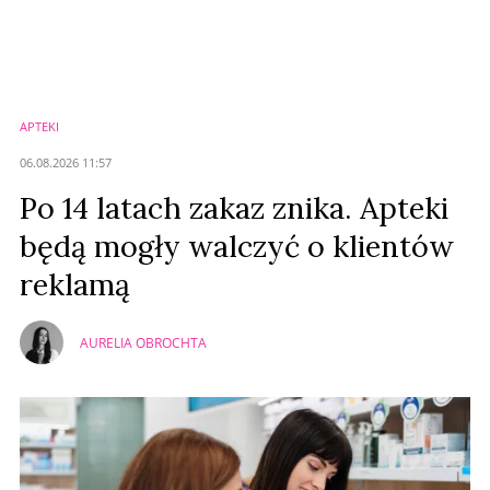
Komentarze (
0
)
Nie znaleziono komentarzy
Zostaw swoje komentarze
Imię (Wymagane)
APTEKI
Anuluj
06.08.2026 11:57
Prześlij komentarz
Po 14 latach zakaz znika. Apteki
będą mogły walczyć o klientów
reklamą
AURELIA OBROCHTA