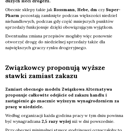
dużych sieci drogerii.
Obecnie sklepy takie jak
Rossmann, Hebe, dm
czy
Super-
Pharm
pozostają zamknięte podczas większości niedziel
niehandlowych, podczas gdy część mniejszych punktów
sprzedaży funkcjonuje dzięki obowiązującym wyjątkom.
Ewentualna zmiana przepisów mogłaby więc ponownie
otworzyć drogę do niedzielnej sprzedaży także dla
największych graczy rynku drogeryjnego.
Związkowcy proponują wyższe
stawki zamiast zakazu
Zamiast obecnego modelu Związkowa Alternatywa
proponuje całkowite odejście od zakazu handlu i
zastąpienie go znacznie wyższym wynagrodzeniem za
pracę w niedziele.
Według organizacji każda godzina pracy w tym dniu powinna
być wynagradzana
2,5 razy wyżej
niż w dni powszednie.
Przy obecnej minimalnej stawce godzinowej oznaczałoby to