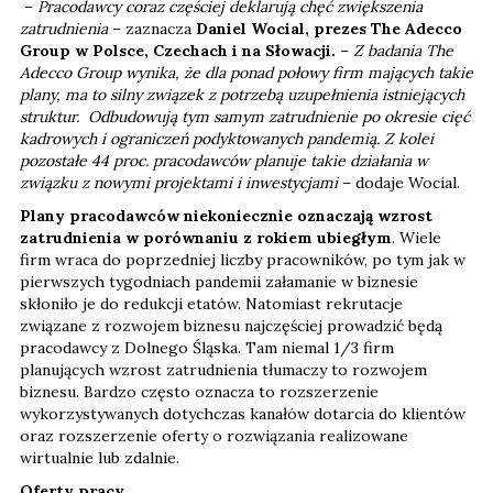
–
Pracodawcy coraz częściej deklarują chęć zwiększenia
zatrudnienia
– zaznacza
Daniel Wocial, prezes The Adecco
Group w Polsce, Czechach i na Słowacji.
–
Z badania The
Adecco Group wynika, że dla ponad połowy firm mających takie
plany, ma to silny związek z potrzebą uzupełnienia istniejących
struktur. Odbudowują tym samym zatrudnienie po okresie cięć
kadrowych i ograniczeń podyktowanych pandemią. Z kolei
pozostałe 44 proc. pracodawców planuje takie działania w
związku z nowymi projektami i inwestycjami
– dodaje Wocial.
Plany pracodawców niekoniecznie oznaczają wzrost
zatrudnienia w porównaniu z rokiem ubiegłym
. Wiele
firm wraca do poprzedniej liczby pracowników, po tym jak w
pierwszych tygodniach pandemii załamanie w biznesie
skłoniło je do redukcji etatów. Natomiast rekrutacje
związane z rozwojem biznesu najczęściej prowadzić będą
pracodawcy z Dolnego Śląska. Tam niemal 1/3 firm
planujących wzrost zatrudnienia tłumaczy to rozwojem
biznesu. Bardzo często oznacza to rozszerzenie
wykorzystywanych dotychczas kanałów dotarcia do klientów
oraz rozszerzenie oferty o rozwiązania realizowane
wirtualnie lub zdalnie.
Oferty pracy