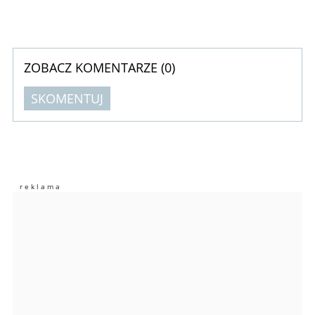
ZOBACZ KOMENTARZE (
0
)
SKOMENTUJ
Komentarze (
0
)
Nie znaleziono komentarzy
Zostaw swoje komentarze
Imię (Wymagane)
Anuluj
Prześlij komentarz