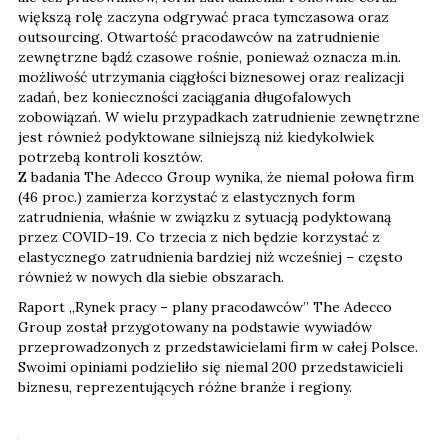
większą rolę zaczyna odgrywać praca tymczasowa oraz
outsourcing. Otwartość pracodawców na zatrudnienie
zewnętrzne bądź czasowe rośnie, ponieważ oznacza m.in.
możliwość utrzymania ciągłości biznesowej oraz realizacji
zadań, bez konieczności zaciągania długofalowych
zobowiązań. W wielu przypadkach zatrudnienie zewnętrzne
jest również podyktowane silniejszą niż kiedykolwiek
potrzebą kontroli kosztów.
Z badania The Adecco Group wynika, że niemal połowa firm
(46 proc.) zamierza korzystać z elastycznych form
zatrudnienia, właśnie w związku z sytuacją podyktowaną
przez COVID-19. Co trzecia z nich będzie korzystać z
elastycznego zatrudnienia bardziej niż wcześniej – często
również w nowych dla siebie obszarach.
Raport „Rynek pracy – plany pracodawców” The Adecco
Group został przygotowany na podstawie wywiadów
przeprowadzonych z przedstawicielami firm w całej Polsce.
Swoimi opiniami podzieliło się niemal 200 przedstawicieli
biznesu, reprezentujących różne branże i regiony.