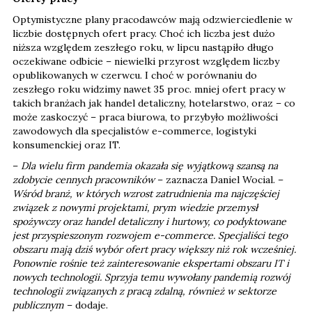
Optymistyczne plany pracodawców mają odzwierciedlenie w
liczbie dostępnych ofert pracy. Choć ich liczba jest dużo
niższa względem zeszłego roku, w lipcu nastąpiło długo
oczekiwane odbicie – niewielki przyrost względem liczby
opublikowanych w czerwcu. I choć w porównaniu do
zeszłego roku widzimy nawet 35 proc. mniej ofert pracy w
takich branżach jak handel detaliczny, hotelarstwo, oraz – co
może zaskoczyć – praca biurowa, to przybyło możliwości
zawodowych dla specjalistów e-commerce, logistyki
konsumenckiej oraz IT.
–
Dla wielu firm pandemia okazała się wyjątkową szansą na
zdobycie cennych pracowników
– zaznacza Daniel Wocial. –
Wśród branż, w których wzrost zatrudnienia ma najczęściej
związek z nowymi projektami, prym wiedzie przemysł
spożywczy oraz handel detaliczny i hurtowy, co podyktowane
jest przyspieszonym rozwojem e-commerce. Specjaliści tego
obszaru mają dziś wybór ofert pracy większy niż rok wcześniej.
Ponownie rośnie też zainteresowanie ekspertami obszaru IT i
nowych technologii. Sprzyja temu wywołany pandemią rozwój
technologii związanych z pracą zdalną, również w sektorze
publicznym
– dodaje.