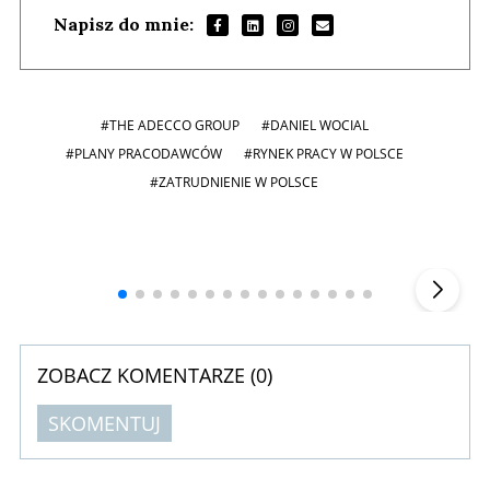
Napisz do mnie:
#THE ADECCO GROUP
#DANIEL WOCIAL
#PLANY PRACODAWCÓW
#RYNEK PRACY W POLSCE
#ZATRUDNIENIE W POLSCE
Andrzej i Marta Sterniccy
Marta i
▶
ZOBACZ KOMENTARZE (
0
)
SKOMENTUJ