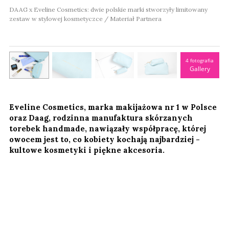
DAAG x Eveline Cosmetics: dwie polskie marki stworzyły limitowany
zestaw w stylowej kosmetyczce / Materiał Partnera
4 fotografia
Gallery
Eveline Cosmetics, marka makijażowa nr 1 w Polsce
oraz Daag, rodzinna manufaktura skórzanych
torebek handmade, nawiązały współpracę, której
owocem jest to, co kobiety kochają najbardziej -
kultowe kosmetyki i piękne akcesoria.