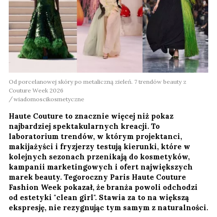
Od porcelanowej skóry po metaliczną zieleń. 7 trendów beauty z
Couture Week 2026
wiadomoscikosmetyczne
Haute Couture to znacznie więcej niż pokaz
najbardziej spektakularnych kreacji. To
laboratorium trendów, w którym projektanci,
makijażyści i fryzjerzy testują kierunki, które w
kolejnych sezonach przenikają do kosmetyków,
kampanii marketingowych i ofert największych
marek beauty. Tegoroczny Paris Haute Couture
Fashion Week pokazał, że branża powoli odchodzi
od estetyki "clean girl". Stawia za to na większą
ekspresję, nie rezygnując tym samym z naturalności.