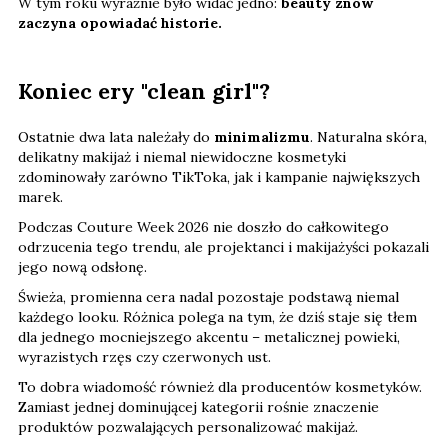
W tym roku wyraźnie było widać jedno:
beauty znów
zaczyna opowiadać historie.
Koniec ery "clean girl"?
Ostatnie dwa lata należały do
minimalizmu
. Naturalna skóra,
delikatny makijaż i niemal niewidoczne kosmetyki
zdominowały zarówno TikToka, jak i kampanie największych
marek.
Podczas Couture Week 2026 nie doszło do całkowitego
odrzucenia tego trendu, ale projektanci i makijażyści pokazali
jego nową odsłonę.
Świeża, promienna cera nadal pozostaje podstawą niemal
każdego looku. Różnica polega na tym, że dziś staje się tłem
dla jednego mocniejszego akcentu – metalicznej powieki,
wyrazistych rzęs czy czerwonych ust.
To dobra wiadomość również dla producentów kosmetyków.
Zamiast jednej dominującej kategorii rośnie znaczenie
produktów pozwalających personalizować makijaż.