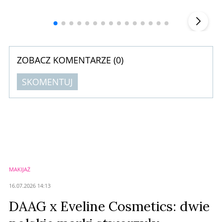
▶
ZOBACZ KOMENTARZE (
0
)
SKOMENTUJ
Komentarze (
0
)
Nie znaleziono komentarzy
Zostaw swoje komentarze
Imię (Wymagane)
MAKIJAŻ
Anuluj
16.07.2026 14:13
Prześlij komentarz
DAAG x Eveline Cosmetics: dwie