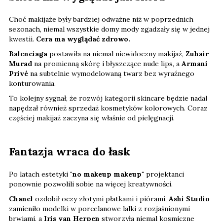
Choć makijaże były bardziej odważne niż w poprzednich
sezonach, niemal wszystkie domy mody zgadzały się w jednej
kwestii.
Cera ma wyglądać zdrowo.
Balenciaga
postawiła na niemal niewidoczny makijaż,
Zuhair
Murad
na promienną skórę i błyszczące nude lips, a
Armani
Privé
na subtelnie wymodelowaną twarz bez wyraźnego
konturowania.
To kolejny sygnał, że rozwój kategorii skincare będzie nadal
napędzał również sprzedaż kosmetyków kolorowych. Coraz
częściej makijaż zaczyna się właśnie od pielęgnacji.
Fantazja wraca do łask
Po latach estetyki
"no makeup makeup"
projektanci
ponownie pozwolili sobie na więcej kreatywności.
Chanel
ozdobił oczy złotymi płatkami i piórami,
Ashi Studio
zamieniło modelki w porcelanowe lalki z rozjaśnionymi
brwiami, a
Iris van Herpen
stworzyła niemal kosmiczne