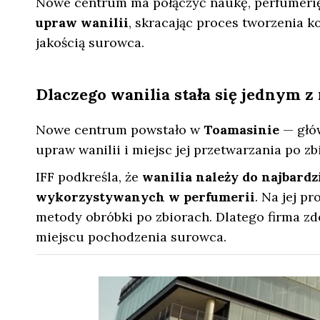
Nowe centrum ma połączyć naukę, perfumerię 
upraw wanilii
, skracając proces tworzenia 
jakością surowca.
Dlaczego wanilia stała się jednym 
Nowe centrum powstało w
Toamasinie
— głó
upraw wanilii i miejsc jej przetwarzania po zb
IFF podkreśla, że
wanilia należy do najbard
wykorzystywanych w perfumerii
. Na jej p
metody obróbki po zbiorach. Dlatego firma z
miejscu pochodzenia surowca.