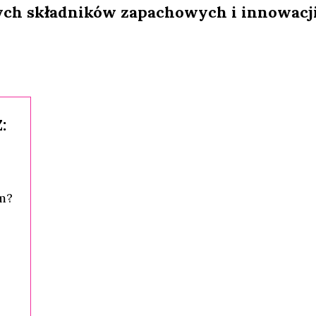
ch składników zapachowych i innowacj
:
m?