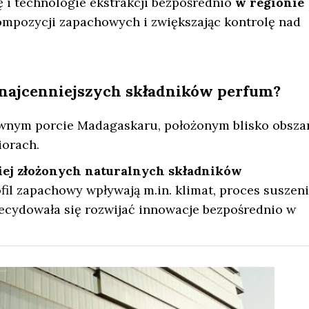
i technologie ekstrakcji bezpośrednio
w regionie
kompozycji zapachowych i zwiększając kontrolę nad
z najcenniejszych składników perfum?
wnym porcie Madagaskaru, położonym blisko obsza
iorach.
ziej złożonych naturalnych składników
rofil zapachowy wpływają m.in. klimat, proces suszeni
decydowała się rozwijać innowacje bezpośrednio w