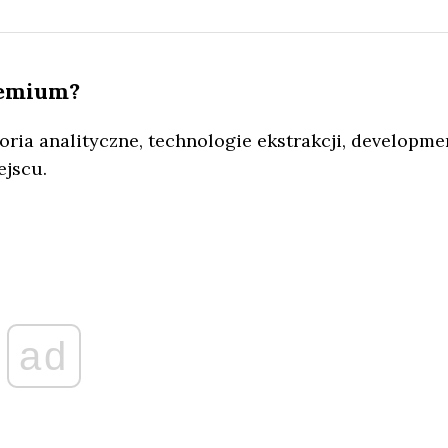
remium?
oria analityczne, technologie ekstrakcji, developme
ejscu.
ad