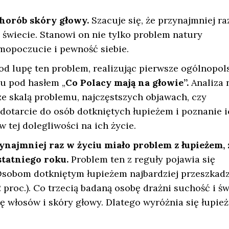
chorób skóry głowy.
Szacuje się, że przynajmniej ra
 świecie. Stanowi on nie tylko problem natury
amopoczucie i pewność siebie.
d lupę ten problem, realizując pierwsze ogólnopol
żu pod hasłem „
Co Polacy mają na głowie”.
Analiza 
ze skalą problemu, najczęstszych objawach, czy
 dotarcie do osób dotkniętych łupieżem i poznanie i
w tej dolegliwości na ich życie.
ynajmniej raz w życiu miało problem z łupieżem, 
statniego roku.
Problem ten z reguły pojawia się
 Osobom dotkniętym łupieżem najbardziej przeszkadz
 proc.). Co trzecią badaną osobę drażni suchość i ś
ię włosów i skóry głowy. Dlatego wyróżnia się łupież