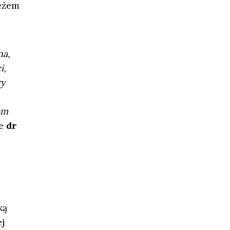
ieżem
na,
i,
ry
em
je
dr
ką
j