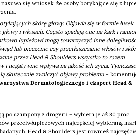
iż nasuwa się wniosek, że osoby borykające się z łup
zenia.
tykających skórę głowy. Objawia się w formie łusek
 głowy i włosach. Często spadają one na kark i ramio
tkowo łupieżowi mogą towarzyszyć inne dolegliwośc
 świąd lub pieczenie czy przetłuszczanie włosów i skó
zowane przez Head & Shoulders wszystko to razem
 i negatywnie wpływa na jakość ich życia. Tymczas
olą skutecznie zwalczyć objawy problemu
– komentu
owarzystwa Dermatologicznego i ekspert Head &
ją po szampony z drogerii – wybiera je aż 80 proc.
ów przeciwłupieżowych najczęściej wybieraną mar
 badanych. Head & Shoulders jest również najczęście