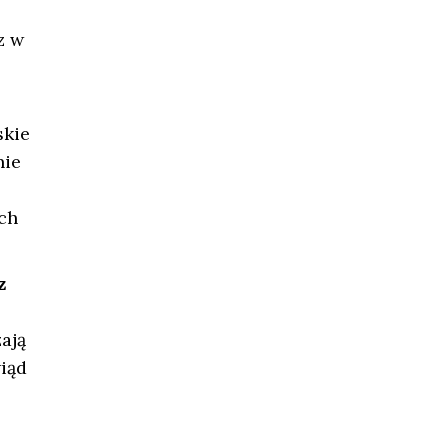
z w
skie
nie
ch
z
ają
wiąd