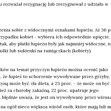
u rozważał rezygnację lub zrezygnował z udziału w
enia sobie z widocznymi oznakami łupieżu. Aż 36 p
rzypadku kobiet - wybiera ich odpowiednie upięcie.
ak, aby płatki łupieżu były jak najmniej widoczne, n
lki lub sukienki na ramiączkach (kobiety).
aków na temat przyczyn łupieżu można ocenić jako
 że łupież to schorzenie wywoływane przez grzyby,
yną może być zła dieta, a 23 proc. – że może on być
eż za chorobę zakaźną, 22 proc. upatruje jego
. błędnie uważa, że jest on wywoływany przez wirusa
 na ogół nieco większa wśród osób, które mają lub m