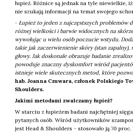
łupież. Różnice są jednak na tyle niewielkie, 
nie szukają informacji na temat swojego schor
-
Łupież to jeden z najczęstszych problemów do
różnej wielkości i barwie widocznych na skórze
wywołując u wielu osób poczucie wstydu. Doda
takie jak zaczerwienienie skóry (stan zapalny),
głowy. Jak doskonale obrazuje badanie zreali
powoduje znaczny dyskomfort wśród pacjentów
istnieje wiele skutecznych metod, które pozw
hab. Joanna Czuwara, członek Polskiego T
Shoulders.
Jakimi metodami zwalczamy łupież?
W starciu z łupieżem badani najchętniej sięga
pytanych osób. Wśród użytkowników szampon
jest Head & Shoulders – stosowało ją 70 proc.