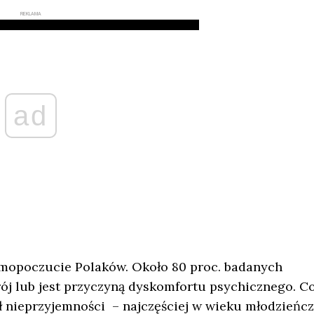
REKLAMA
ad
samopoczucie Polaków. Około 80 proc. badanych
rój lub jest przyczyną dyskomfortu psychicznego. C
ł nieprzyjemności – najczęściej w wieku młodzieńc