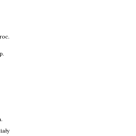
roc.
p.
.
iały