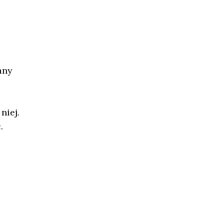
any
niej.
.