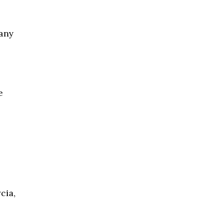
zany
e
cia,