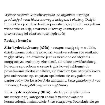
Wyższe stężenie kwasów sprawia, że organizm wzmaga
produkcję kwasu hialuronowego, kolagenu i elastyny.
Dzięki
temu skóra jest dużo bardziej nawilżona, a przede wszystkim
widocznie znikają zmarszczki! Kwasy kosmetyczne
przywracają jej elastyczność i jędrność.
Rodzaje kwasów
Alfa-hydroksykwasy (AHA)
– rozpuszczają się w wodzie,
dzięki czemu potrafią pokonać warstwę sebum i przeniknąć
w głąb skóry. Ich działanie jest uzależnione od stężenia –
mogą oczyszczać pory, złuszczać, ale także nawilżać skórę.
Polecane są osobom o cerze trądzikowej i skłonnej do
powstawania niedoskonałości, ale również tym, których skóra
jest zniszczona np. częstym opalaniem się czy paleniem
papierosów. Do kwasów AHA zaliczamy:
kwas glikolowy, kwas
mlekowy, kwas jabłkowy, kwas migdałow
y.
Beta-hydroksykwasy (BHA)
– do tej pory tylko jedna
substancja z tej kategorii znalazła zastosowanie w
kosmetologii, a mianowicie
kwas salicylowy.
Pozyskuje się go