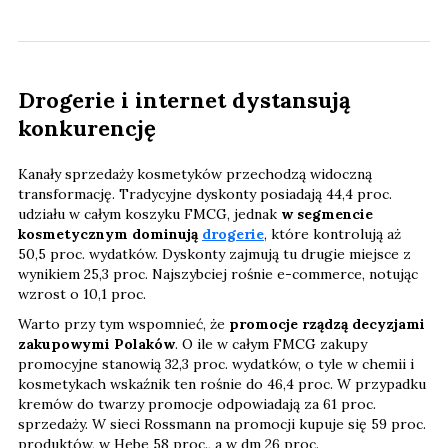
Drogerie i internet dystansują
konkurencję
Kanały sprzedaży kosmetyków przechodzą widoczną
transformację. Tradycyjne dyskonty posiadają 44,4 proc.
udziału w całym koszyku FMCG, jednak
w segmencie
kosmetycznym dominują
drogerie
, które kontrolują aż
50,5 proc. wydatków. Dyskonty zajmują tu drugie miejsce z
wynikiem 25,3 proc. Najszybciej rośnie e-commerce, notując
wzrost o 10,1 proc.
Warto przy tym wspomnieć, że
promocje rządzą decyzjami
zakupowymi Polaków
. O ile w całym FMCG zakupy
promocyjne stanowią 32,3 proc. wydatków, o tyle w chemii i
kosmetykach wskaźnik ten rośnie do 46,4 proc. W przypadku
kremów do twarzy promocje odpowiadają za 61 proc.
sprzedaży. W sieci Rossmann na promocji kupuje się 59 proc.
produktów, w Hebe 58 proc., a w dm 26 proc.