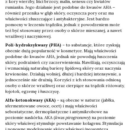
z kory wierzby, liści brzozy, malin, senesu czy kwiatów
rumianku. Jego działanie jest podobne do kwasów AHA –
również przenika w głąb skóry, oczyszcza pory oraz ma
właściwości złuszczające i antybakteryjne. Jest bardzo
pomocny w leczeniu trądziku, jednak z powodzeniem może
też być stosowany przez osoby o skórze mieszanej, a nawet
wrażliwej i naczyniowej.
Poli-hydroksykwasy (PHA)
– to substancje, które zyskują
obecnie dużą popularność w kosmetyce. Mają właściwości
podobne do kwasów AHA, jednak nie powodują łuszczenia
skóry, podrażnień czy zaczerwienienia. Nawilżają, oczyszczają
i wzmacniają naturalną barierę lipidową skóry oraz naczynia
krwionośne. Działają wolniej, dłużej i bardziej intensywnie, a
jednocześnie nie drażnią. Korzyści z ich stosowania odniosą
osoby o skórze wrażliwej oraz cierpiące na trądzik różowaty,
łojotok, egzemę i łuszczycę.
Alfa-ketonokwasy (AKA)
– są obecne w naturze (jabłka,
sfermentowane owoce, ocet) i mają właściwości
sebostatyczne, dermoplastyczne i antymikrobowe na
poziomie naskórka. AKA (
kwas pirogronowy
) na poziomie
skóry właściwej stymuluje powstawanie kolagenu. Stymulacja
i ponowne modelowanie skóry właściwej (neosynteza