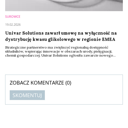
SUROWCE
19.02.2026
Univar Solutions zawarł umowę na wyłączność na
dystrybucję kwasu glikolowego w regionie EMEA
Strategiczne partnerstwo ma zwiększyć regionalną dostępność
składników, wspierając innowacje w obszarach urody, pielęgnacji,
chemii gospodarczej. Univar Solutions ogłosiła zawarcie nowego
partnerstwa dystrybucyjnego na wyłączność w zakresie składników i
produktów specjalistycznych z CABB Group – uznanym dostawcą usług
produkcji kontraktowej (CDMO) i specjalistycznych środków
chemicznych, Nowa umowa dystrybucyjna obejmuje ...
ZOBACZ KOMENTARZE (
0
)
SKOMENTUJ
Komentarze (
0
)
Nie znaleziono komentarzy
Zostaw swoje komentarze