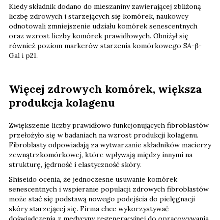
Kiedy składnik dodano do mieszaniny zawierającej zbliżoną
liczbę zdrowych i starzejących się komórek, naukowcy
odnotowali zmniejszenie udziału komórek senescentnych
oraz wzrost liczby komórek prawidłowych. Obniżył się
również poziom markerów starzenia komórkowego SA-β-
Gal i p21.
Więcej zdrowych komórek, większa
produkcja kolagenu
Zwiększenie liczby prawidłowo funkcjonujących fibroblastów
przełożyło się w badaniach na wzrost produkcji kolagenu.
Fibroblasty odpowiadają za wytwarzanie składników macierzy
zewnątrzkomórkowej, które wpływają między innymi na
strukturę, jędrność i elastyczność skóry.
Shiseido ocenia, że jednoczesne usuwanie komórek
senescentnych i wspieranie populacji zdrowych fibroblastów
może stać się podstawą nowego podejścia do pielęgnacji
skóry starzejącej się. Firma chce wykorzystywać
doświadczenia z medycyny regeneracyjnej do opracowywania