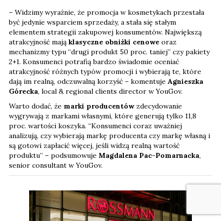
– Widzimy wyraźnie, że promocja w kosmetykach przestała
być jedynie wsparciem sprzedaży, a stała się stałym
elementem strategii zakupowej konsumentów. Największą
atrakcyjność mają
klasyczne obniżki cenowe
oraz
mechanizmy typu “drugi produkt 50 proc. taniej” czy pakiety
2+1. Konsumenci potrafią bardzo świadomie oceniać
atrakcyjność różnych typów promocji i wybierają te, które
dają im realną, odczuwalną korzyść – komentuje
Agnieszka
Górecka
, local & regional clients director w YouGov.
Warto dodać, że
marki producentów
zdecydowanie
wygrywają z markami własnymi, które generują tylko 11,8
proc. wartości koszyka. “Konsumenci coraz uważniej
analizują, czy wybierają markę producenta czy markę własną i
są gotowi zapłacić więcej, jeśli widzą realną wartość
produktu” – podsumowuje
Magdalena Pac-Pomarnacka
,
senior consultant w YouGov.