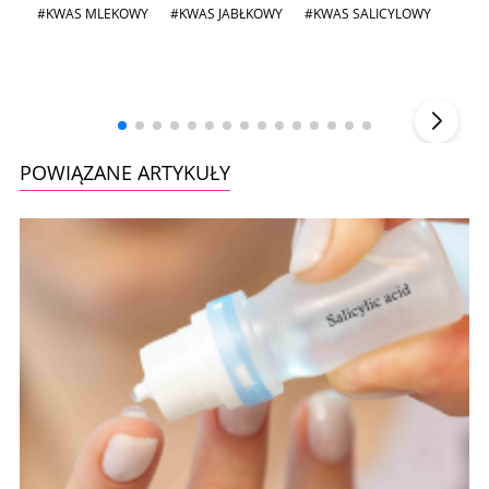
#KWAS MLEKOWY
#KWAS JABŁKOWY
#KWAS SALICYLOWY
Andrzej i Marta Sterniccy
Marta i
▶
POWIĄZANE ARTYKUŁY