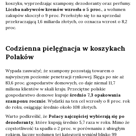
koszyku, wyprzedzając szampony, dezodoranty oraz perfumy.
Liczba nabywców kremów wzrosła o 5 proc.
, a wolumen
zakupów skoczył o 9 proc. Przełożyło się to na sprzedaż
przekraczającą 1,6 miliarda złotych, co oznacza wzrost o 8,2
proc.
Codzienna pielęgnacja w koszykach
Polaków
Wypada zauważyć, że szampony pozostają towarem o
najwyższym poziomie penetracji rynkowej. Sięga po nie aż
83,6 proc. gospodarstw domowych, co daje niemal 11,7
miliona klientów w skali kraju. Przeciętne polskie
gospodarstwo domowe kupuje
średnio 7,3 opakowania
szamponu rocznie
. Wydatki na ten cel wzrosły o 8 proc. rok
do roku, osiągając średnio około 108 złotych.
Warto podkreślić, że
Polacy najczęściej wybierają się po
dezodoranty
, które kupują średnio 5,7 raza w roku. Mimo że
częstotliwość ta spadła o 2 proc. w porównaniu z ubiegłym
rokiem, łączny wolumen tej kategorii wyniósł blisko 99