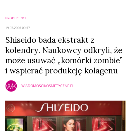
Imię (Wymagane)
PRODUCENCI
Anuluj
19.07.2026 00:57
Prześlij komentarz
Shiseido bada ekstrakt z
kolendry. Naukowcy odkryli, że
może usuwać „komórki zombie”
i wspierać produkcję kolagenu
WIADOMOSCIKOSMETYCZNE.PL