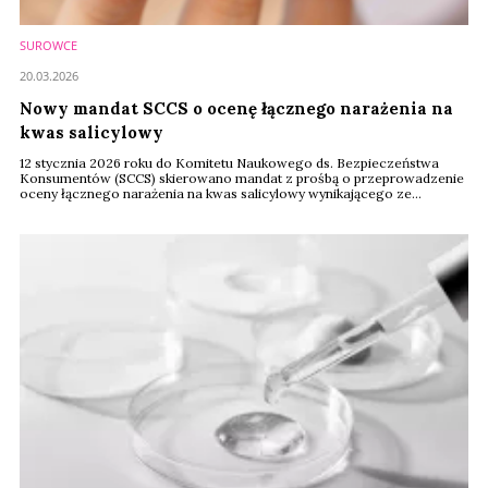
SUROWCE
20.03.2026
Nowy mandat SCCS o ocenę łącznego narażenia na
kwas salicylowy
12 stycznia 2026 roku do Komitetu Naukowego ds. Bezpieczeństwa
Konsumentów (SCCS) skierowano mandat z prośbą o przeprowadzenie
oceny łącznego narażenia na kwas salicylowy wynikającego ze
stosowania estrów salicylowych w produktach kosmetycznych oraz o
określenie, czy takie narażenie jest bezpieczne dla konsumentów w
różnych grupach wiekowych. Publikacja wstępnej opinii planowana jest
na początek 2027 roku.