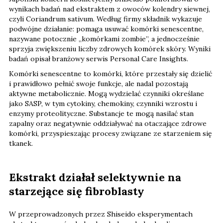
wynikach badań nad ekstraktem z owoców kolendry siewnej,
czyli Coriandrum sativum. Według firmy składnik wykazuje
podwójne działanie: pomaga usuwać komórki senescentne,
nazywane potocznie „komórkami zombie”, a jednocześnie
sprzyja zwiększeniu liczby zdrowych komórek skóry. Wyniki
badań opisał branżowy serwis Personal Care Insights.
Komórki senescentne to komórki, które przestały się dzielić
i prawidłowo pełnić swoje funkcje, ale nadal pozostają
aktywne metabolicznie. Mogą wydzielać czynniki określane
jako SASP, w tym cytokiny, chemokiny, czynniki wzrostu i
enzymy proteolityczne. Substancje te mogą nasilać stan
zapalny oraz negatywnie oddziaływać na otaczające zdrowe
komórki, przyspieszając procesy związane ze starzeniem się
tkanek.
Ekstrakt działał selektywnie na
starzejące się fibroblasty
W przeprowadzonych przez Shiseido eksperymentach