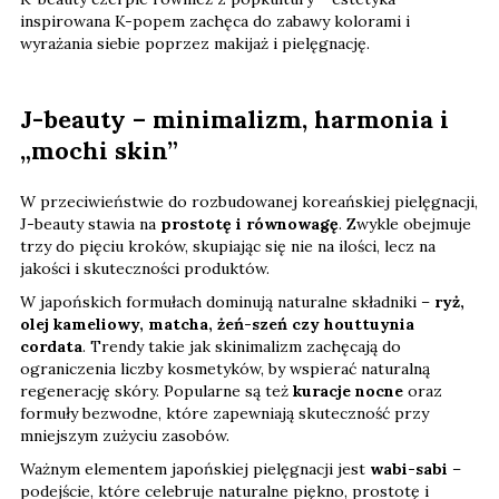
inspirowana K-popem zachęca do zabawy kolorami i
wyrażania siebie poprzez makijaż i pielęgnację.
J-beauty – minimalizm, harmonia i
„mochi skin”
W przeciwieństwie do rozbudowanej koreańskiej pielęgnacji,
J-beauty stawia na
prostotę i równowagę
. Zwykle obejmuje
trzy do pięciu kroków, skupiając się nie na ilości, lecz na
jakości i skuteczności produktów.
W japońskich formułach dominują naturalne składniki –
ryż,
olej kameliowy, matcha, żeń-szeń czy houttuynia
cordata
. Trendy takie jak skinimalizm zachęcają do
ograniczenia liczby kosmetyków, by wspierać naturalną
regenerację skóry. Popularne są też
kuracje nocne
oraz
formuły bezwodne, które zapewniają skuteczność przy
mniejszym zużyciu zasobów.
Ważnym elementem japońskiej pielęgnacji jest
wabi-sabi
–
podejście, które celebruje naturalne piękno, prostotę i