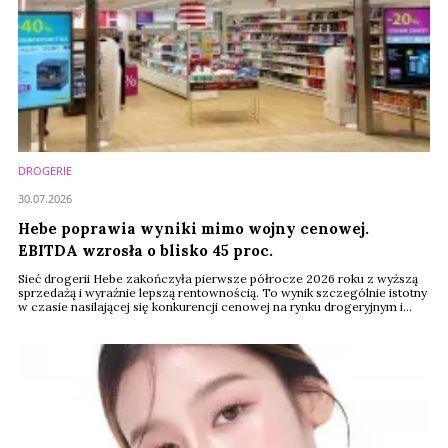
DROGERIE
30.07.2026
Hebe poprawia wyniki mimo wojny cenowej.
EBITDA wzrosła o blisko 45 proc.
Sieć drogerii Hebe zakończyła pierwsze półrocze 2026 roku z wyższą
sprzedażą i wyraźnie lepszą rentownością. To wynik szczególnie istotny
w czasie nasilającej się konkurencji cenowej na rynku drogeryjnym i
deflacji koszyka zakupowego. EBITDA sieci wzrosła z 18 do 26 mln
euro, a jej marża zwiększyła się z 6,2 do 8,3 proc.