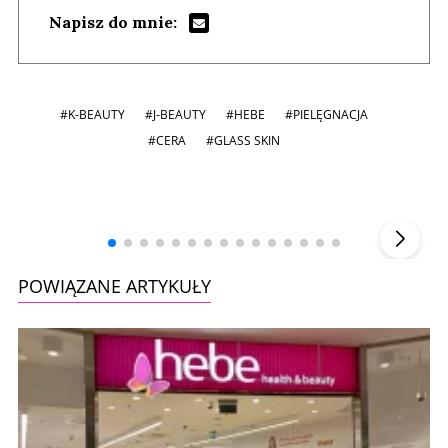
Napisz do mnie:
#K-BEAUTY
#J-BEAUTY
#HEBE
#PIELĘGNACJA
#CERA
#GLASS SKIN
Andrzej i Marta Sterniccy
Marta i
▶
POWIĄZANE ARTYKUŁY