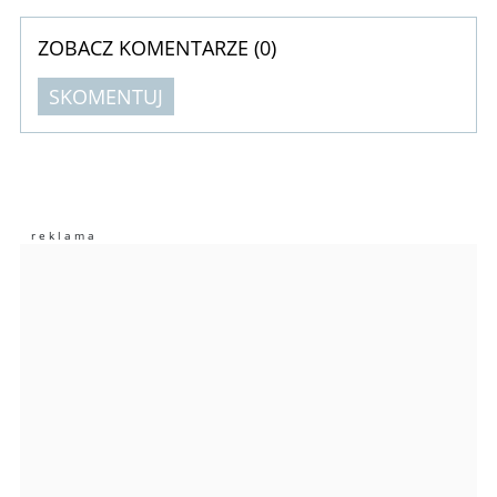
ZOBACZ KOMENTARZE (
0
)
SKOMENTUJ
Komentarze (
0
)
Nie znaleziono komentarzy
Zostaw swoje komentarze
Imię (Wymagane)
Anuluj
Prześlij komentarz