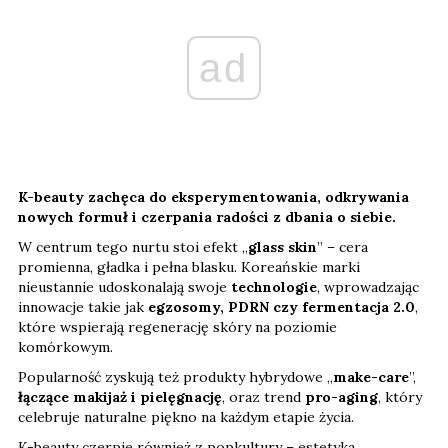
ad
K-beauty zachęca do eksperymentowania, odkrywania
nowych formuł i czerpania radości z dbania o siebie.
W centrum tego nurtu stoi efekt „
glass skin
” – cera
promienna, gładka i pełna blasku. Koreańskie marki
nieustannie udoskonalają swoje
technologie
, wprowadzając
innowacje takie jak
egzosomy, PDRN czy fermentacja 2.0
,
które wspierają regenerację skóry na poziomie
komórkowym.
Popularność zyskują też produkty hybrydowe „
make-care
”,
łączące makijaż i pielęgnację
, oraz trend
pro-aging
, który
celebruje naturalne piękno na każdym etapie życia.
K-beauty czerpie również z popkultury – estetyka