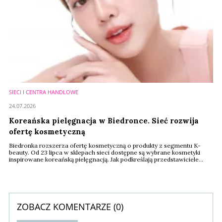
SIECI I CENTRA HANDLOWE
24.07.2026
Koreańska pielęgnacja w Biedronce. Sieć rozwija
ofertę kosmetyczną
Biedronka rozszerza ofertę kosmetyczną o produkty z segmentu K-
beauty. Od 23 lipca w sklepach sieci dostępne są wybrane kosmetyki
inspirowane koreańską pielęgnacją. Jak podkreślają przedstawiciele
firmy, decyzja jest odpowiedzią na rosnące zainteresowanie
konsumentów świadomą pielęgnacją oraz światowymi trendami w
branży beauty.
ZOBACZ KOMENTARZE (
0
)