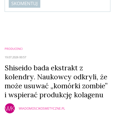
SKOMENTUJ
Komentarze (
0
)
Nie znaleziono komentarzy
Zostaw swoje komentarze
Imię (Wymagane)
PRODUCENCI
Anuluj
19.07.2026 00:57
Prześlij komentarz
Shiseido bada ekstrakt z
kolendry. Naukowcy odkryli, że
może usuwać „komórki zombie”
i wspierać produkcję kolagenu
WIADOMOSCIKOSMETYCZNE.PL