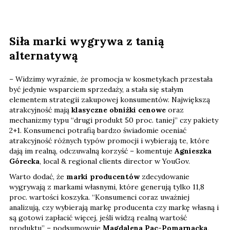
Siła marki wygrywa z tanią
alternatywą
– Widzimy wyraźnie, że promocja w kosmetykach przestała
być jedynie wsparciem sprzedaży, a stała się stałym
elementem strategii zakupowej konsumentów. Największą
atrakcyjność mają
klasyczne obniżki cenowe
oraz
mechanizmy typu “drugi produkt 50 proc. taniej” czy pakiety
2+1. Konsumenci potrafią bardzo świadomie oceniać
atrakcyjność różnych typów promocji i wybierają te, które
dają im realną, odczuwalną korzyść – komentuje
Agnieszka
Górecka
, local & regional clients director w YouGov.
Warto dodać, że
marki producentów
zdecydowanie
wygrywają z markami własnymi, które generują tylko 11,8
proc. wartości koszyka. “Konsumenci coraz uważniej
analizują, czy wybierają markę producenta czy markę własną i
są gotowi zapłacić więcej, jeśli widzą realną wartość
produktu” – podsumowuje
Magdalena Pac-Pomarnacka
,