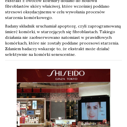
ekstrakt z owoców kolendry dodano do hodowli
fibroblastów skóry właściwej, które wcześniej poddano
stresowi oksydacyjnemu w celu wywołania procesów
starzenia komórkowego.
Badany składnik uruchamiał apoptozę, czyli zaprogramowaną
śmierć komórki, w starzejących się fibroblastach. Takiego
działania nie zaobserwowano natomiast w prawidłowych
komórkach, które nie zostały poddane procesowi starzenia.
Zdaniem badaczy wskazuje to, że ekstrakt może działać
selektywnie na komórki senescentne.