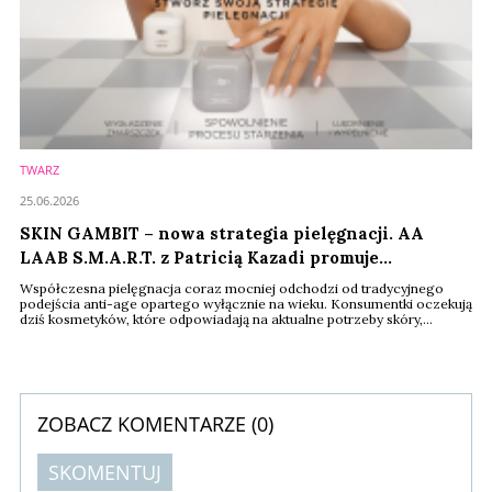
TWARZ
25.06.2026
SKIN GAMBIT – nowa strategia pielęgnacji. AA
LAAB S.M.A.R.T. z Patricią Kazadi promuje
inteligentne beauty
Współczesna pielęgnacja coraz mocniej odchodzi od tradycyjnego
podejścia anti-age opartego wyłącznie na wieku. Konsumentki oczekują
dziś kosmetyków, które odpowiadają na aktualne potrzeby skóry,
wspierają jej dobrostan i łączą skuteczność z codziennym komfortem
stosowania. Na te zmiany odpowiada marka AA LAAB, prezentując
kampanię SKIN GAMBIT oraz realizując współpracę z Patricią Kazadi,
ambasadorką linii AA LAAB ...
ZOBACZ KOMENTARZE (
0
)
SKOMENTUJ