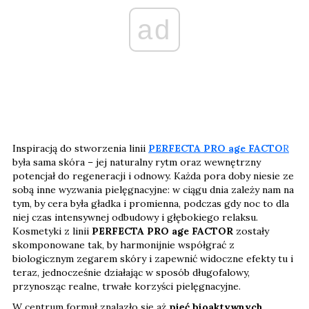
ad
Inspiracją do stworzenia linii
PERFECTA PRO age FACTO
R
była sama skóra – jej naturalny rytm oraz wewnętrzny
potencjał do regeneracji i odnowy. Każda pora doby niesie ze
sobą inne wyzwania pielęgnacyjne: w ciągu dnia zależy nam na
tym, by cera była gładka i promienna, podczas gdy noc to dla
niej czas intensywnej odbudowy i głębokiego relaksu.
Kosmetyki z linii
PERFECTA PRO age FACTOR
zostały
skomponowane tak, by harmonijnie współgrać z
biologicznym zegarem skóry i zapewnić widoczne efekty tu i
teraz, jednocześnie działając w sposób długofalowy,
przynosząc realne, trwałe korzyści pielęgnacyjne.
W centrum formuł znalazło się aż
pięć bioaktywnych