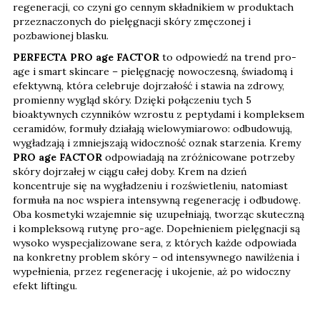
regeneracji, co czyni go cennym składnikiem w produktach
przeznaczonych do pielęgnacji skóry zmęczonej i
pozbawionej blasku.
PERFECTA PRO age FACTOR
to odpowiedź na trend pro-
age i smart skincare – pielęgnację nowoczesną, świadomą i
efektywną, która celebruje dojrzałość i stawia na zdrowy,
promienny wygląd skóry. Dzięki połączeniu tych 5
bioaktywnych czynników wzrostu z peptydami i kompleksem
ceramidów, formuły działają wielowymiarowo: odbudowują,
wygładzają i zmniejszają widoczność oznak starzenia. Kremy
PRO age FACTOR
odpowiadają na zróżnicowane potrzeby
skóry dojrzałej w ciągu całej doby. Krem na dzień
koncentruje się na wygładzeniu i rozświetleniu, natomiast
formuła na noc wspiera intensywną regenerację i odbudowę.
Oba kosmetyki wzajemnie się uzupełniają, tworząc skuteczną
i kompleksową rutynę pro-age. Dopełnieniem pielęgnacji są
wysoko wyspecjalizowane sera, z których każde odpowiada
na konkretny problem skóry – od intensywnego nawilżenia i
wypełnienia, przez regenerację i ukojenie, aż po widoczny
efekt liftingu.