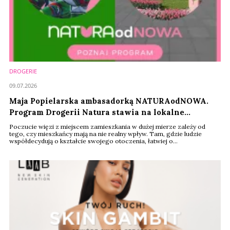
DROGERIE
09.07.2026
Maja Popielarska ambasadorką NATURAodNOWA.
Program Drogerii Natura stawia na lokalne
wspólnoty
Poczucie więzi z miejscem zamieszkania w dużej mierze zależy od
tego, czy mieszkańcy mają na nie realny wpływ. Tam, gdzie ludzie
współdecydują o kształcie swojego otoczenia, łatwiej o
zaangażowanie i poczucie odpowiedzialności za wspólną przestrzeń.
Nie musi to od razu oznaczać wielkich inwestycji. Często wystarczy
jeden dobrze zaplanowany projekt, by zaczęto zauważać swoje
otoczenie i angażować się w jego ...