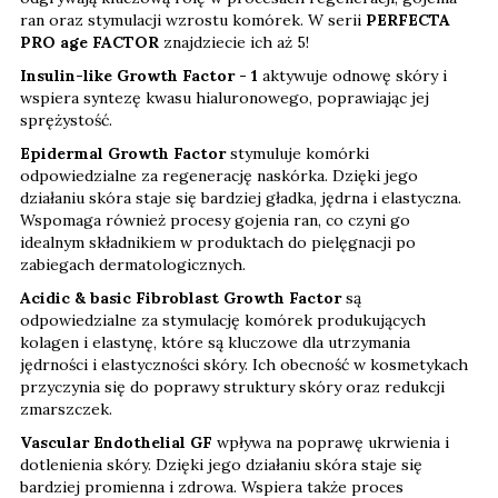
ran oraz stymulacji wzrostu komórek. W serii
PERFECTA
PRO age FACTOR
znajdziecie ich aż 5!
Insulin-like Growth Factor - 1
aktywuje odnowę skóry i
wspiera syntezę kwasu hialuronowego, poprawiając jej
sprężystość.
Epidermal Growth Factor
stymuluje komórki
odpowiedzialne za regenerację naskórka. Dzięki jego
działaniu skóra staje się bardziej gładka, jędrna i elastyczna.
Wspomaga również procesy gojenia ran, co czyni go
idealnym składnikiem w produktach do pielęgnacji po
zabiegach dermatologicznych.
Acidic & basic Fibroblast Growth Factor
są
odpowiedzialne za stymulację komórek produkujących
kolagen i elastynę, które są kluczowe dla utrzymania
jędrności i elastyczności skóry. Ich obecność w kosmetykach
przyczynia się do poprawy struktury skóry oraz redukcji
zmarszczek.
Vascular Endothelial GF
wpływa na poprawę ukrwienia i
dotlenienia skóry. Dzięki jego działaniu skóra staje się
bardziej promienna i zdrowa. Wspiera także proces