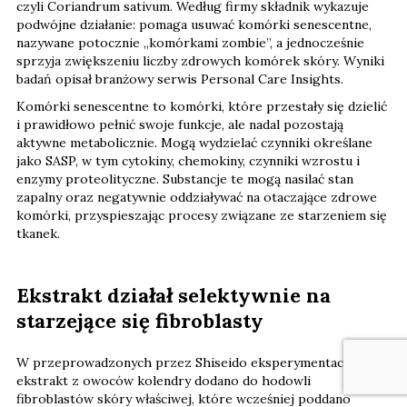
czyli Coriandrum sativum. Według firmy składnik wykazuje
podwójne działanie: pomaga usuwać komórki senescentne,
nazywane potocznie „komórkami zombie”, a jednocześnie
sprzyja zwiększeniu liczby zdrowych komórek skóry. Wyniki
badań opisał branżowy serwis Personal Care Insights.
Komórki senescentne to komórki, które przestały się dzielić
i prawidłowo pełnić swoje funkcje, ale nadal pozostają
aktywne metabolicznie. Mogą wydzielać czynniki określane
jako SASP, w tym cytokiny, chemokiny, czynniki wzrostu i
enzymy proteolityczne. Substancje te mogą nasilać stan
zapalny oraz negatywnie oddziaływać na otaczające zdrowe
komórki, przyspieszając procesy związane ze starzeniem się
tkanek.
Ekstrakt działał selektywnie na
starzejące się fibroblasty
W przeprowadzonych przez Shiseido eksperymentach
ekstrakt z owoców kolendry dodano do hodowli
fibroblastów skóry właściwej, które wcześniej poddano