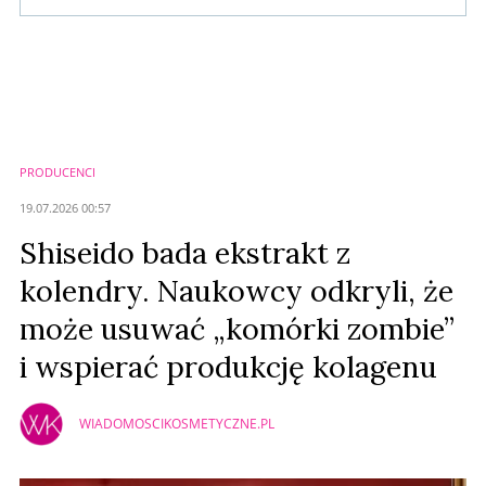
Komentarze (
0
)
Nie znaleziono komentarzy
Zostaw swoje komentarze
Imię (Wymagane)
PRODUCENCI
Anuluj
19.07.2026 00:57
Prześlij komentarz
Shiseido bada ekstrakt z
kolendry. Naukowcy odkryli, że
może usuwać „komórki zombie”
i wspierać produkcję kolagenu
WIADOMOSCIKOSMETYCZNE.PL