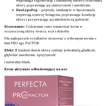
wspomaga regenerację i odbudowę bariery ochronnej
skóry, poprawiając jej elastyczność i nawilżenie.
DuoLipoPep
– peptydy, zamknięte w liposomach,
wspierają syntezę kolagenu, poprawiając kondycję
skóry i przywracając jej młodzieńczą jędrność.
Stosowanie:
Codziennie rano wmasować krem w
oczyszczoną skórę twarzy, szyi i dekoltu.
Dla najlepszych rezultatów stosować z wybranym serum z
linii PRO age FACTOR.
Efekt:
Z każdym dniem skóra zyskuje jedwabistą gładkość,
głębokie nawilżenie, sprężystość
i naturalny blask.
Krem aktywnie odbudowujący na noc