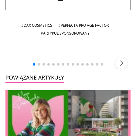
#DAX COSMETICS
#PERFECTA PRO AGE FACTOR
#ARTYKUŁ SPONSOROWANY
Andrzej i Marta Sterniccy
Marta i
▶
POWIĄZANE ARTYKUŁY