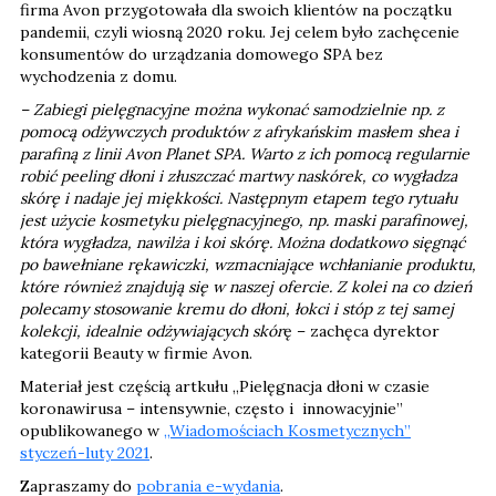
firma Avon przygotowała dla swoich klientów na początku
pandemii, czyli wiosną 2020 roku. Jej celem było zachęcenie
konsumentów do urządzania domowego SPA bez
wychodzenia z domu.
– Zabiegi pielęgnacyjne można wykonać samodzielnie np. z
pomocą odżywczych produktów z afrykańskim masłem shea i
parafiną z linii Avon Planet SPA. Warto z ich pomocą regularnie
robić peeling dłoni i złuszczać martwy naskórek, co wygładza
skórę i nadaje jej miękkości. Następnym etapem tego rytuału
jest użycie kosmetyku pielęgnacyjnego, np. maski parafinowej,
która wygładza, nawilża i koi skórę. Można dodatkowo sięgnąć
po bawełniane rękawiczki, wzmacniające wchłanianie produktu,
które również znajdują się w naszej ofercie. Z kolei na co dzień
polecamy stosowanie kremu do dłoni, łokci i stóp z tej samej
kolekcji, idealnie odżywiających skór
ę – zachęca dyrektor
kategorii Beauty w firmie Avon.
Materiał jest częścią artkułu „Pielęgnacja dłoni w czasie
koronawirusa – intensywnie, często i innowacyjnie”
opublikowanego w
„Wiadomościach Kosmetycznych”
styczeń-luty 2021
.
Zapraszamy do
pobrania e-wydania
.