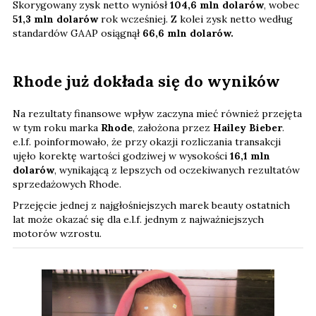
Skorygowany zysk netto wyniósł
104,6 mln dolarów
, wobec
51,3 mln dolarów
rok wcześniej. Z kolei zysk netto według
standardów GAAP osiągnął
66,6 mln dolarów.
Rhode już dokłada się do wyników
Na rezultaty finansowe wpływ zaczyna mieć również przejęta
w tym roku marka
Rhode
, założona przez
Hailey Bieber
.
e.l.f. poinformowało, że przy okazji rozliczania transakcji
ujęło korektę wartości godziwej w wysokości
16,1 mln
dolarów
, wynikającą z lepszych od oczekiwanych rezultatów
sprzedażowych Rhode.
Przejęcie jednej z najgłośniejszych marek beauty ostatnich
lat może okazać się dla e.l.f. jednym z najważniejszych
motorów wzrostu.