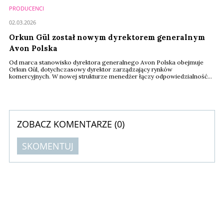
PRODUCENCI
02.03.2026
Orkun Gül został nowym dyrektorem generalnym
Avon Polska
Od marca stanowisko dyrektora generalnego Avon Polska obejmuje
Orkun Gül, dotychczasowy dyrektor zarządzający rynków
komercyjnych. W nowej strukturze menedżer łączy odpowiedzialność
za rynki komercyjne z kierowaniem polską organizacją. Zastępuje Anneli
Loorits, która pełniła tę funkcję od marca 2024 roku, a więc przez 2 lata
Zmiana wpisuje się w szerszą reorganizację kompetencji zarządczych
w strukturach firmy.
ZOBACZ KOMENTARZE (
0
)
SKOMENTUJ
Komentarze (
0
)
Nie znaleziono komentarzy
Zostaw swoje komentarze
Imię (Wymagane)