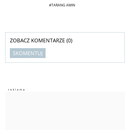
#TARANG AMIN
ZOBACZ KOMENTARZE (
0
)
SKOMENTUJ
Komentarze (
0
)
Nie znaleziono komentarzy
Zostaw swoje komentarze
Imię (Wymagane)
Anuluj
Prześlij komentarz