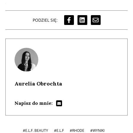
PODZIEL SIĘ:
Aurelia Obrochta
Napisz do mnie:
#E.L.F. BEAUTY
#E.L.F
#RHODE
#WYNIKI