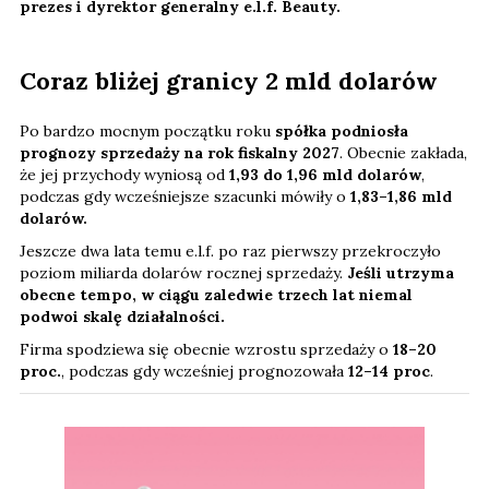
prezes i dyrektor generalny e.l.f. Beauty.
Coraz bliżej granicy 2 mld dolarów
Po bardzo mocnym początku roku
spółka podniosła
prognozy sprzedaży na rok fiskalny 2027
. Obecnie zakłada,
że jej przychody wyniosą od
1,93 do 1,96 mld dolarów
,
podczas gdy wcześniejsze szacunki mówiły o
1,83–1,86 mld
dolarów.
Jeszcze dwa lata temu e.l.f. po raz pierwszy przekroczyło
poziom miliarda dolarów rocznej sprzedaży.
Jeśli utrzyma
obecne tempo, w ciągu zaledwie trzech lat niemal
podwoi skalę działalności.
Firma spodziewa się obecnie wzrostu sprzedaży o
18–20
proc.
, podczas gdy wcześniej prognozowała
12–14 proc
.