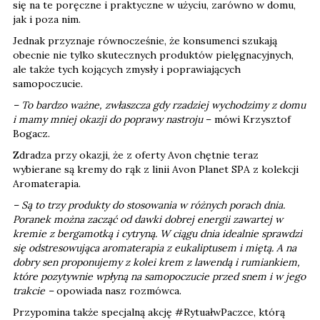
się na te poręczne i praktyczne w użyciu, zarówno w domu,
jak i poza nim.
Jednak przyznaje równocześnie, że konsumenci szukają
obecnie nie tylko skutecznych produktów pielęgnacyjnych,
ale także tych kojących zmysły i poprawiających
samopoczucie.
– To bardzo ważne, zwłaszcza gdy rzadziej wychodzimy z domu
i mamy mniej okazji do poprawy nastroju
– mówi Krzysztof
Bogacz.
Zdradza przy okazji, że z oferty Avon chętnie teraz
wybierane są kremy do rąk z linii Avon Planet SPA z kolekcji
Aromaterapia.
– Są to trzy produkty do stosowania w różnych porach dnia.
Poranek można zacząć od dawki dobrej energii zawartej w
kremie z bergamotką i cytryną. W ciągu dnia idealnie sprawdzi
się odstresowująca aromaterapia z eukaliptusem i miętą. A na
dobry sen proponujemy z kolei krem z lawendą i rumiankiem,
które pozytywnie wpłyną na samopoczucie przed snem i w jego
trakcie –
opowiada nasz rozmówca.
Przypomina także specjalną akcję #RytuałwPaczce, którą