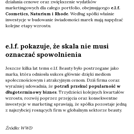
działania cenowe oraz zwiększenie wydatków
marketingowych dla całego portfolio, obejmującego
e.l.f.
Cosmetics, Naturium i Rhode
. Według spółki właśnie
inwestycje w budowanie świadomości marek mają napędzać
kolejne etapy wzrostu.
e.l.f. pokazuje, że skala nie musi
oznaczać spowolnienia
Jeszcze kilka lat temu e.l.f. Beauty było postrzegane jako
marka, która odniosła sukces głównie dzięki mediom
społecznościowym i atrakcyjnym cenom. Dziś firma coraz
wyraźniej udowadnia, że
potrafi przekuć popularność w
długoterminowy biznes
. Trzydzieści kolejnych kwartałów
wzrostu, rozwój poprzez przejęcia oraz konsekwentne
inwestycje w marketing sprawiają, że spółka pozostaje jedną
z najszybciej rosnących firm w globalnym sektorze beauty.
Źródło: WWD