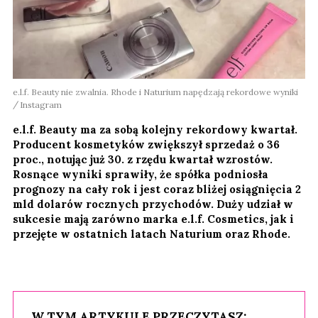
e.l.f. Beauty nie zwalnia. Rhode i Naturium napędzają rekordowe wyniki
Instagram
e.l.f. Beauty ma za sobą kolejny rekordowy kwartał.
Producent kosmetyków zwiększył sprzedaż o 36
proc., notując już 30. z rzędu kwartał wzrostów.
Rosnące wyniki sprawiły, że spółka podniosła
prognozy na cały rok i jest coraz bliżej osiągnięcia 2
mld dolarów rocznych przychodów. Duży udział w
sukcesie mają zarówno marka e.l.f. Cosmetics, jak i
przejęte w ostatnich latach Naturium oraz Rhode.
W TYM ARTYKULE PRZECZYTASZ: