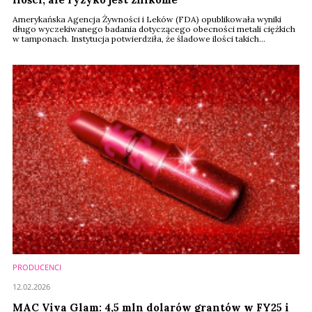
Amerykańska Agencja Żywności i Leków (FDA) opublikowała wyniki
długo wyczekiwanego badania dotyczącego obecności metali ciężkich
w tamponach. Instytucja potwierdziła, że śladowe ilości takich
pierwiastków jak ołów, arsen czy kadm rzeczywiście mogą występować
w produktach menstruacyjnych. Jednak uwalniają się w tak niewielkich
ilościach, że zgodnie z przeprowadzoną oceną toksykologiczną, nie
stanowią zagrożenia dla ...
PRODUCENCI
12.02.2026
MAC Viva Glam: 4,5 mln dolarów grantów w FY25 i