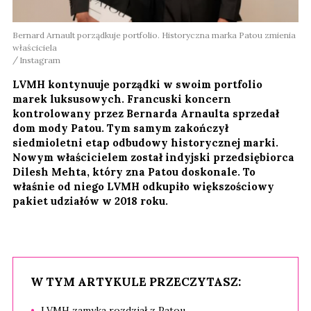
Bernard Arnault porządkuje portfolio. Historyczna marka Patou zmienia
właściciela
Instagram
LVMH kontynuuje porządki w swoim portfolio
marek luksusowych. Francuski koncern
kontrolowany przez Bernarda Arnaulta sprzedał
dom mody Patou. Tym samym zakończył
siedmioletni etap odbudowy historycznej marki.
Nowym właścicielem został indyjski przedsiębiorca
Dilesh Mehta, który zna Patou doskonale. To
właśnie od niego LVMH odkupiło większościowy
pakiet udziałów w 2018 roku.
W TYM ARTYKULE PRZECZYTASZ:
LVMH zamyka rozdział z Patou