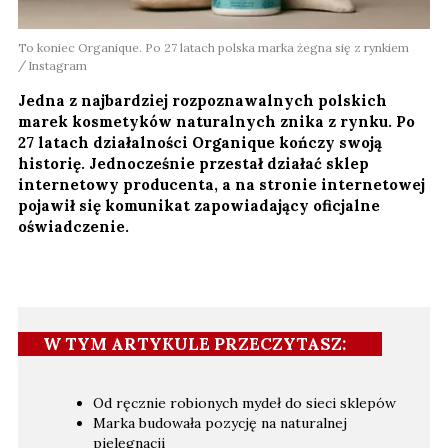
To koniec Organique. Po 27 latach polska marka żegna się z rynkiem
Instagram
Jedna z najbardziej rozpoznawalnych polskich
marek kosmetyków naturalnych znika z rynku. Po
27 latach działalności Organique kończy swoją
historię. Jednocześnie przestał działać sklep
internetowy producenta, a na stronie internetowej
pojawił się komunikat zapowiadający oficjalne
oświadczenie.
W TYM ARTYKULE PRZECZYTASZ:
Od ręcznie robionych mydeł do sieci sklepów
Marka budowała pozycję na naturalnej
pielęgnacji