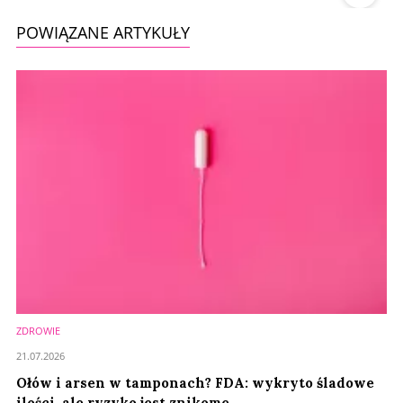
POWIĄZANE ARTYKUŁY
ZDROWIE
21.07.2026
Ołów i arsen w tamponach? FDA: wykryto śladowe
ilości, ale ryzyko jest znikome