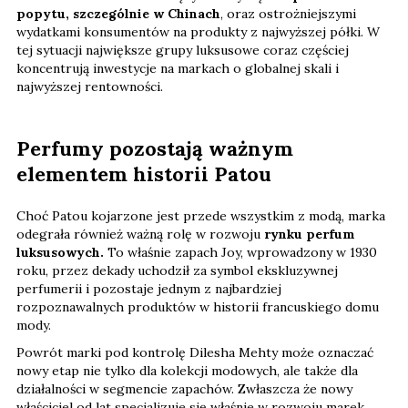
popytu, szczególnie w Chinach
, oraz ostrożniejszymi
wydatkami konsumentów na produkty z najwyższej półki. W
tej sytuacji największe grupy luksusowe coraz częściej
koncentrują inwestycje na markach o globalnej skali i
najwyższej rentowności.
Perfumy pozostają ważnym
elementem historii Patou
Choć Patou kojarzone jest przede wszystkim z modą, marka
odegrała również ważną rolę w rozwoju
rynku perfum
luksusowych.
To właśnie zapach Joy, wprowadzony w 1930
roku, przez dekady uchodził za symbol ekskluzywnej
perfumerii i pozostaje jednym z najbardziej
rozpoznawalnych produktów w historii francuskiego domu
mody.
Powrót marki pod kontrolę Dilesha Mehty może oznaczać
nowy etap nie tylko dla kolekcji modowych, ale także dla
działalności w segmencie zapachów. Zwłaszcza że nowy
właściciel od lat specjalizuje się właśnie w rozwoju marek