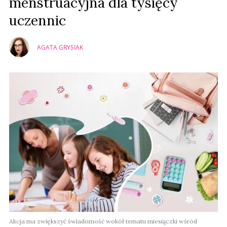
menstruacyjna dla tysięcy
uczennic
AGATA GRYSIAK
Akcja ma zwiększyć świadomość wokół tematu miesiączki wśród