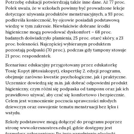
Potrzebę edukacji potwierdzają także inne dane. Aż 77 proc.
Polek uważa, że w szkołach powinny być prowadzone lekcje
dotyczące używania produktów menstruacyjnych, a 93 proc.
podkreśla konieczność, by ojcowie posiadali podstawową
wiedzę w tym zakresie. Niewłaściwie dobrane środki
higieniczne mogą powodować dyskomfort – 68 proc.
badanych doświadczyło plamienia, 25 proc. otarć skóry, a 23
proc. bolesności. Najczęściej wybieranym produktem
pozostają podpaski (70 proc.), podczas gdy tampony stosuje
21 proc. respondentek.
Scenariusz edukacyjny przygotowany przez edukatorkę
Tosię Kopyt (@tosiakopyt), ekspertkę 2. edycji programu,
obejmuje zarówno kwestie psychologiczne, jak i praktyczne.
Uczennice dowiedzą się m.in. jak dobrać odpowiedni produkt
higieniczny, czym różni się podpaska od tamponu oraz jak ich
prawidłowo używać, aby czuć się komfortowo i bezpiecznie.
Celem jest wzmocnienie poczucia sprawczości młodych
dziewczyn oraz oswojenie tematu menstruacji bez lęku i
wstydu.
Szkoły podstawowe mogą dołączyć do programu poprzez
stronę www.okresnostres.edu.pl, gdzie dostępny jest
formularz zgłoszeniowy. Po jego wypełnieniu placówki