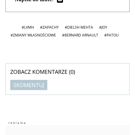
#LVMH
#ZAPACHY
#DIELSH MEHTA
#JOY
#ZMIANY WŁASNOŚCIOWE
#BERNARD ARNAULT
#PATOU
ZOBACZ KOMENTARZE (
0
)
SKOMENTUJ
Komentarze (
0
)
Nie znaleziono komentarzy
Zostaw swoje komentarze
Imię (Wymagane)