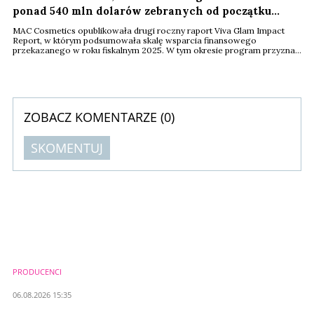
ponad 540 mln dolarów zebranych od początku
programu
MAC Cosmetics opublikowała drugi roczny raport Viva Glam Impact
Report, w którym podsumowała skalę wsparcia finansowego
przekazanego w roku fiskalnym 2025. W tym okresie program przyznał
granty o łącznej wartości 4,5 mln dolarów dla 64 organizacji non-profit
działających na rzecz równości środowiskowej, seksualnej, rasowej i
płciowej na całym świecie. Raport pokazuje rosnącą rolę inicjatyw
społecznych finansowanych ...
ZOBACZ KOMENTARZE (
0
)
SKOMENTUJ
Komentarze (
0
)
Nie znaleziono komentarzy
Zostaw swoje komentarze
Imię (Wymagane)
PRODUCENCI
Anuluj
06.08.2026 15:35
Prześlij komentarz