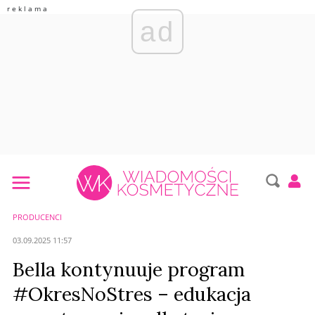
ad
PRODUCENCI
03.09.2025 11:57
Bella kontynuuje program
#OkresNoStres – edukacja