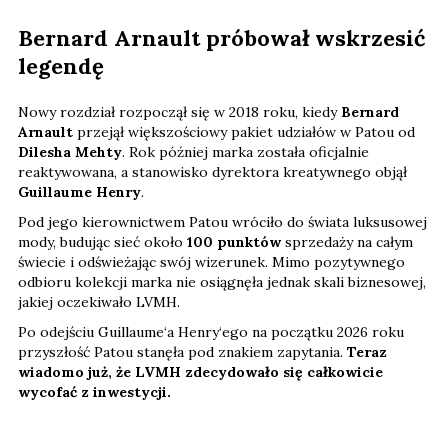
Bernard Arnault próbował wskrzesić
legendę
Nowy rozdział rozpoczął się w 2018 roku, kiedy
Bernard
Arnault
przejął większościowy pakiet udziałów w Patou od
Dilesha Mehty
. Rok później marka została oficjalnie
reaktywowana, a stanowisko dyrektora kreatywnego objął
Guillaume Henry
.
Pod jego kierownictwem Patou wróciło do świata luksusowej
mody, budując sieć około
100 punktów
sprzedaży na całym
świecie i odświeżając swój wizerunek. Mimo pozytywnego
odbioru kolekcji marka nie osiągnęła jednak skali biznesowej,
jakiej oczekiwało LVMH.
Po odejściu Guillaume‘a Henry‘ego na początku 2026 roku
przyszłość Patou stanęła pod znakiem zapytania.
Teraz
wiadomo już, że LVMH zdecydowało się całkowicie
wycofać z inwestycji.