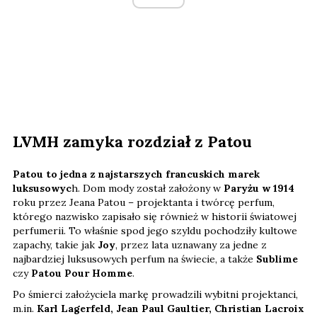
LVMH zamyka rozdział z Patou
Patou to jedna z najstarszych francuskich marek
luksusowyc
h. Dom mody został założony w
Paryżu w 1914
roku przez Jeana Patou – projektanta i twórcę perfum,
którego nazwisko zapisało się również w historii światowej
perfumerii. To właśnie spod jego szyldu pochodziły kultowe
zapachy, takie jak
Joy
, przez lata uznawany za jedne z
najbardziej luksusowych perfum na świecie, a także
Sublime
czy
Patou Pour Homme
.
Po śmierci założyciela markę prowadzili wybitni projektanci,
m.in.
Karl Lagerfeld, Jean Paul Gaultier, Christian Lacroix