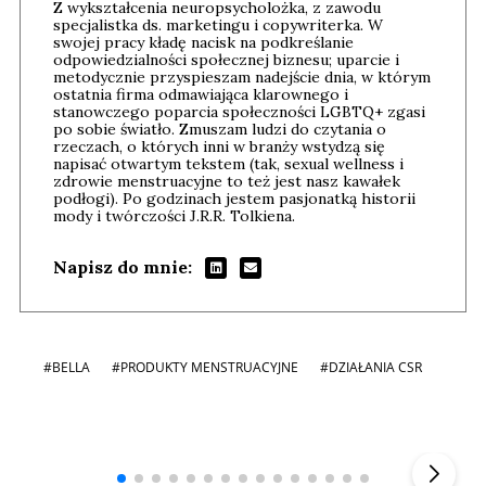
Z wykształcenia neuropsycholożka, z zawodu
specjalistka ds. marketingu i copywriterka. W
swojej pracy kładę nacisk na podkreślanie
odpowiedzialności społecznej biznesu; uparcie i
metodycznie przyspieszam nadejście dnia, w którym
ostatnia firma odmawiająca klarownego i
stanowczego poparcia społeczności LGBTQ+ zgasi
po sobie światło. Zmuszam ludzi do czytania o
rzeczach, o których inni w branży wstydzą się
napisać otwartym tekstem (tak, sexual wellness i
zdrowie menstruacyjne to też jest nasz kawałek
podłogi). Po godzinach jestem pasjonatką historii
mody i twórczości J.R.R. Tolkiena.
Napisz do mnie:
#BELLA
#PRODUKTY MENSTRUACYJNE
#DZIAŁANIA CSR
Andrzej i Marta Sterniccy
Marta i
▶