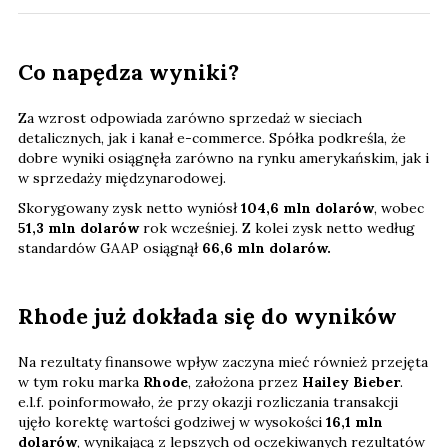
Co napędza wyniki?
Za wzrost odpowiada zarówno sprzedaż w sieciach
detalicznych, jak i kanał e-commerce. Spółka podkreśla, że
dobre wyniki osiągnęła zarówno na rynku amerykańskim, jak i
w sprzedaży międzynarodowej.
Skorygowany zysk netto wyniósł
104,6 mln dolarów
, wobec
51,3 mln dolarów
rok wcześniej. Z kolei zysk netto według
standardów GAAP osiągnął
66,6 mln dolarów.
Rhode już dokłada się do wyników
Na rezultaty finansowe wpływ zaczyna mieć również przejęta
w tym roku marka
Rhode
, założona przez
Hailey Bieber
.
e.l.f. poinformowało, że przy okazji rozliczania transakcji
ujęło korektę wartości godziwej w wysokości
16,1 mln
dolarów
, wynikającą z lepszych od oczekiwanych rezultatów