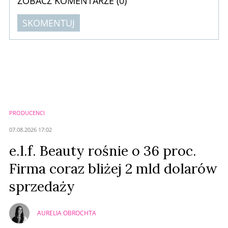
ZOBACZ KOMENTARZE (
0
)
SKOMENTUJ
Komentarze (
0
)
Nie znaleziono komentarzy
Zostaw swoje komentarze
Imię (Wymagane)
PRODUCENCI
Anuluj
07.08.2026 17:02
Prześlij komentarz
e.l.f. Beauty rośnie o 36 proc.
Firma coraz bliżej 2 mld dolarów
sprzedaży
AURELIA OBROCHTA