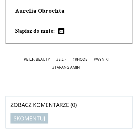
Aurelia Obrochta
Napisz do mnie:
#E.L.F. BEAUTY
#E.L.F
#RHODE
#WYNIKI
#TARANG AMIN
ZOBACZ KOMENTARZE (
0
)
SKOMENTUJ
Komentarze (
0
)