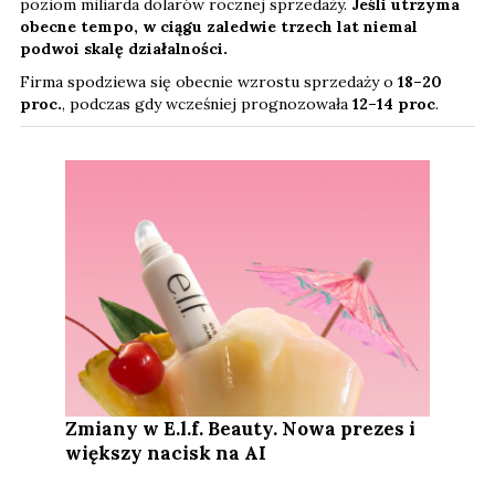
poziom miliarda dolarów rocznej sprzedaży.
Jeśli utrzyma
obecne tempo, w ciągu zaledwie trzech lat niemal
podwoi skalę działalności.
Firma spodziewa się obecnie wzrostu sprzedaży o
18–20
proc.
, podczas gdy wcześniej prognozowała
12–14 proc
.
Zmiany w E.l.f. Beauty. Nowa prezes i
większy nacisk na AI