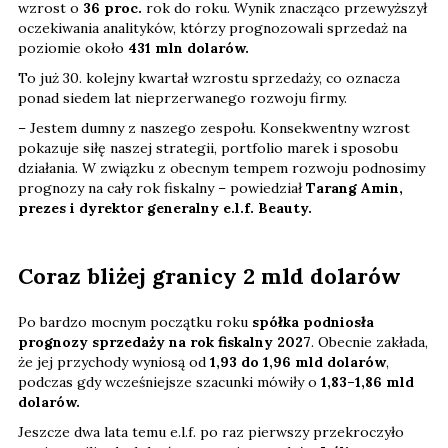
wzrost o
36 proc.
rok do roku. Wynik znacząco przewyższył
oczekiwania analityków, którzy prognozowali sprzedaż na
poziomie około
431 mln dolarów.
To już 30. kolejny kwartał wzrostu sprzedaży, co oznacza
ponad siedem lat nieprzerwanego rozwoju firmy.
– Jestem dumny z naszego zespołu. Konsekwentny wzrost
pokazuje siłę naszej strategii, portfolio marek i sposobu
działania. W związku z obecnym tempem rozwoju podnosimy
prognozy na cały rok fiskalny – powiedział
Tarang Amin,
prezes i dyrektor generalny e.l.f. Beauty.
Coraz bliżej granicy 2 mld dolarów
Po bardzo mocnym początku roku
spółka podniosła
prognozy sprzedaży na rok fiskalny 2027
. Obecnie zakłada,
że jej przychody wyniosą od
1,93 do 1,96 mld dolarów
,
podczas gdy wcześniejsze szacunki mówiły o
1,83–1,86 mld
dolarów.
Jeszcze dwa lata temu e.l.f. po raz pierwszy przekroczyło