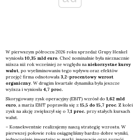
W pierwszym półroczu 2026 roku sprzedaż Grupy Henkel
wyniosła
10,35 mld euro
. Choć nominalnie była nieznacznie
niższa niż rok wcześniej ze względu na
niekorzystne kursy
walut
, po wyeliminowaniu tego wpływu oraz efektów
przejęć firma odnotowała
3,2-procentowy wzrost
organiczny
. W drugim kwartale dynamika była jeszcze
wyższa i wyniosła
4,7 proc.
Skorygowany zysk operacyjny (EBIT) wzrósł do
1,62 mld
euro
, a marża EBIT poprawiła się z
15,5 do 15,7 proc
. Z kolei
zysk na akcję zwiększył się o
7,1
proc.
przy stałych kursach
walut.
– Konsekwentnie realizujemy naszą strategię wzrostu. W
pierwszej połowie roku osiągnęliśmy bardzo dobre wyniki,
jednocześnie inwestując w marki, innowacje oraz rozwój