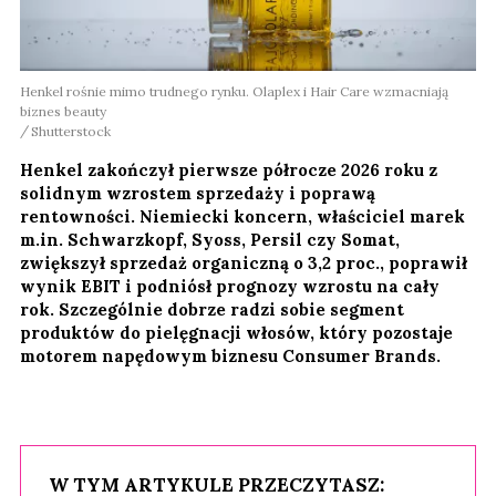
Henkel rośnie mimo trudnego rynku. Olaplex i Hair Care wzmacniają
biznes beauty
Shutterstock
Henkel zakończył pierwsze półrocze 2026 roku z
solidnym wzrostem sprzedaży i poprawą
rentowności. Niemiecki koncern, właściciel marek
m.in. Schwarzkopf, Syoss, Persil czy Somat,
zwiększył sprzedaż organiczną o 3,2 proc., poprawił
wynik EBIT i podniósł prognozy wzrostu na cały
rok. Szczególnie dobrze radzi sobie segment
produktów do pielęgnacji włosów, który pozostaje
motorem napędowym biznesu Consumer Brands.
W TYM ARTYKULE PRZECZYTASZ: