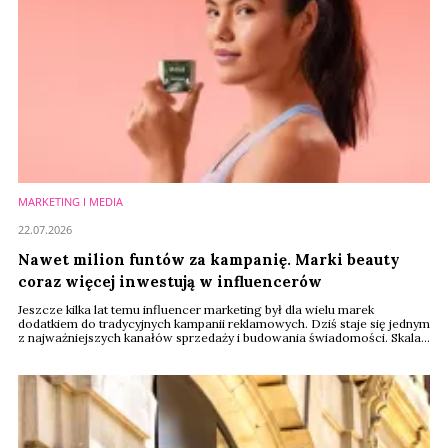
MARKETING I MEDIA
22.07.2026
Nawet milion funtów za kampanię. Marki beauty
coraz więcej inwestują w influencerów
Jeszcze kilka lat temu influencer marketing był dla wielu marek
dodatkiem do tradycyjnych kampanii reklamowych. Dziś staje się jednym
z najważniejszych kanałów sprzedaży i budowania świadomości. Skala
wydatków pokazuje, że branża beauty nie zamierza oszczędzać – za
współpracę z największymi gwiazdami mediów społecznościowych
firmy są gotowe zapłacić nawet milion funtów.