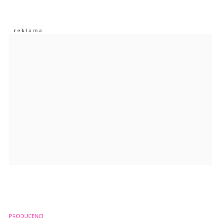
Nie znaleziono komentarzy
Zostaw swoje komentarze
Imię (Wymagane)
Anuluj
Prześlij komentarz
PRODUCENCI