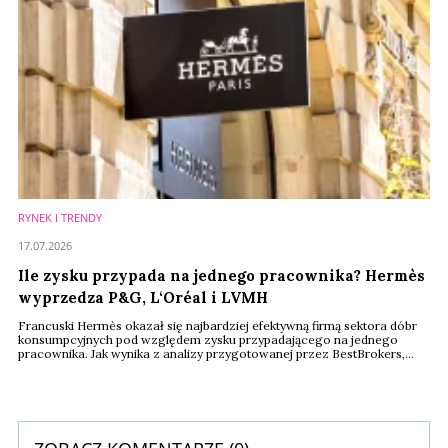
RYNEK I TRENDY
17.07.2026
Ile zysku przypada na jednego pracownika? Hermès
wyprzedza P&G, L‘Oréal i LVMH
Francuski Hermès okazał się najbardziej efektywną firmą sektora dóbr
konsumpcyjnych pod względem zysku przypadającego na jednego
pracownika. Jak wynika z analizy przygotowanej przez BestBrokers,
każdy zatrudniony w spółce generuje średnio ponad 200 tys. dolarów
zysku rocznie. W czołówce zestawienia znalazły się również Procter &
Gamble, Unilever, L‘Oréal oraz LVMH.