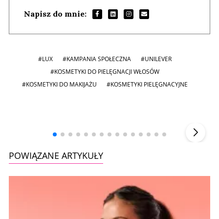
Napisz do mnie:
#LUX
#KAMPANIA SPOŁECZNA
#UNILEVER
#KOSMETYKI DO PIELĘGNACJI WŁOSÓW
#KOSMETYKI DO MAKIJAŻU
#KOSMETYKI PIELĘGNACYJNE
Andrzej i Marta Sterniccy
Marta i
▶
POWIĄZANE ARTYKUŁY