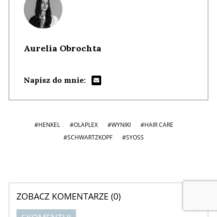
Aurelia Obrochta
Napisz do mnie:
#HENKEL
#OLAPLEX
#WYNIKI
#HAIR CARE
#SCHWARTZKOPF
#SYOSS
ZOBACZ KOMENTARZE (
0
)