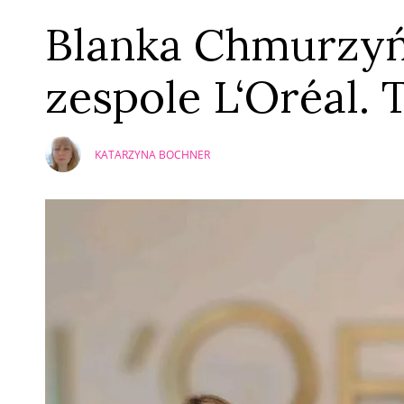
Blanka Chmurzy
zespole L‘Oréal. 
KATARZYNA BOCHNER