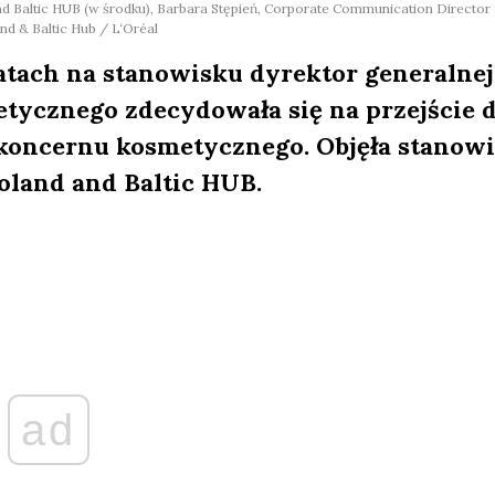
nd Baltic HUB (w środku), Barbara Stępień, Corporate Communication Director
nd & Baltic Hub / L‘Oréal
tach na stanowisku dyrektor generalnej
tycznego zdecydowała się na przejście 
 koncernu kosmetycznego. Objęła stanow
Poland and Baltic HUB.
ad