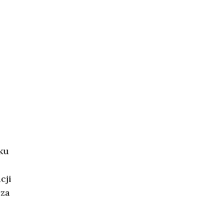
ku
cji
 za