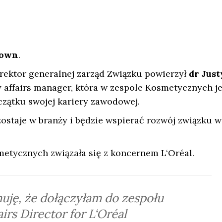
rown
.
rektor generalnej zarząd Związku powierzył
dr Just
y affairs manager, która w zespole Kosmetycznych je
oczątku swojej kariery zawodowej.
staje w branży i będzie wspierać rozwój związku w
metycznych związała się z koncernem L‘Oréal.
uję, że dołączyłam do zespołu
airs Director for L‘Oréal