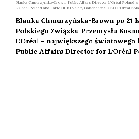
Blanka Chmurzyńska-Brown, Public Affairs Director L‘Oréal Poland a
L‘Oréal Poland and Baltic HUB i Valéry Gaucherand, CEO L‘Oréal Pola
Blanka Chmurzyńska-Brown po 21 la
Polskiego Związku Przemysłu Kosme
L‘Oréal – największego światowego
Public Affairs Director for L‘Oréal 