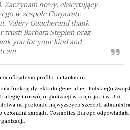
B. Zaczynam nowy, ekscytujący
ego w zespole Corporate
t. Valéry Gaucherand thank
 trust! Barbara Stępień oraz
ank you for your kind and
 team
m oficjalnym profilu na Linkedin.
łniła funkcję dyrektorki generalnej Polskiego Związ
tegię i rozwój organizacji w kraju, jak i w Unii
znictwa na poziomie najwyższych szczebli administra
ako członkini zarządu Cosmetics Europe odpowiadała
rganizacji.