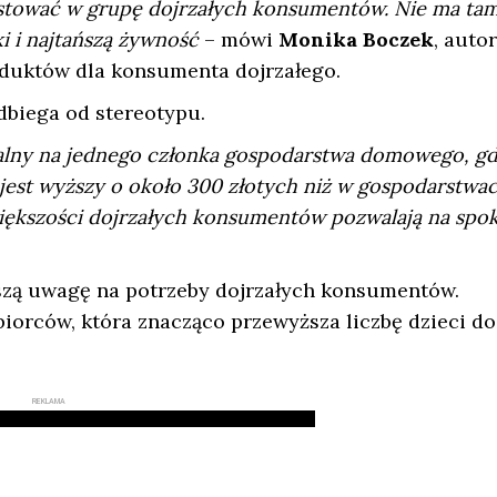
estować w grupę dojrzałych konsumentów. Nie ma ta
ki i najtańszą żywność
– mówi
Monika Boczek
, auto
oduktów dla konsumenta dojrzałego.
dbiega od stereotypu.
lny na jednego członka gospodarstwa domowego, gd
jest wyższy o około 300 złotych niż w gospodarstwac
iększości dojrzałych konsumentów pozwalają na spo
szą uwagę na potrzeby dojrzałych konsumentów.
orców, która znacząco przewyższa liczbę dzieci do
REKLAMA