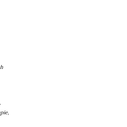
ch
e
pie,