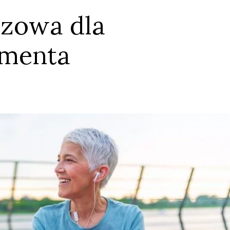
czowa dla
umenta