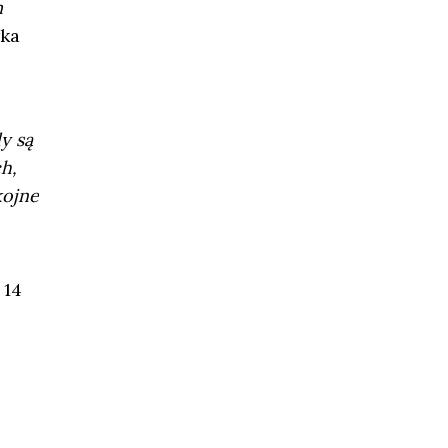
m
rka
y są
h,
kojne
 14