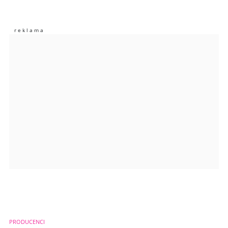
Nie znaleziono komentarzy
Zostaw swoje komentarze
Imię (Wymagane)
Anuluj
Prześlij komentarz
PRODUCENCI