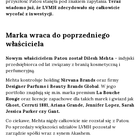
przyszłość Patou stanęła pod znakiem zapytania.
Teraz
wiadomo już, że LVMH zdecydowało się całkowicie
wycofać z inwestycji.
Marka wraca do poprzedniego
właściciela
Nowym właścicielem Patou został Dilesh Mehta
– indyjski
przedsiębiorca od lat związany z branżą kosmetyczną i
perfumeryjną.
Mehta kontroluje holding
Nirvana Brands
oraz firmy
Designer Parfums i Beauty Brands Global
. W jego
portfolio znajdują się m.in. marka premium
La Bouche
Rouge
oraz licencje zapachowe dla takich marek i gwiazd jak
Ghost, Cerruti 1881, Ariana Grande, Jennifer Lopez, Sarah
Jessica Parker czy Gant.
Co ciekawe, Mehta nigdy całkowicie nie rozstał się z Patou.
Po sprzedaży większości udziałów LVMH pozostał w
zarządzie spółki wraz z synem Akashem.