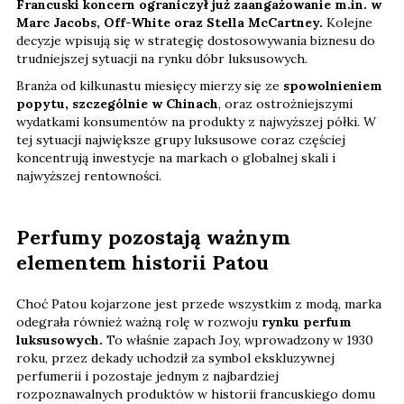
Francuski koncern ograniczył już zaangażowanie m.in. w
Marc Jacobs, Off-White oraz Stella McCartney.
Kolejne
decyzje wpisują się w strategię dostosowywania biznesu do
trudniejszej sytuacji na rynku dóbr luksusowych.
Branża od kilkunastu miesięcy mierzy się ze
spowolnieniem
popytu, szczególnie w Chinach
, oraz ostrożniejszymi
wydatkami konsumentów na produkty z najwyższej półki. W
tej sytuacji największe grupy luksusowe coraz częściej
koncentrują inwestycje na markach o globalnej skali i
najwyższej rentowności.
Perfumy pozostają ważnym
elementem historii Patou
Choć Patou kojarzone jest przede wszystkim z modą, marka
odegrała również ważną rolę w rozwoju
rynku perfum
luksusowych.
To właśnie zapach Joy, wprowadzony w 1930
roku, przez dekady uchodził za symbol ekskluzywnej
perfumerii i pozostaje jednym z najbardziej
rozpoznawalnych produktów w historii francuskiego domu