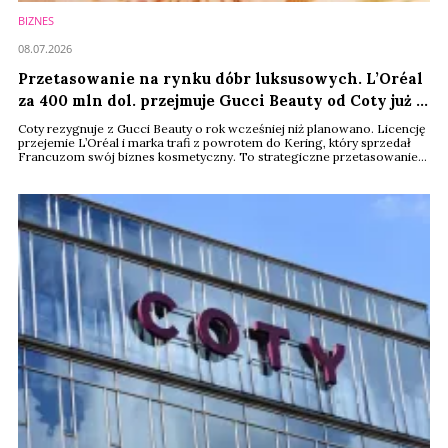
BIZNES
08.07.2026
Przetasowanie na rynku dóbr luksusowych. L’Oréal
za 400 mln dol. przejmuje Gucci Beauty od Coty już w
2027 r.
Coty rezygnuje z Gucci Beauty o rok wcześniej niż planowano. Licencję
przejemie L’Oréal i marka trafi z powrotem do Kering, który sprzedał
Francuzom swój biznes kosmetyczny. To strategiczne przetasowanie
może mieć spory wpływ na rynek premium, zwłaszcza na segment
zapachów.