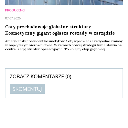
PRODUCENCI
07.07.2026
Coty przebudowuje globalne struktury.
Kosmetyczny gigant ogłasza roszady w zarządzie
Amerykański producent kosmetyków Coty wprowadza radykalne zmiany
w najwyższym kierownictwie. W ramach nowej strategii firma stawia na
centralizację struktur operacyjnych. To kolejny etap głębokiej
rekonstrukcji zarządu.
ZOBACZ KOMENTARZE (
0
)
SKOMENTUJ
Komentarze (
0
)
Nie znaleziono komentarzy
Zostaw swoje komentarze
Imię (Wymagane)