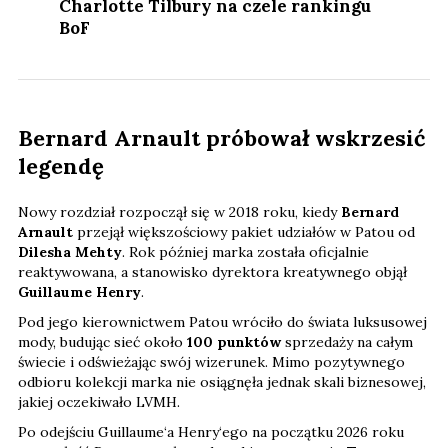
Charlotte Tilbury na czele rankingu
BoF
Bernard Arnault próbował wskrzesić
legendę
Nowy rozdział rozpoczął się w 2018 roku, kiedy
Bernard
Arnault
przejął większościowy pakiet udziałów w Patou od
Dilesha Mehty
. Rok później marka została oficjalnie
reaktywowana, a stanowisko dyrektora kreatywnego objął
Guillaume Henry
.
Pod jego kierownictwem Patou wróciło do świata luksusowej
mody, budując sieć około
100 punktów
sprzedaży na całym
świecie i odświeżając swój wizerunek. Mimo pozytywnego
odbioru kolekcji marka nie osiągnęła jednak skali biznesowej,
jakiej oczekiwało LVMH.
Po odejściu Guillaume‘a Henry‘ego na początku 2026 roku