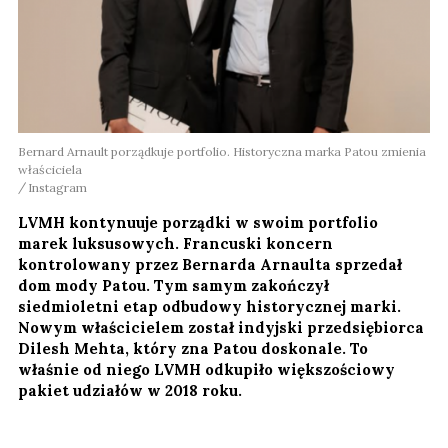
Bernard Arnault porządkuje portfolio. Historyczna marka Patou zmienia
właściciela
Instagram
LVMH kontynuuje porządki w swoim portfolio
marek luksusowych. Francuski koncern
kontrolowany przez Bernarda Arnaulta sprzedał
dom mody Patou. Tym samym zakończył
siedmioletni etap odbudowy historycznej marki.
Nowym właścicielem został indyjski przedsiębiorca
Dilesh Mehta, który zna Patou doskonale. To
właśnie od niego LVMH odkupiło większościowy
pakiet udziałów w 2018 roku.