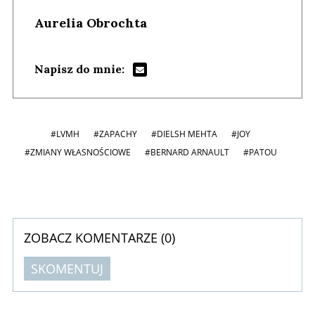
Aurelia Obrochta
Napisz do mnie:
#LVMH
#ZAPACHY
#DIELSH MEHTA
#JOY
#ZMIANY WŁASNOŚCIOWE
#BERNARD ARNAULT
#PATOU
ZOBACZ KOMENTARZE (
0
)
SKOMENTUJ
Komentarze (
0
)