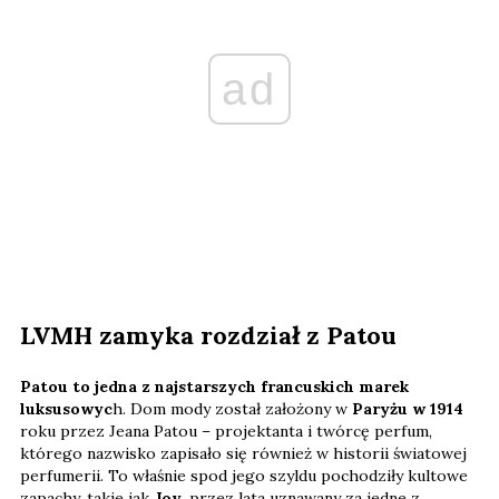
ad
LVMH zamyka rozdział z Patou
Patou to jedna z najstarszych francuskich marek
luksusowyc
h. Dom mody został założony w
Paryżu w 1914
roku przez Jeana Patou – projektanta i twórcę perfum,
którego nazwisko zapisało się również w historii światowej
perfumerii. To właśnie spod jego szyldu pochodziły kultowe
zapachy, takie jak
Joy
, przez lata uznawany za jedne z