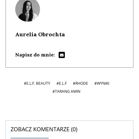
Aurelia Obrochta
Napisz do mnie:
#E.L.F. BEAUTY
#E.L.F
#RHODE
#WYNIKI
#TARANG AMIN
ZOBACZ KOMENTARZE (
0
)