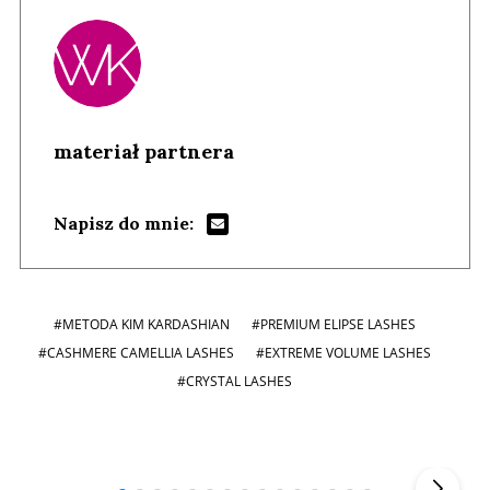
materiał partnera
Napisz do mnie:
#METODA KIM KARDASHIAN
#PREMIUM ELIPSE LASHES
#CASHMERE CAMELLIA LASHES
#EXTREME VOLUME LASHES
#CRYSTAL LASHES
Andrzej i Marta Sterniccy
Marta i
▶