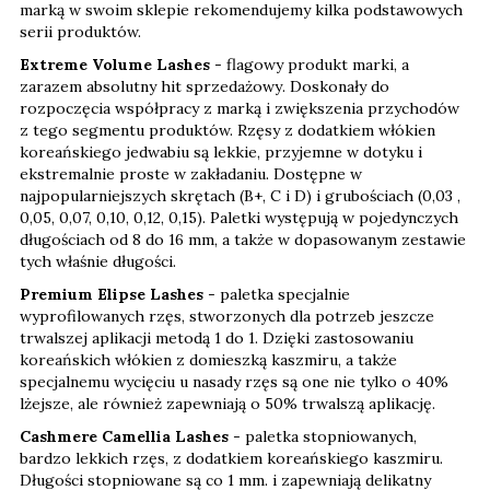
marką w swoim sklepie rekomendujemy kilka podstawowych
serii produktów.
Extreme Volume Lashes
- flagowy produkt marki, a
zarazem
absolutny hit sprzedażowy
. Doskonały do
rozpoczęcia współpracy z marką i zwiększenia przychodów
z tego segmentu produktów.
Rzęsy z dodatkiem włókien
koreańskiego jedwabiu
są lekkie, przyjemne w dotyku i
ekstremalnie proste w zakładaniu
. Dostępne w
najpopularniejszych skrętach (B+, C i D) i grubościach (0,03 ,
0,05, 0,07, 0,10, 0,12, 0,15). Paletki występują w pojedynczych
długościach od 8 do 16 mm, a także w dopasowanym zestawie
tych właśnie długości.
Premium Elipse Lashes
- paletka specjalnie
wyprofilowanych
rzęs, stworzonych dla potrzeb jeszcze
trwalszej
aplikacji metodą
1 do 1.
Dzięki zastosowaniu
koreańskich włókien
z domieszką
kaszmiru
, a także
specjalnemu
wycięciu u
nasady
rzęs są one nie tylko o
40%
lżejsze
, ale również zapewniają o
50% trwalszą aplikację
.
Cashmere Camellia Lashes
- paletka
stopniowanych
,
bardzo
lekkich
rzęs, z dodatkiem koreańskiego
kaszmiru.
Długości stopniowane są co
1 mm
. i zapewniają
delikatny