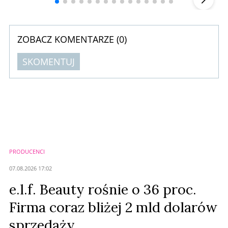
ZOBACZ KOMENTARZE (
0
)
SKOMENTUJ
Komentarze (
0
)
Nie znaleziono komentarzy
Zostaw swoje komentarze
Imię (Wymagane)
PRODUCENCI
Anuluj
07.08.2026 17:02
Prześlij komentarz
e.l.f. Beauty rośnie o 36 proc.
Firma coraz bliżej 2 mld dolarów
sprzedaży