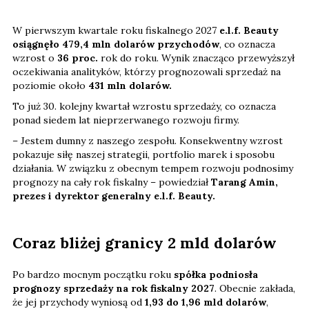
W pierwszym kwartale roku fiskalnego 2027
e.l.f. Beauty
osiągnęło 479,4 mln dolarów przychodów
, co oznacza
wzrost o
36 proc.
rok do roku. Wynik znacząco przewyższył
oczekiwania analityków, którzy prognozowali sprzedaż na
poziomie około
431 mln dolarów.
To już 30. kolejny kwartał wzrostu sprzedaży, co oznacza
ponad siedem lat nieprzerwanego rozwoju firmy.
– Jestem dumny z naszego zespołu. Konsekwentny wzrost
pokazuje siłę naszej strategii, portfolio marek i sposobu
działania. W związku z obecnym tempem rozwoju podnosimy
prognozy na cały rok fiskalny – powiedział
Tarang Amin,
prezes i dyrektor generalny e.l.f. Beauty.
Coraz bliżej granicy 2 mld dolarów
Po bardzo mocnym początku roku
spółka podniosła
prognozy sprzedaży na rok fiskalny 2027
. Obecnie zakłada,
że jej przychody wyniosą od
1,93 do 1,96 mld dolarów
,