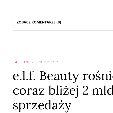
okresie program przyznał granty o łącznej wartości 4,5 ml
dolarów dla 64 organizacji non-profit działających na rzecz
równości środowiskowej, seksualnej, rasowej i płciowej na 
świecie. Raport pokazuje rosnącą rolę inicjatyw społecznyc
finansowanych ...
ZOBACZ KOMENTARZE (
0
)
Komentarze (
0
)
Nie znaleziono komentarzy
Zostaw swoje komentarze
Imię (Wymagane)
PRODUCENCI
07.08.2026 17:02
e.l.f. Beauty rośn
coraz bliżej 2 ml
sprzedaży