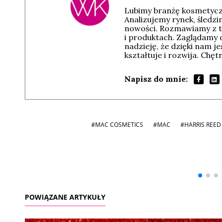
Lubimy branżę kosmetyczn
Analizujemy rynek, śledz
nowości. Rozmawiamy z t
i produktach. Zaglądamy 
nadzieję, że dzięki nam j
kształtuje i rozwija. Chę
Napisz do mnie:
#MAC COSMETICS
#MAC
#HARRIS REED
Andrzej i Marta
Marta i Andrzej
Sterniccy
Sterniccy
▶
▶
POWIĄZANE ARTYKUŁY