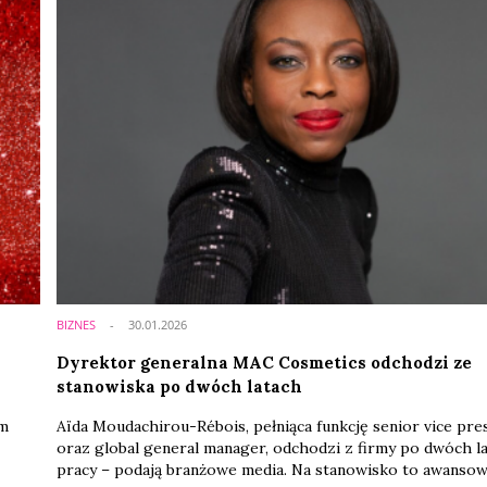
BIZNES
30.01.2026
Dyrektor generalna MAC Cosmetics odchodzi ze
stanowiska po dwóch latach
am
Aïda Moudachirou-Rébois, pełniąca funkcję senior vice pre
oraz global general manager, odchodzi z firmy po dwóch l
pracy – podają branżowe media. Na stanowisko to awansow