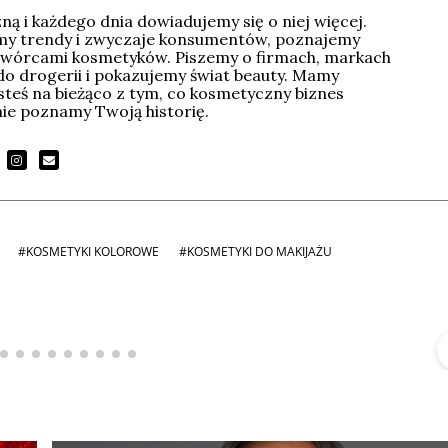
ą i każdego dnia dowiadujemy się o niej więcej.
imy trendy i zwyczaje konsumentów, poznajemy
wórcami kosmetyków. Piszemy o firmach, markach
do drogerii i pokazujemy świat beauty. Mamy
esteś na bieżąco z tym, co kosmetyczny biznes
tnie poznamy Twoją historię.
#KOSMETYKI KOLOROWE
#KOSMETYKI DO MAKIJAŻU
Michał Stężalski
FineDiningWeek
▶
▶