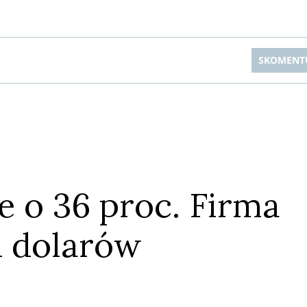
n
styczniu 2024 roku, przechodząc z funkcji globalnej szefow
marketingu.
całym
h
SKOMENT
ie o 36 proc. Firma
Anuluj
Prześlij komentarz
d dolarów