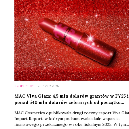
PRODUCENCI
12.02.2026
MAC Viva Glam: 4,5 mln dolarów grantów w FY25 i
ponad 540 mln dolarów zebranych od początku
programu
MAC Cosmetics opublikowała drugi roczny raport Viva Gl
Impact Report, w którym podsumowała skalę wsparcia
finansowego przekazanego w roku fiskalnym 2025. W tym