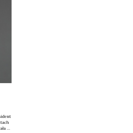
sident
atach
ała w