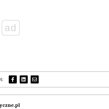
ad
Ę:
yczne.pl