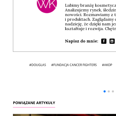
Lubimy branżę kosmetyczn
Analizujemy rynek, śledz
nowości. Rozmawiamy z t
i produktach. Zaglądamy 
nadzieję, że dzięki nam j
kształtuje i rozwija. Chę
Napisz do mnie:
#DOUGLAS
#FUNDACJA CANCER FIGHTERS
#AKOP
Andrzej i Marta
Marta i Andrzej
Sterniccy
Sterniccy
▶
▶
POWIĄZANE ARTYKUŁY