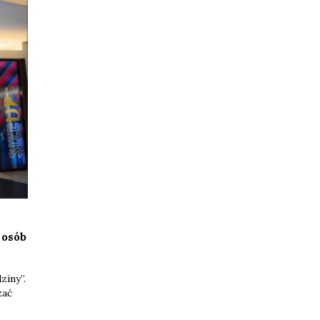
 osób
ziny”.
zać