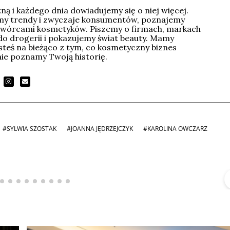
ą i każdego dnia dowiadujemy się o niej więcej.
imy trendy i zwyczaje konsumentów, poznajemy
wórcami kosmetyków. Piszemy o firmach, markach
do drogerii i pokazujemy świat beauty. Mamy
esteś na bieżąco z tym, co kosmetyczny biznes
tnie poznamy Twoją historię.
#SYLWIA SZOSTAK
#JOANNA JĘDRZEJCZYK
#KAROLINA OWCZARZ
Michał Stężalski
FineDiningWeek
▶
▶