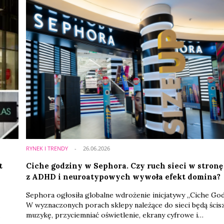
RYNEK I TRENDY
26.06.2026
t
Ciche godziny w Sephora. Czy ruch sieci w stronę
z ADHD i neuroatypowych wywoła efekt domina?
Sephora ogłosiła globalne wdrożenie inicjatywy „Ciche God
W wyznaczonych porach sklepy należące do sieci będą ścis
muzykę, przyciemniać oświetlenie, ekrany cyfrowe i