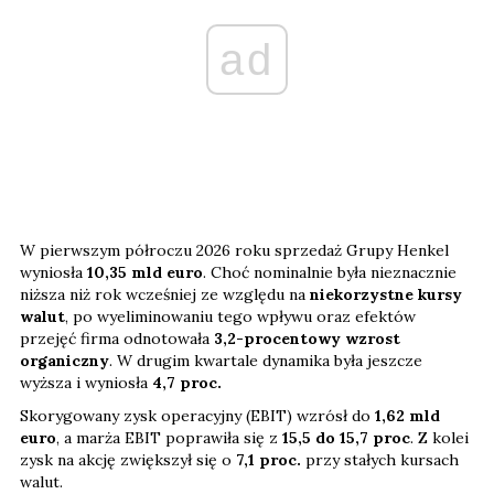
ad
W pierwszym półroczu 2026 roku sprzedaż Grupy Henkel
wyniosła
10,35 mld euro
. Choć nominalnie była nieznacznie
niższa niż rok wcześniej ze względu na
niekorzystne kursy
walut
, po wyeliminowaniu tego wpływu oraz efektów
przejęć firma odnotowała
3,2-procentowy wzrost
organiczny
. W drugim kwartale dynamika była jeszcze
wyższa i wyniosła
4,7 proc.
Skorygowany zysk operacyjny (EBIT) wzrósł do
1,62 mld
euro
, a marża EBIT poprawiła się z
15,5 do 15,7 proc
. Z kolei
zysk na akcję zwiększył się o
7,1
proc.
przy stałych kursach
walut.