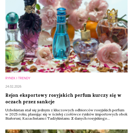
RYNEK I TRENDY
24.02.2026
Rejon eksportowy rosyjskich perfum kurczy się w
oczach przez sankcje
Uzbekistan stał się jednym z kluczowych odbiorców rosyjskich perfum
w 2025 roku, plasując się w ścisłej czołówce rynków importowych obok
Białorusi, Kazachstanu i Tadżykistanu. Z danych rosyjskiego
Ministerstwa Przemysłu i Handlu wynika, że kraj ten odpowiadał za 26,4
proc. całkowitego eksportu perfum z Rosji w analizowanym okresie.