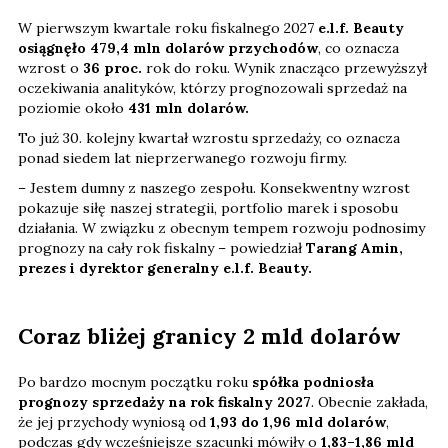
W pierwszym kwartale roku fiskalnego 2027
e.l.f. Beauty
osiągnęło 479,4 mln dolarów przychodów
, co oznacza
wzrost o
36 proc.
rok do roku. Wynik znacząco przewyższył
oczekiwania analityków, którzy prognozowali sprzedaż na
poziomie około
431 mln dolarów.
To już 30. kolejny kwartał wzrostu sprzedaży, co oznacza
ponad siedem lat nieprzerwanego rozwoju firmy.
– Jestem dumny z naszego zespołu. Konsekwentny wzrost
pokazuje siłę naszej strategii, portfolio marek i sposobu
działania. W związku z obecnym tempem rozwoju podnosimy
prognozy na cały rok fiskalny – powiedział
Tarang Amin,
prezes i dyrektor generalny e.l.f. Beauty.
Coraz bliżej granicy 2 mld dolarów
Po bardzo mocnym początku roku
spółka podniosła
prognozy sprzedaży na rok fiskalny 2027
. Obecnie zakłada,
że jej przychody wyniosą od
1,93 do 1,96 mld dolarów
,
podczas gdy wcześniejsze szacunki mówiły o
1,83–1,86 mld