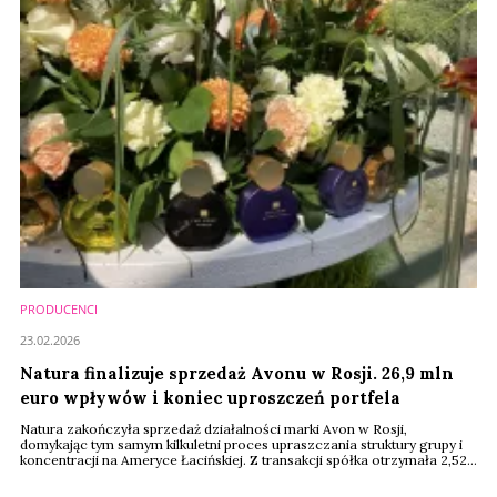
PRODUCENCI
23.02.2026
Natura finalizuje sprzedaż Avonu w Rosji. 26,9 mln
euro wpływów i koniec uproszczeń portfela
Natura zakończyła sprzedaż działalności marki Avon w Rosji,
domykając tym samym kilkuletni proces upraszczania struktury grupy i
koncentracji na Ameryce Łacińskiej. Z transakcji spółka otrzymała 2,52
mld rubli, co odpowiada około 26,9 mln euro. Środki wpłynęły na
rachunek 17 lutego 2026 r.