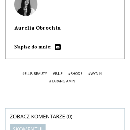
Aurelia Obrochta
Napisz do mnie:
#E.L.F. BEAUTY
#E.L.F
#RHODE
#WYNIKI
#TARANG AMIN
ZOBACZ KOMENTARZE (
0
)
SKOMENTUJ