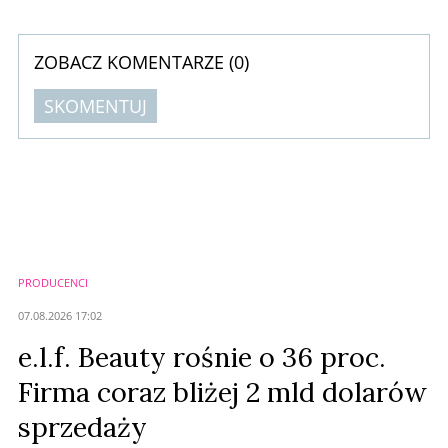
ZOBACZ KOMENTARZE (
0
)
SKOMENTUJ
Komentarze (
0
)
Nie znaleziono komentarzy
Zostaw swoje komentarze
Imię (Wymagane)
PRODUCENCI
Anuluj
07.08.2026 17:02
Prześlij komentarz
e.l.f. Beauty rośnie o 36 proc.
Firma coraz bliżej 2 mld dolarów
sprzedaży