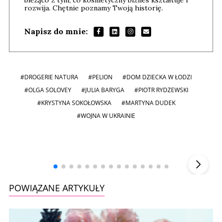
rozwija. Chętnie poznamy Twoją historię.
Napisz do mnie:
#DROGERIE NATURA
#PELION
#DOM DZIECKA W ŁODZI
#OLGA SOLOVEY
#JULIA BARYGA
#PIOTR RYDZEWSKI
#KRYSTYNA SOKOŁOWSKA
#MARTYNA DUDEK
#WOJNA W UKRAINIE
Andrzej i Marta Sterniccy
Marta i
▶
POWIĄZANE ARTYKUŁY