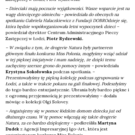
– Dzieciaki mają poczucie wyjątkowości. Wasze wsparcie jest na
wagę dziecięcego uśmiechu - powiedziała do obecnych na
spotkaniu Gabriela Halaczkiewicz z Fundacji DOBROdzieje się,
która będzie współorganizowała letni wypoczynek dzieci –
powiedział dyrektor Centrum Administracyjnego Pieczy
Zastępczej w Łodzi,
Piotr Rydzewski.
– W związku z tym, że drogerie Natura były partnerem
głównym finału konkursu Miss Polonia, mogłyśmy wziąć udział
w tej pięknej inicjatywie i mam nadzieję, że dzięki temu
zachęcimy szersze grono do pomocy innym –
powiedziała
Krystyna Sokołowska
podczas spotkania. –
Prezentowałyśmy tę piękną kolekcję podczas zgrupowania w
Łodzi, a także w trakcie pokazu na gali finałowej. Podeszłyśm
y
do tego bardzo entuzjastycznie. Ubrania były bardzo piękne i
z ogromną przyjemnością je prezentowałyśmy – dodała
mówiąc o kolekcji Olgi Solovey.
– Angażujemy się w pomoc łódzkim domom dziecka już od
dłuższego czasu. W tę pomoc włączają się także drogerie
Natura, za co bardzo dziękujemy –
podkreśliła
Martyna
Dudek
z Agencji Impresaryjnej Igo-Art., która jest
organizatorem konkursu Miss Polonia