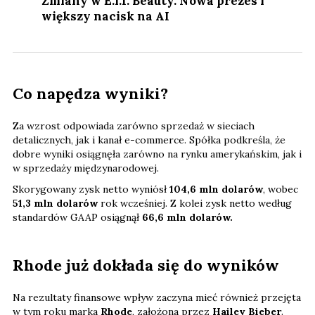
Zmiany w E.l.f. Beauty. Nowa prezes i
większy nacisk na AI
Co napędza wyniki?
Za wzrost odpowiada zarówno sprzedaż w sieciach
detalicznych, jak i kanał e-commerce. Spółka podkreśla, że
dobre wyniki osiągnęła zarówno na rynku amerykańskim, jak i
w sprzedaży międzynarodowej.
Skorygowany zysk netto wyniósł
104,6 mln dolarów
, wobec
51,3 mln dolarów
rok wcześniej. Z kolei zysk netto według
standardów GAAP osiągnął
66,6 mln dolarów.
Rhode już dokłada się do wyników
Na rezultaty finansowe wpływ zaczyna mieć również przejęta
w tym roku marka
Rhode
, założona przez
Hailey Bieber
.