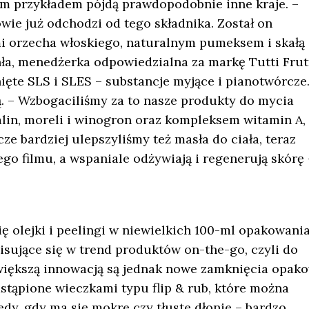
m przykładem pójdą prawdopodobnie inne kraje. –
wie już odchodzi od tego składnika. Został on
i orzecha włoskiego, naturalnym pumeksem i skałą
a, menedżerka odpowiedzialna za markę Tutti Frutt
ięte SLS i SLES – substancje myjące i pianotwórcze
wą. – Wzbogaciliśmy za to nasze produkty do mycia
in, moreli i winogron oraz kompleksem witamin A, 
cze bardziej ulepszyliśmy też masła do ciała, teraz
tego filmu, a wspaniale odżywiają i regenerują skórę 
ę olejki i peelingi w niewielkich 100-ml opakowani
isujące się w trend produktów on-the-go, czyli do
jwiększą innowacją są jednak nowe zamknięcia opak
zastąpione wieczkami typu flip & rub, które można
y, gdy ma się mokre czy tłuste dłonie – bardzo