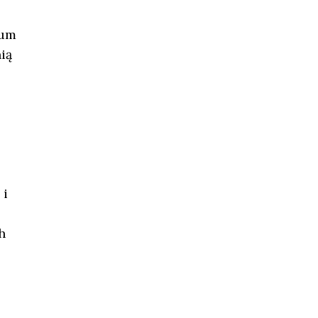
ium
ią
 i
h