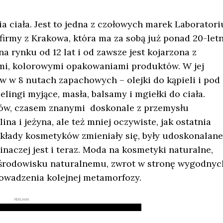
cia ciała. Jest to jedna z czołowych marek Laborator
irmy z Krakowa, która ma za sobą już ponad 20-letn
na rynku od 12 lat i od zawsze jest kojarzona z
mi, kolorowymi opakowaniami produktów. W jej
 w 8 nutach zapachowych – olejki do kąpieli i pod
elingi myjące, masła, balsamy i mgiełki do ciała.
ców, czasem znanymi doskonale z przemysłu
a i jeżyna, ale też mniej oczywiste, jak ostatnia
składy kosmetyków zmieniały się, były udoskonalane
czej jest i teraz. Moda na kosmetyki naturalne,
 środowisku naturalnemu, zwrot w stronę wygodnyc
owadzenia kolejnej metamorfozy.
REKLAMA