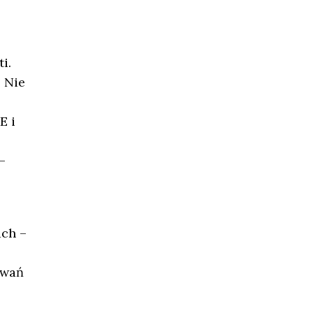
i.
. Nie
E i
–
ach –
owań