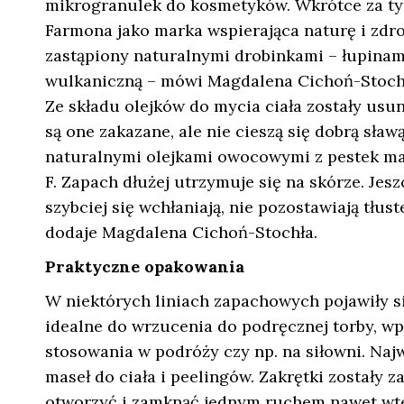
mikrogranulek do kosmetyków. Wkrótce za ty
Farmona jako marka wspierająca naturę i zdro
zastąpiony naturalnymi drobinkami – łupinam
wulkaniczną – mówi Magdalena Cichoń-Stochł
Ze składu olejków do mycia ciała zostały usun
są one zakazane, ale nie cieszą się dobrą sła
naturalnymi olejkami owocowymi z pestek mal
F. Zapach dłużej utrzymuje się na skórze. Jesz
szybciej się wchłaniają, nie pozostawiają tłus
dodaje Magdalena Cichoń-Stochła.
Praktyczne opakowania
W niektórych liniach zapachowych pojawiły si
idealne do wrzucenia do podręcznej torby, wp
stosowania w podróży czy np. na siłowni. Na
maseł do ciała i peelingów. Zakrętki zostały 
otworzyć i zamknąć jednym ruchem nawet wted