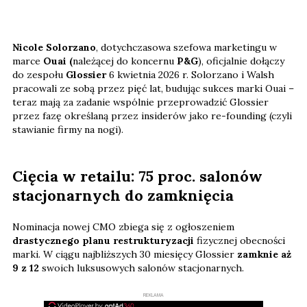
Nicole Solorzano
, dotychczasowa szefowa marketingu w
marce
Ouai (
należącej do koncernu
P&G
), oficjalnie dołączy
do zespołu
Glossier
6 kwietnia 2026 r. Solorzano i Walsh
pracowali ze sobą przez pięć lat, budując sukces marki Ouai –
teraz mają za zadanie wspólnie przeprowadzić Glossier
przez fazę określaną przez insiderów jako re-founding (czyli
stawianie firmy na nogi).
Cięcia w retailu: 75 proc. salonów
stacjonarnych do zamknięcia
Nominacja nowej CMO zbiega się z ogłoszeniem
drastycznego planu restrukturyzacji
fizycznej obecności
marki. W ciągu najbliższych 30 miesięcy Glossier
zamknie aż
9 z 12
swoich luksusowych salonów stacjonarnych.
REKLAMA