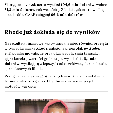
Skorygowany zysk netto wyniósł
104,6 mln dolarów
, wobec
51,3 mln dolarów
rok wcześniej. Z kolei zysk netto według
standardów GAAP osiągnął
66,6 mln dolarów.
Rhode już dokłada się do wyników
Na rezultaty finansowe wpływ zaczyna mieć również przejęta
w tym roku marka
Rhode
, założona przez
Hailey Bieber
.
e.l.f. poinformowało, że przy okazji rozliczania transakcji
ujęło korektę wartości godziwej w wysokości
16,1 mln
dolarów
, wynikającą z lepszych od oczekiwanych rezultatów
sprzedażowych Rhode.
Przejęcie jednej z najgłośniejszych marek beauty ostatnich
lat może okazać się dla e.l.f. jednym z najważniejszych
motorów wzrostu.