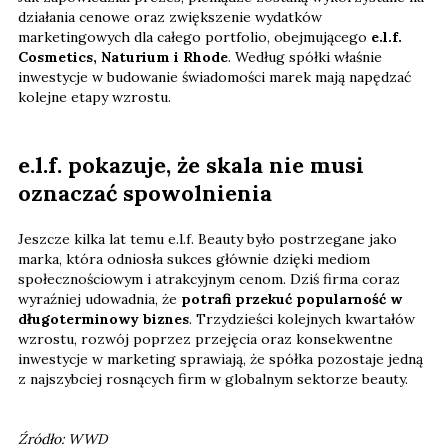
działania cenowe oraz zwiększenie wydatków
marketingowych dla całego portfolio, obejmującego
e.l.f.
Cosmetics, Naturium i Rhode
. Według spółki właśnie
inwestycje w budowanie świadomości marek mają napędzać
kolejne etapy wzrostu.
e.l.f. pokazuje, że skala nie musi
oznaczać spowolnienia
Jeszcze kilka lat temu e.l.f. Beauty było postrzegane jako
marka, która odniosła sukces głównie dzięki mediom
społecznościowym i atrakcyjnym cenom. Dziś firma coraz
wyraźniej udowadnia, że
potrafi przekuć popularność w
długoterminowy biznes
. Trzydzieści kolejnych kwartałów
wzrostu, rozwój poprzez przejęcia oraz konsekwentne
inwestycje w marketing sprawiają, że spółka pozostaje jedną
z najszybciej rosnących firm w globalnym sektorze beauty.
Źródło: WWD