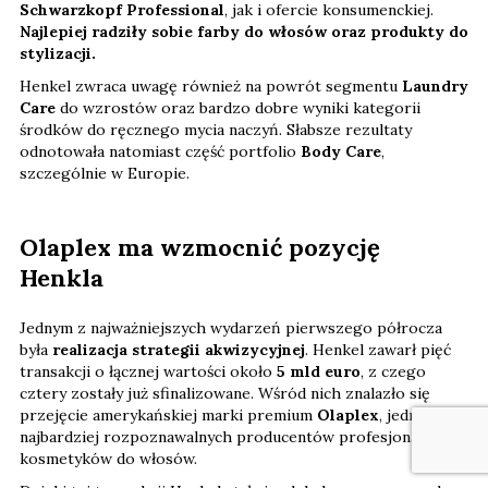
Schwarzkopf Professional
, jak i ofercie konsumenckiej.
Najlepiej radziły sobie farby do włosów oraz produkty do
stylizacji.
Henkel zwraca uwagę również na powrót segmentu
Laundry
Care
do wzrostów oraz bardzo dobre wyniki kategorii
środków do ręcznego mycia naczyń. Słabsze rezultaty
odnotowała natomiast część portfolio
Body Care
,
szczególnie w Europie.
Olaplex ma wzmocnić pozycję
Henkla
Jednym z najważniejszych wydarzeń pierwszego półrocza
była
realizacja strategii akwizycyjnej
. Henkel zawarł pięć
transakcji o łącznej wartości około
5 mld euro
, z czego
cztery zostały już sfinalizowane. Wśród nich znalazło się
przejęcie amerykańskiej marki premium
Olaplex
, jednego z
najbardziej rozpoznawalnych producentów profesjonalnych
kosmetyków do włosów.