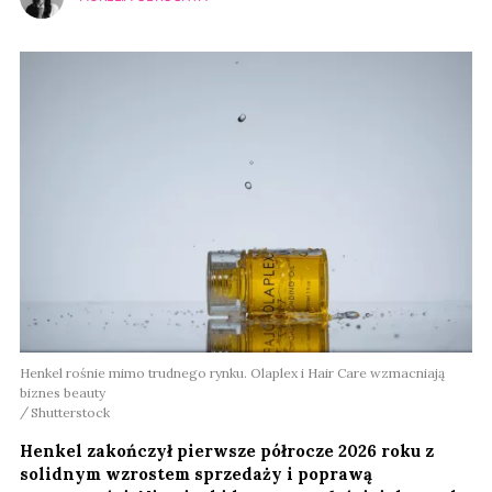
Henkel rośnie mimo trudnego rynku. Olaplex i Hair Care wzmacniają
biznes beauty
Shutterstock
Henkel zakończył pierwsze półrocze 2026 roku z
solidnym wzrostem sprzedaży i poprawą