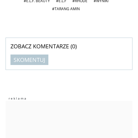
#E.L.F. BEAUTY
#E.L.F
#RHODE
#WYNIKI
#TARANG AMIN
ZOBACZ KOMENTARZE (
0
)
SKOMENTUJ
Komentarze (
0
)
Nie znaleziono komentarzy
Zostaw swoje komentarze
Imię (Wymagane)
Anuluj
Prześlij komentarz