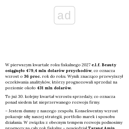
ad
W pierwszym kwartale roku fiskalnego 2027
e.l.f. Beauty
osiągnęło 479,4 mln dolarów przychodów
, co oznacza
wzrost o
36 proc.
rok do roku. Wynik znacząco przewyższył
oczekiwania analityków, którzy prognozowali sprzedaż na
poziomie około
431 mln dolarów.
To już 30. kolejny kwartał wzrostu sprzedaży, co oznacza
ponad siedem lat nieprzerwanego rozwoju firmy.
– Jestem dumny z naszego zespołu. Konsekwentny wzrost
pokazuje siłę naszej strategii, portfolio marek i sposobu
działania. W związku z obecnym tempem rozwoju podnosimy
prognozy na cały rok fiskalny – powiedział
Tarang Amin,