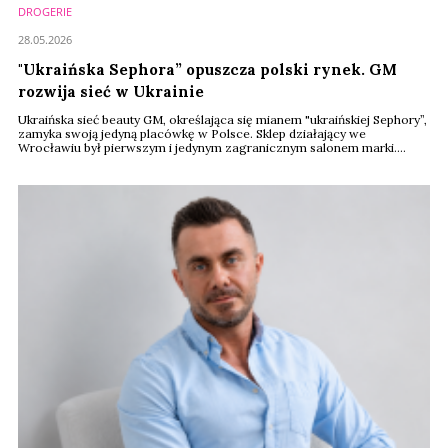
DROGERIE
28.05.2026
"Ukraińska Sephora” opuszcza polski rynek. GM
rozwija sieć w Ukrainie
Ukraińska sieć beauty GM, określająca się mianem "ukraińskiej Sephory”,
zamyka swoją jedyną placówkę w Polsce. Sklep działający we
Wrocławiu był pierwszym i jedynym zagranicznym salonem marki.
Firma deklaruje jednak dalszy rozwój na rodzimym rynku, gdzie posiada
już niemal 30 perfumerii i intensywnie rozwija sprzedaż online.