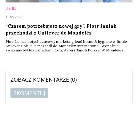
BIZNES
15.05.2026
“Czasem potrzebujesz nowej gry”. Piotr Janiak
przechodzi z Unilever do Mondelēz
Piotr Janiak, dotychczasowy marketing lead home & hygiene w firmie
Unilever Polska, przeszedł do Mondelēz International. Wcześniej
związany był też z markami Coty, Avon i Sanofi Polska. W Mondelēz
objął stanowisko menedżera ds. marketingu odpowiedzialnego za
markę rogalików 7Days.
ZOBACZ KOMENTARZE (
0
)
SKOMENTUJ
Komentarze (
0
)
Nie znaleziono komentarzy
Zostaw swoje komentarze
Imię (Wymagane)