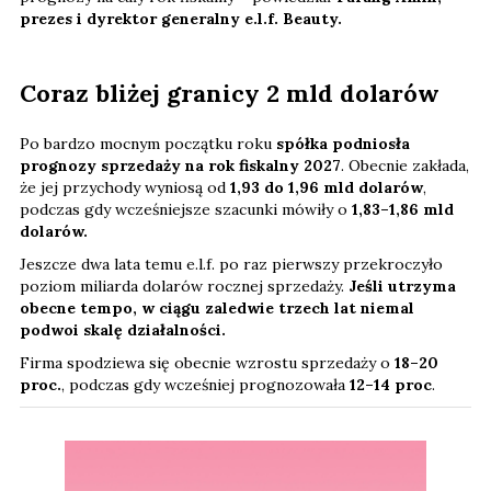
prezes i dyrektor generalny e.l.f. Beauty.
Coraz bliżej granicy 2 mld dolarów
Po bardzo mocnym początku roku
spółka podniosła
prognozy sprzedaży na rok fiskalny 2027
. Obecnie zakłada,
że jej przychody wyniosą od
1,93 do 1,96 mld dolarów
,
podczas gdy wcześniejsze szacunki mówiły o
1,83–1,86 mld
dolarów.
Jeszcze dwa lata temu e.l.f. po raz pierwszy przekroczyło
poziom miliarda dolarów rocznej sprzedaży.
Jeśli utrzyma
obecne tempo, w ciągu zaledwie trzech lat niemal
podwoi skalę działalności.
Firma spodziewa się obecnie wzrostu sprzedaży o
18–20
proc.
, podczas gdy wcześniej prognozowała
12–14 proc
.