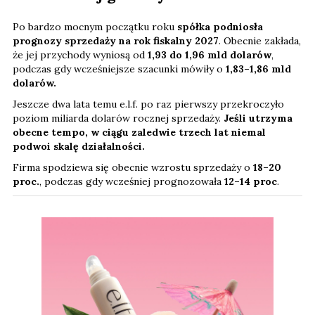
Po bardzo mocnym początku roku
spółka podniosła
prognozy sprzedaży na rok fiskalny 2027
. Obecnie zakłada,
że jej przychody wyniosą od
1,93 do 1,96 mld dolarów
,
podczas gdy wcześniejsze szacunki mówiły o
1,83–1,86 mld
dolarów.
Jeszcze dwa lata temu e.l.f. po raz pierwszy przekroczyło
poziom miliarda dolarów rocznej sprzedaży.
Jeśli utrzyma
obecne tempo, w ciągu zaledwie trzech lat niemal
podwoi skalę działalności.
Firma spodziewa się obecnie wzrostu sprzedaży o
18–20
proc.
, podczas gdy wcześniej prognozowała
12–14 proc
.