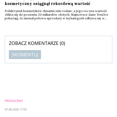
kosmetyczny osiągnął rekordową wartość
Polski rynek kosmetyków dynamicznie rośnie, a jego roczna wartość
zbliża się do poziomu 20 miliardów złotych. Najnowsze dane YouGov
pokazują, że niemal połowa sprzedaży w tej kategorii odbywa się w
promocji. Klienci coraz mocniej doceniają jakość i chętnie wybierają
droższe produkty markowe.
ZOBACZ KOMENTARZE (
0
)
SKOMENTUJ
Komentarze (
0
)
Nie znaleziono komentarzy
Zostaw swoje komentarze
Imię (Wymagane)
PRODUCENCI
Anuluj
07.08.2026 17:02
Prześlij komentarz