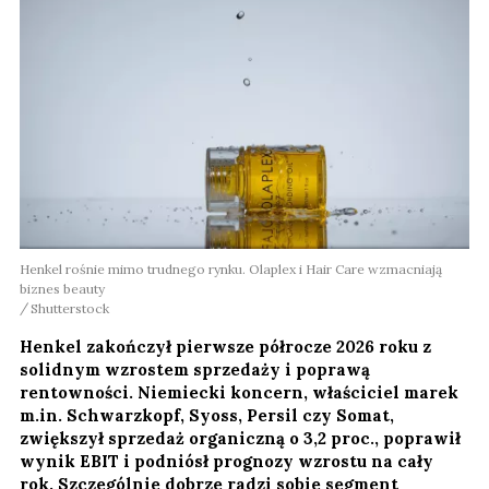
Henkel rośnie mimo trudnego rynku. Olaplex i Hair Care wzmacniają
biznes beauty
Shutterstock
Henkel zakończył pierwsze półrocze 2026 roku z
solidnym wzrostem sprzedaży i poprawą
rentowności. Niemiecki koncern, właściciel marek
m.in. Schwarzkopf, Syoss, Persil czy Somat,
zwiększył sprzedaż organiczną o 3,2 proc., poprawił
wynik EBIT i podniósł prognozy wzrostu na cały
rok. Szczególnie dobrze radzi sobie segment