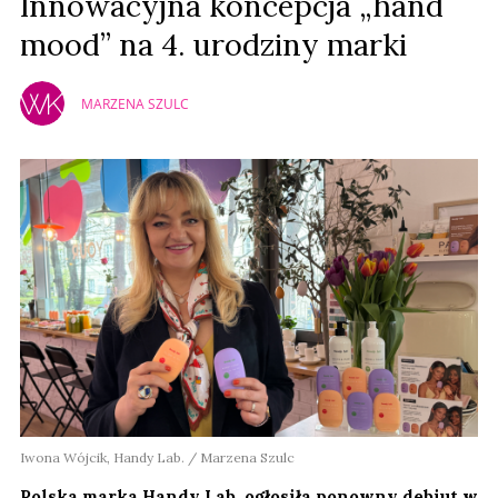
Innowacyjna koncepcja „hand
mood” na 4. urodziny marki
MARZENA SZULC
Iwona Wójcik, Handy Lab. / Marzena Szulc
Polska marka Handy Lab. ogłosiła ponowny debiut w