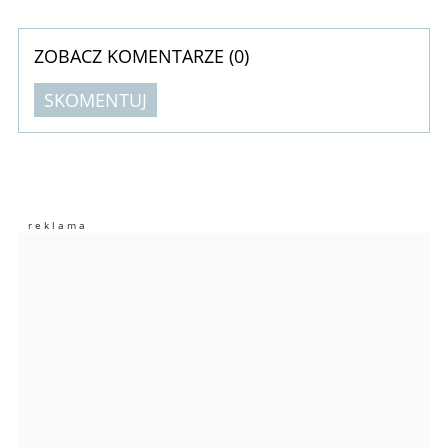
ZOBACZ KOMENTARZE (
0
)
SKOMENTUJ
Komentarze (
0
)
Nie znaleziono komentarzy
Zostaw swoje komentarze
Imię (Wymagane)
Anuluj
Prześlij komentarz