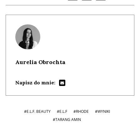
Aurelia Obrochta
Napisz do mnie:
#E.L.F. BEAUTY
#E.L.F
#RHODE
#WYNIKI
#TARANG AMIN