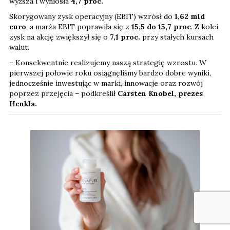
wyższa i wyniosła
4,7 proc.
Skorygowany zysk operacyjny (EBIT) wzrósł do
1,62 mld
euro
, a marża EBIT poprawiła się z
15,5 do 15,7 proc
. Z kolei
zysk na akcję zwiększył się o
7,1
proc.
przy stałych kursach
walut.
– Konsekwentnie realizujemy naszą strategię wzrostu. W
pierwszej połowie roku osiągnęliśmy bardzo dobre wyniki,
jednocześnie inwestując w marki, innowacje oraz rozwój
poprzez przejęcia – podkreślił
Carsten Knobel, prezes
Henkla.