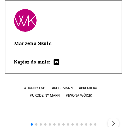
Marzena Szulc
Napisz do mnie:
#HANDY LAB.
#ROSSMANN
#PREMIERA
#URODZINY MARKI
#IWONA WÓJCIK
Andrzej i Marta Sterniccy
Marta i
▶