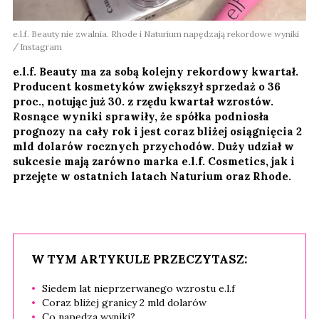
e.l.f. Beauty nie zwalnia. Rhode i Naturium napędzają rekordowe wyniki
Instagram
e.l.f. Beauty ma za sobą kolejny rekordowy kwartał.
Producent kosmetyków zwiększył sprzedaż o 36
proc., notując już 30. z rzędu kwartał wzrostów.
Rosnące wyniki sprawiły, że spółka podniosła
prognozy na cały rok i jest coraz bliżej osiągnięcia 2
mld dolarów rocznych przychodów. Duży udział w
sukcesie mają zarówno marka e.l.f. Cosmetics, jak i
przejęte w ostatnich latach Naturium oraz Rhode.
W TYM ARTYKULE PRZECZYTASZ:
Siedem lat nieprzerwanego wzrostu e.l.f
Coraz bliżej granicy 2 mld dolarów
Co napędza wyniki?