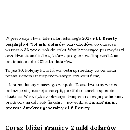
W pierwszym kwartale roku fiskalnego 2027
e.l.f. Beauty
osiągnęło 479,4 mln dolarów przychodów
, co oznacza
wzrost o
36 proc.
rok do roku. Wynik znacząco przewyższył
oczekiwania analityków, którzy prognozowali sprzedaż na
poziomie około
431 mln dolarów.
To już 30. kolejny kwartał wzrostu sprzedaży, co oznacza
ponad siedem lat nieprzerwanego rozwoju firmy.
– Jestem dumny z naszego zespołu. Konsekwentny wzrost
pokazuje siłę naszej strategii, portfolio marek i sposobu
działania. W związku z obecnym tempem rozwoju podnosimy
prognozy na cały rok fiskalny – powiedział
Tarang Amin,
prezes i dyrektor generalny e.l.f. Beauty.
Coraz bliżej granicy 2 mld dolarów