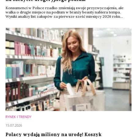
Konsumenci w Polsce rzadko zmieniają swoje przyzwyczajenia, ale
walka o drugie miejsce na podium w branży beauty nabiera tempa.
Wyniki analizy list zakupów za pierwsze sześć miesięcy 2026 roku
pokazują, że choć liderzy zachowali pozycje, ich konkurenci wrzucili
wyższy bieg. Na rynku drogerii najciekawsza rywalizacja toczy się
obecnie za plecami lidera.
RYNEK I TRENDY
15.07.2026
Polacy wydają miliony na urodę! Koszyk