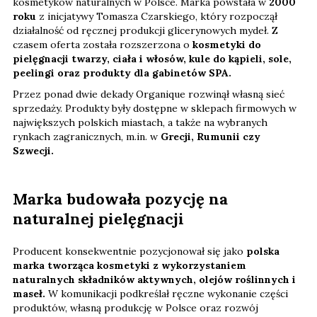
kosmetyków naturalnych w Polsce. Marka powstała w
2000
roku
z inicjatywy Tomasza Czarskiego, który rozpoczął
działalność od ręcznej produkcji glicerynowych mydeł. Z
czasem oferta została rozszerzona o
kosmetyki do
pielęgnacji twarzy, ciała i włosów, kule do kąpieli, sole,
peelingi oraz produkty dla gabinetów SPA.
Przez ponad dwie dekady Organique rozwinął własną sieć
sprzedaży. Produkty były dostępne w sklepach firmowych w
największych polskich miastach, a także na wybranych
rynkach zagranicznych, m.in. w
Grecji, Rumunii czy
Szwecji.
Marka budowała pozycję na
naturalnej pielęgnacji
Producent konsekwentnie pozycjonował się jako
polska
marka tworząca kosmetyki z wykorzystaniem
naturalnych składników aktywnych, olejów roślinnych i
maseł.
W komunikacji podkreślał ręczne wykonanie części
produktów, własną produkcję w Polsce oraz rozwój