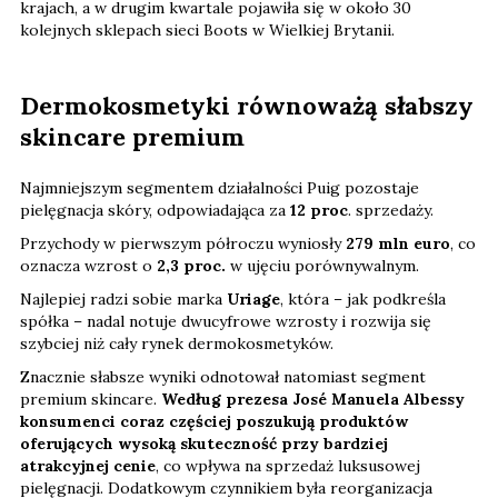
krajach, a w drugim kwartale pojawiła się w około 30
kolejnych sklepach sieci Boots w Wielkiej Brytanii.
Dermokosmetyki równoważą słabszy
skincare premium
Najmniejszym segmentem działalności Puig pozostaje
pielęgnacja skóry, odpowiadająca za
12 proc
. sprzedaży.
Przychody w pierwszym półroczu wyniosły
279 mln euro
, co
oznacza wzrost o
2,3 proc.
w ujęciu porównywalnym.
Najlepiej radzi sobie marka
Uriage
, która – jak podkreśla
spółka – nadal notuje dwucyfrowe wzrosty i rozwija się
szybciej niż cały rynek dermokosmetyków.
Znacznie słabsze wyniki odnotował natomiast segment
premium skincare.
Według prezesa José Manuela Albessy
konsumenci coraz częściej poszukują produktów
oferujących wysoką skuteczność przy bardziej
atrakcyjnej cenie
, co wpływa na sprzedaż luksusowej
pielęgnacji. Dodatkowym czynnikiem była reorganizacja