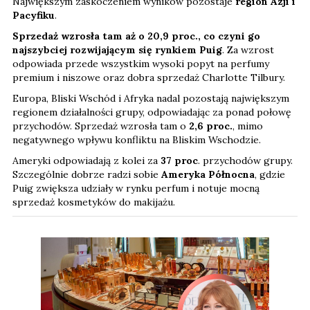
Największym zaskoczeniem wyników pozostaje
region Azji i
Pacyfiku
.
Sprzedaż wzrosła tam aż o 20,9 proc., co czyni go
najszybciej rozwijającym się rynkiem Puig
. Za wzrost
odpowiada przede wszystkim wysoki popyt na perfumy
premium i niszowe oraz dobra sprzedaż Charlotte Tilbury.
Europa, Bliski Wschód i Afryka nadal pozostają największym
regionem działalności grupy, odpowiadając za ponad połowę
przychodów. Sprzedaż wzrosła tam o
2,6 proc.
, mimo
negatywnego wpływu konfliktu na Bliskim Wschodzie.
Ameryki odpowiadają z kolei za
37 proc
. przychodów grupy.
Szczególnie dobrze radzi sobie
Ameryka Północna
, gdzie
Puig zwiększa udziały w rynku perfum i notuje mocną
sprzedaż kosmetyków do makijażu.