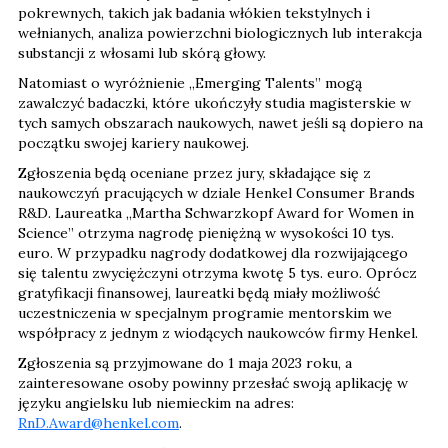
pokrewnych, takich jak badania włókien tekstylnych i
wełnianych, analiza powierzchni biologicznych lub interakcja
substancji z włosami lub skórą głowy.
Natomiast o wyróżnienie „Emerging Talents” mogą
zawalczyć badaczki, które ukończyły studia magisterskie w
tych samych obszarach naukowych, nawet jeśli są dopiero na
początku swojej kariery naukowej.
Zgłoszenia będą oceniane przez jury, składające się z
naukowczyń pracujących w dziale Henkel Consumer Brands
R&D. Laureatka „Martha Schwarzkopf Award for Women in
Science” otrzyma nagrodę pieniężną w wysokości 10 tys.
euro. W przypadku nagrody dodatkowej dla rozwijającego
się talentu zwyciężczyni otrzyma kwotę 5 tys. euro. Oprócz
gratyfikacji finansowej, laureatki będą miały możliwość
uczestniczenia w specjalnym programie mentorskim we
współpracy z jednym z wiodących naukowców firmy Henkel.
Zgłoszenia są przyjmowane do 1 maja 2023 roku, a
zainteresowane osoby powinny przesłać swoją aplikację w
języku angielsku lub niemieckim na adres:
RnD.Award@henkel.com
.