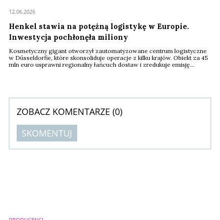
12.06.2026
Henkel stawia na potężną logistykę w Europie.
Inwestycja pochłonęła miliony
Kosmetyczny gigant otworzył zautomatyzowane centrum logistyczne
w Düsseldorfie, które skonsoliduje operacje z kilku krajów. Obiekt za 45
mln euro usprawni regionalny łańcuch dostaw i zredukuje emisję
dwutlenku węgla. Nowy hub obsłuży rynki Europy Zachodniej i
Środkowej, odpowiadając na aktualne presje logistyczne.
ZOBACZ KOMENTARZE (
0
)
SKOMENTUJ
Komentarze (
0
)
Nie znaleziono komentarzy
Zostaw swoje komentarze
Imię (Wymagane)
PRODUCENCI