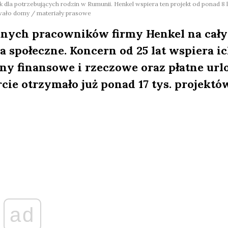
a potrzebujących rodzin w Rumunii. Henkel wspiera ten projekt od ponad 8 l
wało domy / materiały prasowe
anych pracowników firmy Henkel na cał
a społeczne. Koncern od 25 lat wspiera i
zny finansowe i rzeczowe oraz płatne url
rcie otrzymało już ponad 17 tys. projektó
ad