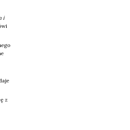
 i
ówi
nego
ne
aje
ę z