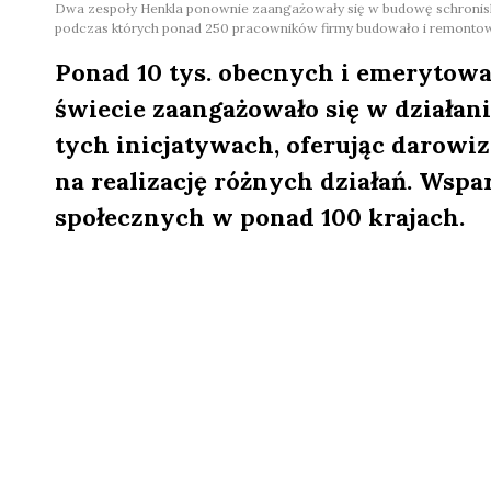
Dwa zespoły Henkla ponownie zaangażowały się w budowę schronisk dl
podczas których ponad 250 pracowników firmy budowało i remonto
Ponad 10 tys. obecnych i emerytow
świecie zaangażowało się w działani
tych inicjatywach, oferując darowi
na realizację różnych działań. Wspa
społecznych w ponad 100 krajach.