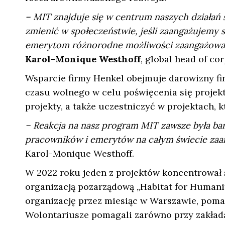
– MIT znajduje się w centrum naszych działań
zmienić w społeczeństwie, jeśli zaangażujemy 
emerytom różnorodne możliwości zaangażowan
Karol-Monique Westhoff
, global head of co
Wsparcie firmy Henkel obejmuje darowizny fi
czasu wolnego w celu poświęcenia się proje
projekty, a także uczestniczyć w projektach, k
– Reakcja na nasz program MIT zawsze była bar
pracowników i emerytów na całym świecie zaan
Karol-Monique Westhoff.
W 2022 roku jeden z projektów koncentrował s
organizacją pozarządową „Habitat for Humani
organizację przez miesiąc w Warszawie, pom
Wolontariusze pomagali zarówno przy zakłada