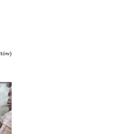
ytów)