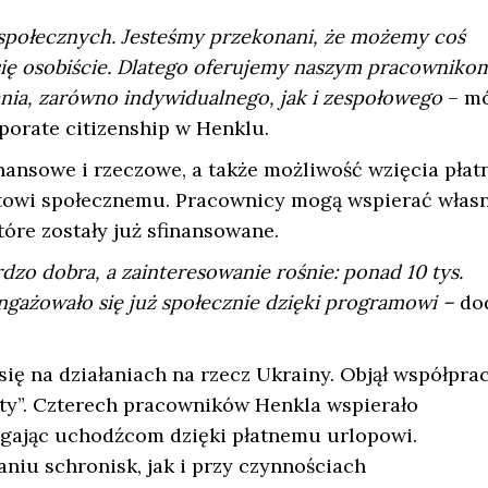
 społecznych. Jesteśmy przekonani, że możemy coś
się osobiście. Dlatego oferujemy naszym pracownikom
ia, zarówno indywidualnego, jak i zespołowego
– m
rporate citizenship w Henklu.
nansowe i rzeczowe, a także możliwość wzięcia płat
ktowi społecznemu. Pracownicy mogą wspierać włas
tóre zostały już sfinansowane.
dzo dobra, a zainteresowanie rośnie: ponad 10 tys.
gażowało się już społecznie dzięki programowi –
dod
ię na działaniach na rzecz Ukrainy. Objął współprac
ty”. Czterech pracowników Henkla wspierało
agając uchodźcom dzięki płatnemu urlopowi.
niu schronisk, jak i przy czynnościach