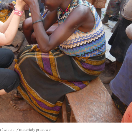
m świecie
materiały prasowe