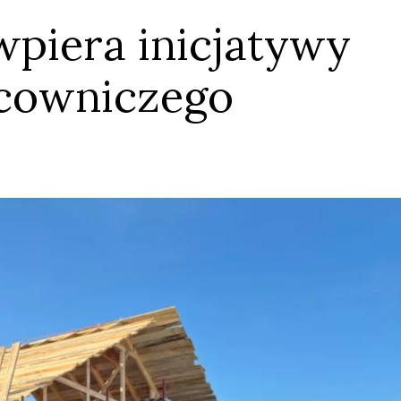
wpiera inicjatywy
acowniczego