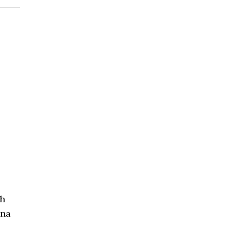
ch
 na