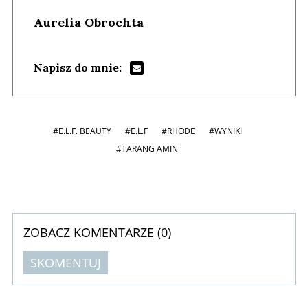
Aurelia Obrochta
Napisz do mnie:
#E.L.F. BEAUTY
#E.L.F
#RHODE
#WYNIKI
#TARANG AMIN
ZOBACZ KOMENTARZE (
0
)
SKOMENTUJ
Komentarze (
0
)