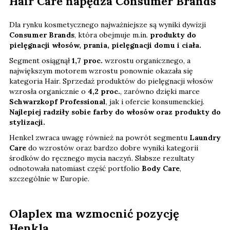
Hair Care napędza Consumer Brands
Dla rynku kosmetycznego najważniejsze są wyniki dywizji
Consumer Brands
, która obejmuje m.in.
produkty do
pielęgnacji włosów, prania, pielęgnacji domu i ciała.
Segment osiągnął
1,7 proc.
wzrostu organicznego, a
największym motorem wzrostu ponownie okazała się
kategoria Hair. Sprzedaż produktów do pielęgnacji włosów
wzrosła organicznie o
4,2 proc.
, zarówno dzięki marce
Schwarzkopf Professional
, jak i ofercie konsumenckiej.
Najlepiej radziły sobie farby do włosów oraz produkty do
stylizacji.
Henkel zwraca uwagę również na powrót segmentu
Laundry
Care
do wzrostów oraz bardzo dobre wyniki kategorii
środków do ręcznego mycia naczyń. Słabsze rezultaty
odnotowała natomiast część portfolio
Body Care
,
szczególnie w Europie.
Olaplex ma wzmocnić pozycję
Henkla