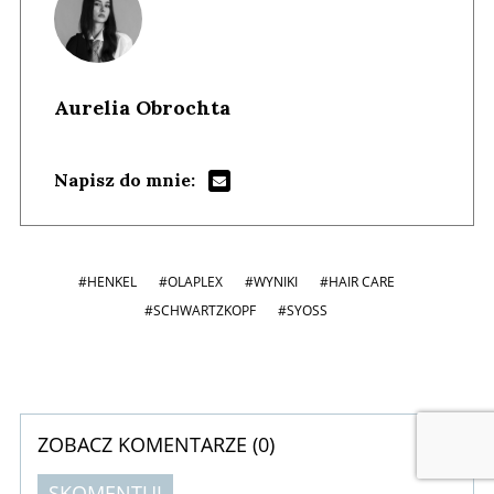
Aurelia Obrochta
Napisz do mnie:
#HENKEL
#OLAPLEX
#WYNIKI
#HAIR CARE
#SCHWARTZKOPF
#SYOSS
ZOBACZ KOMENTARZE (
0
)
SKOMENTUJ