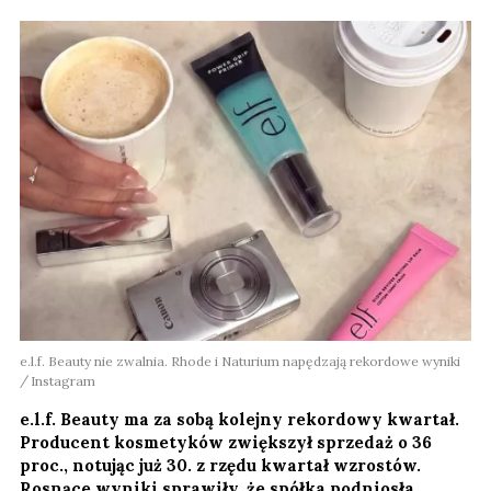
e.l.f. Beauty nie zwalnia. Rhode i Naturium napędzają rekordowe wyniki
Instagram
e.l.f. Beauty ma za sobą kolejny rekordowy kwartał.
Producent kosmetyków zwiększył sprzedaż o 36
proc., notując już 30. z rzędu kwartał wzrostów.
Rosnące wyniki sprawiły, że spółka podniosła