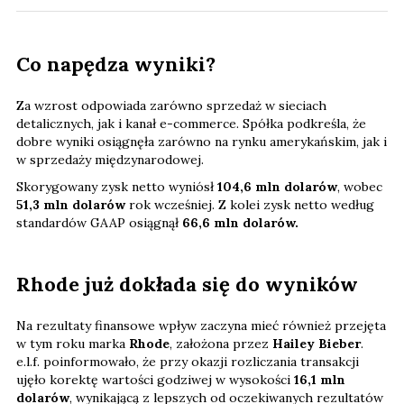
Co napędza wyniki?
Za wzrost odpowiada zarówno sprzedaż w sieciach
detalicznych, jak i kanał e-commerce. Spółka podkreśla, że
dobre wyniki osiągnęła zarówno na rynku amerykańskim, jak i
w sprzedaży międzynarodowej.
Skorygowany zysk netto wyniósł
104,6 mln dolarów
, wobec
51,3 mln dolarów
rok wcześniej. Z kolei zysk netto według
standardów GAAP osiągnął
66,6 mln dolarów.
Rhode już dokłada się do wyników
Na rezultaty finansowe wpływ zaczyna mieć również przejęta
w tym roku marka
Rhode
, założona przez
Hailey Bieber
.
e.l.f. poinformowało, że przy okazji rozliczania transakcji
ujęło korektę wartości godziwej w wysokości
16,1 mln
dolarów
, wynikającą z lepszych od oczekiwanych rezultatów