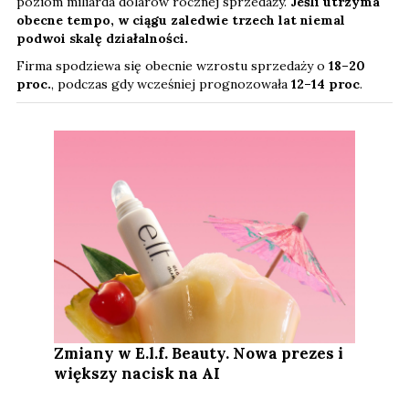
poziom miliarda dolarów rocznej sprzedaży.
Jeśli utrzyma
obecne tempo, w ciągu zaledwie trzech lat niemal
podwoi skalę działalności.
Firma spodziewa się obecnie wzrostu sprzedaży o
18–20
proc.
, podczas gdy wcześniej prognozowała
12–14 proc
.
Zmiany w E.l.f. Beauty. Nowa prezes i
większy nacisk na AI