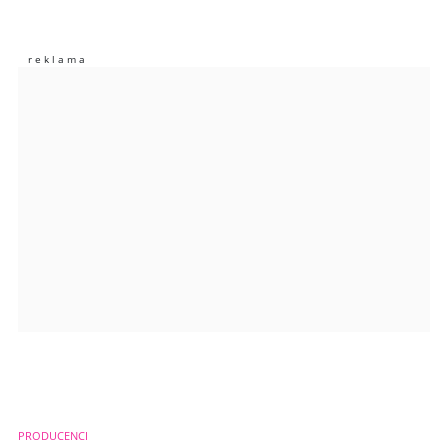
Nie znaleziono komentarzy
Zostaw swoje komentarze
Imię (Wymagane)
Anuluj
Prześlij komentarz
PRODUCENCI