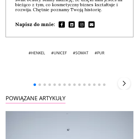
bieżąco z tym, co kosmetyczny biznes kształtuje i
rozwija. Chętnie poznamy Twoją historię.
Napisz do mnie:
#HENKEL
#UNICEF
#SOMAT
#PUR
Andrzej i Marta Sterniccy
Marta i
▶
POWIĄZANE ARTYKUŁY