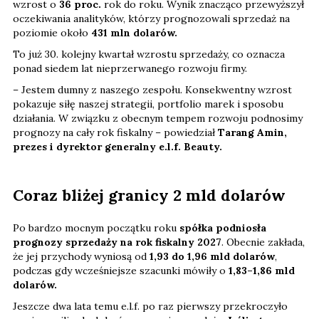
wzrost o
36 proc.
rok do roku. Wynik znacząco przewyższył
oczekiwania analityków, którzy prognozowali sprzedaż na
poziomie około
431 mln dolarów.
To już 30. kolejny kwartał wzrostu sprzedaży, co oznacza
ponad siedem lat nieprzerwanego rozwoju firmy.
– Jestem dumny z naszego zespołu. Konsekwentny wzrost
pokazuje siłę naszej strategii, portfolio marek i sposobu
działania. W związku z obecnym tempem rozwoju podnosimy
prognozy na cały rok fiskalny – powiedział
Tarang Amin,
prezes i dyrektor generalny e.l.f. Beauty.
Coraz bliżej granicy 2 mld dolarów
Po bardzo mocnym początku roku
spółka podniosła
prognozy sprzedaży na rok fiskalny 2027
. Obecnie zakłada,
że jej przychody wyniosą od
1,93 do 1,96 mld dolarów
,
podczas gdy wcześniejsze szacunki mówiły o
1,83–1,86 mld
dolarów.
Jeszcze dwa lata temu e.l.f. po raz pierwszy przekroczyło