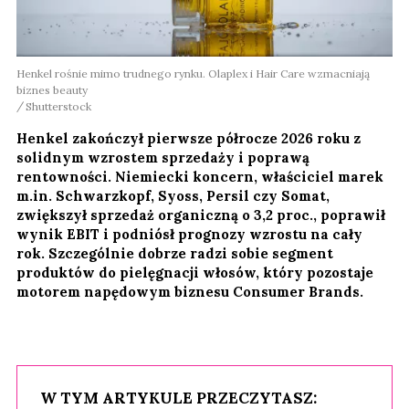
Henkel rośnie mimo trudnego rynku. Olaplex i Hair Care wzmacniają
biznes beauty
Shutterstock
Henkel zakończył pierwsze półrocze 2026 roku z
solidnym wzrostem sprzedaży i poprawą
rentowności. Niemiecki koncern, właściciel marek
m.in. Schwarzkopf, Syoss, Persil czy Somat,
zwiększył sprzedaż organiczną o 3,2 proc., poprawił
wynik EBIT i podniósł prognozy wzrostu na cały
rok. Szczególnie dobrze radzi sobie segment
produktów do pielęgnacji włosów, który pozostaje
motorem napędowym biznesu Consumer Brands.
W TYM ARTYKULE PRZECZYTASZ: