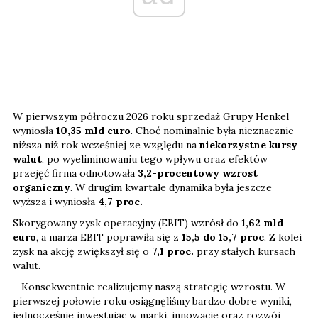
W pierwszym półroczu 2026 roku sprzedaż Grupy Henkel
wyniosła
10,35 mld euro
. Choć nominalnie była nieznacznie
niższa niż rok wcześniej ze względu na
niekorzystne kursy
walut
, po wyeliminowaniu tego wpływu oraz efektów
przejęć firma odnotowała
3,2-procentowy wzrost
organiczny
. W drugim kwartale dynamika była jeszcze
wyższa i wyniosła
4,7 proc.
Skorygowany zysk operacyjny (EBIT) wzrósł do
1,62 mld
euro
, a marża EBIT poprawiła się z
15,5 do 15,7 proc
. Z kolei
zysk na akcję zwiększył się o
7,1
proc.
przy stałych kursach
walut.
– Konsekwentnie realizujemy naszą strategię wzrostu. W
pierwszej połowie roku osiągnęliśmy bardzo dobre wyniki,
jednocześnie inwestując w marki, innowacje oraz rozwój