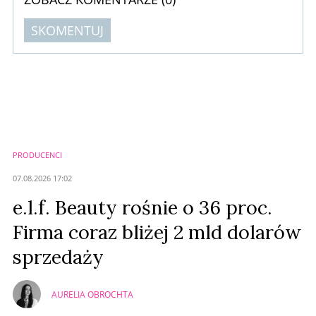
SKOMENTUJ
Komentarze (
0
)
Nie znaleziono komentarzy
Zostaw swoje komentarze
Imię (Wymagane)
PRODUCENCI
Anuluj
07.08.2026 17:02
Prześlij komentarz
e.l.f. Beauty rośnie o 36 proc.
Firma coraz bliżej 2 mld dolarów
sprzedaży
AURELIA OBROCHTA