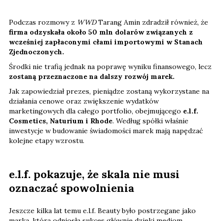
Podczas rozmowy z
WWD
Tarang Amin zdradził również, że
firma odzyskała około 50 mln dolarów związanych z
wcześniej zapłaconymi cłami importowymi w Stanach
Zjednoczonych.
Środki nie trafią jednak na poprawę wyniku finansowego, lecz
zostaną przeznaczone na dalszy rozwój marek.
Jak zapowiedział prezes, pieniądze zostaną wykorzystane na
działania cenowe oraz zwiększenie wydatków
marketingowych dla całego portfolio, obejmującego
e.l.f.
Cosmetics, Naturium i Rhode
. Według spółki właśnie
inwestycje w budowanie świadomości marek mają napędzać
kolejne etapy wzrostu.
e.l.f. pokazuje, że skala nie musi
oznaczać spowolnienia
Jeszcze kilka lat temu e.l.f. Beauty było postrzegane jako
marka, która odniosła sukces głównie dzięki mediom