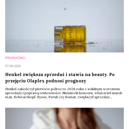
PRODUCENCI
07.08.2026
Henkel zwiększa sprzedaż i stawia na beauty. Po
przejęciu Olaplex podnosi prognozy
Henkel zakończył pierwsze półrocze 2026 roku z solidnym wzrostem
sprzedaży i poprawą rentowności. Niemiecki koncern, właściciel marek
m.in. Schwarzkopf, Syoss, Persil czy Somat, zwiększył sprzedaż
organiczną o 3,2 proc., poprawił wynik EBIT i podniósł prognozy
wzrostu na cały rok. Szczególnie dobrze radzi sobie segment
produktów do pielęgnacji włosów, który pozostaje motorem
napędowym biznesu Consumer Brands.