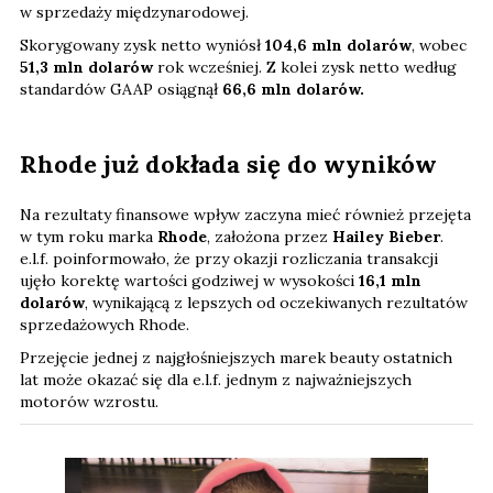
w sprzedaży międzynarodowej.
Skorygowany zysk netto wyniósł
104,6 mln dolarów
, wobec
51,3 mln dolarów
rok wcześniej. Z kolei zysk netto według
standardów GAAP osiągnął
66,6 mln dolarów.
Rhode już dokłada się do wyników
Na rezultaty finansowe wpływ zaczyna mieć również przejęta
w tym roku marka
Rhode
, założona przez
Hailey Bieber
.
e.l.f. poinformowało, że przy okazji rozliczania transakcji
ujęło korektę wartości godziwej w wysokości
16,1 mln
dolarów
, wynikającą z lepszych od oczekiwanych rezultatów
sprzedażowych Rhode.
Przejęcie jednej z najgłośniejszych marek beauty ostatnich
lat może okazać się dla e.l.f. jednym z najważniejszych
motorów wzrostu.