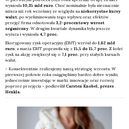
wyniosła
10,35 mld euro
. Choć nominalnie była nieznacznie
niższa niż rok wcześniej ze względu na
niekorzystne kursy
walut
, po wyeliminowaniu tego wpływu oraz efektów
przejęć firma odnotowała
3,2-procentowy wzrost
organiczny
. W drugim kwartale dynamika była jeszcze
wyższa i wyniosła
4,7 proc.
Skorygowany zysk operacyjny (EBIT) wzrósł do
1,62 mld
euro
, a marża EBIT poprawiła się z
15,5 do 15,7 proc
. Z kolei
zysk na akcję zwiększył się o
7,1
proc.
przy stałych kursach
walut.
– Konsekwentnie realizujemy naszą strategię wzrostu. W
pierwszej połowie roku osiągnęliśmy bardzo dobre wyniki,
jednocześnie inwestując w marki, innowacje oraz rozwój
poprzez przejęcia – podkreślił
Carsten Knobel, prezes
Henkla.