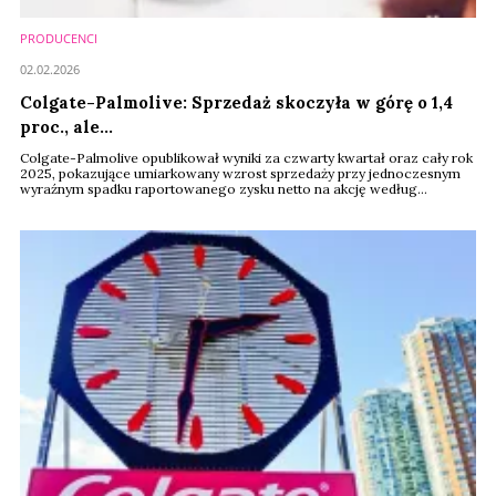
PRODUCENCI
02.02.2026
Colgate-Palmolive: Sprzedaż skoczyła w górę o 1,4
proc., ale...
Colgate-Palmolive opublikował wyniki za czwarty kwartał oraz cały rok
2025, pokazujące umiarkowany wzrost sprzedaży przy jednoczesnym
wyraźnym spadku raportowanego zysku netto na akcję według
standardu GAAP. Na poziomie rocznym przychody netto wzrosły o 1,4
proc. do 20,382 mld dolarów, a sprzedaż organiczna zwiększyła się w
identycznym tempie. Jednocześnie zysk GAAP EPS obniżył się o 25
proc. do 2,63 dolara, głównie wskutek ...