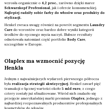
wzrosła organicznie o
4,2 proc.
, zarówno dzięki marce
Schwarzkopf Professional
, jak i ofercie konsumenckiej.
Najlepiej radziły sobie farby do włosów oraz produkty do
stylizacji.
Henkel zwraca uwagę również na powrót segmentu
Laundry
Care
do wzrostów oraz bardzo dobre wyniki kategorii
środków do ręcznego mycia naczyń. Słabsze rezultaty
odnotowała natomiast część portfolio
Body Care
,
szczególnie w Europie.
Olaplex ma wzmocnić pozycję
Henkla
Jednym z najważniejszych wydarzeń pierwszego półrocza
była
realizacja strategii akwizycyjnej
. Henkel zawarł pięć
transakcji o łącznej wartości około
5 mld euro
, z czego
cztery zostały już sfinalizowane. Wśród nich znalazło się
przejęcie amerykańskiej marki premium
Olaplex
, jednego z
najbardziej rozpoznawalnych producentów profesjonalnych
kosmetyków do włosów.