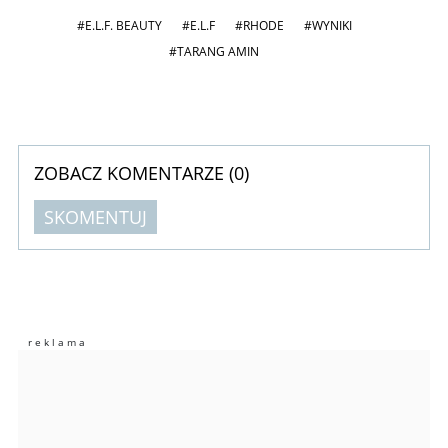
#E.L.F. BEAUTY
#E.L.F
#RHODE
#WYNIKI
#TARANG AMIN
ZOBACZ KOMENTARZE (
0
)
SKOMENTUJ
Komentarze (
0
)
Nie znaleziono komentarzy
Zostaw swoje komentarze
Imię (Wymagane)
Anuluj