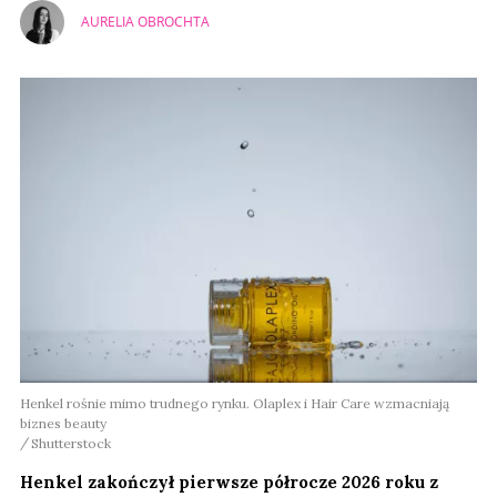
AURELIA OBROCHTA
Henkel rośnie mimo trudnego rynku. Olaplex i Hair Care wzmacniają
biznes beauty
Shutterstock
Henkel zakończył pierwsze półrocze 2026 roku z