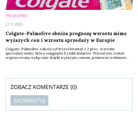
PRODUCENCI
27.11.2025
Colgate-Palmolive obniża prognozę wzrostu mimo
wyższych cen i wzrostu sprzedaży w Europie
Colgate-Palmolive zakończył trzeci kwartał z 2 proc. wzrostu
sprzedaży netto, która osiągnęła 5,1 mld dolarów. Wzrost ten został
wypracowany wyłącznie dzięki wyższym cenom, ponieważ wolumen
sprzedaży spadł o 1,5 proc. Jednocześnie firma skorygowała w dół
swoją prognozę rocznego wzrostu organicznego, co jest sygnałem
ostrożniejszego podejścia do niepewnych warunków rynkowych.
ZOBACZ KOMENTARZE (
0
)
SKOMENTUJ
Komentarze (
0
)
Nie znaleziono komentarzy
Zostaw swoje komentarze