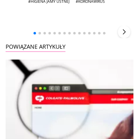
#HIGIENA JAMY USTNEJ
#KORONAWIRUS
Andrzej i Marta Sterniccy
Marta i
▶
POWIĄZANE ARTYKUŁY