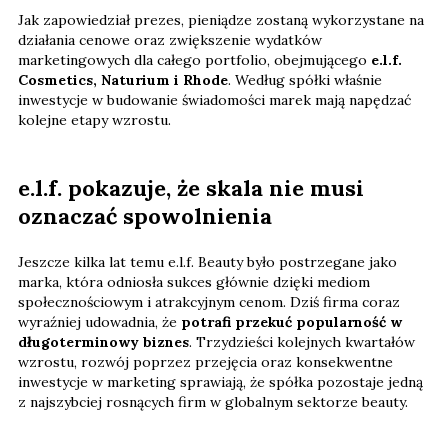
Jak zapowiedział prezes, pieniądze zostaną wykorzystane na
działania cenowe oraz zwiększenie wydatków
marketingowych dla całego portfolio, obejmującego
e.l.f.
Cosmetics, Naturium i Rhode
. Według spółki właśnie
inwestycje w budowanie świadomości marek mają napędzać
kolejne etapy wzrostu.
e.l.f. pokazuje, że skala nie musi
oznaczać spowolnienia
Jeszcze kilka lat temu e.l.f. Beauty było postrzegane jako
marka, która odniosła sukces głównie dzięki mediom
społecznościowym i atrakcyjnym cenom. Dziś firma coraz
wyraźniej udowadnia, że
potrafi przekuć popularność w
długoterminowy biznes
. Trzydzieści kolejnych kwartałów
wzrostu, rozwój poprzez przejęcia oraz konsekwentne
inwestycje w marketing sprawiają, że spółka pozostaje jedną
z najszybciej rosnących firm w globalnym sektorze beauty.