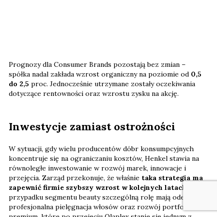
Prognozy dla Consumer Brands pozostają bez zmian –
spółka nadal zakłada wzrost organiczny na poziomie od
0,5
do 2,5
proc. Jednocześnie utrzymane zostały oczekiwania
dotyczące rentowności oraz wzrostu zysku na akcję.
Inwestycje zamiast ostrożności
W sytuacji, gdy wielu producentów dóbr konsumpcyjnych
koncentruje się na ograniczaniu kosztów, Henkel stawia na
równoległe inwestowanie w rozwój marek, innowacje i
przejęcia. Zarząd przekonuje, że właśnie
taka strategia ma
zapewnić firmie szybszy wzrost w kolejnych latach
. W
przypadku segmentu beauty szczególną rolę mają odegrać
profesjonalna pielęgnacja włosów oraz rozwój portfolio
premium, które po przejęciu Olaplex stanie się jednym z