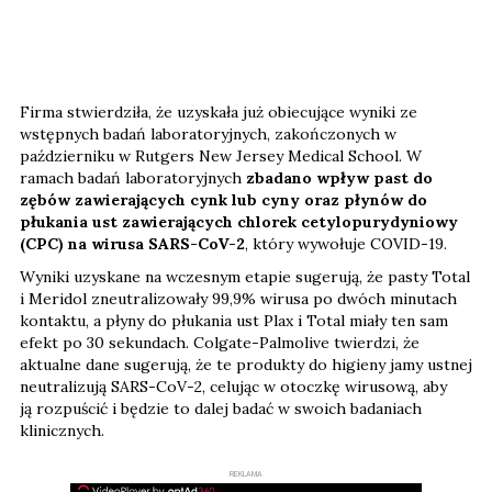
Firma stwierdziła, że ​​uzyskała już obiecujące wyniki ze
wstępnych badań laboratoryjnych, zakończonych w
październiku w Rutgers New Jersey Medical School. W
ramach badań laboratoryjnych
zbadano wpływ past do
zębów zawierających cynk lub cyny oraz płynów do
płukania ust zawierających chlorek cetylopurydyniowy
(CPC) na wirusa SARS-CoV-2
, który wywołuje COVID-19.
Wyniki uzyskane na wczesnym etapie sugerują, że pasty Total
i Meridol zneutralizowały 99,9% wirusa po dwóch minutach
kontaktu, a płyny do płukania ust Plax i Total miały ten sam
efekt po 30 sekundach. Colgate-Palmolive twierdzi, że
aktualne dane sugerują, że te produkty do higieny jamy ustnej
neutralizują SARS-CoV-2, celując w otoczkę wirusową, aby
ją rozpuścić i będzie to dalej badać w swoich badaniach
klinicznych.
REKLAMA