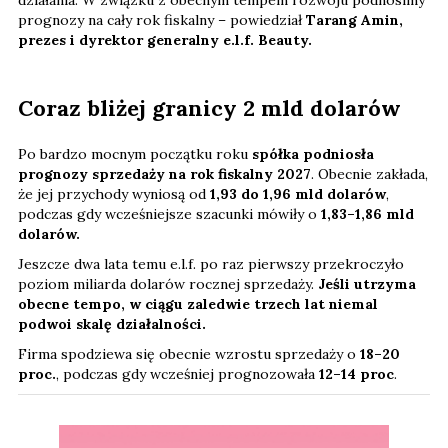
działania. W związku z obecnym tempem rozwoju podnosimy
prognozy na cały rok fiskalny – powiedział
Tarang Amin,
prezes i dyrektor generalny e.l.f. Beauty.
Coraz bliżej granicy 2 mld dolarów
Po bardzo mocnym początku roku
spółka podniosła
prognozy sprzedaży na rok fiskalny 2027
. Obecnie zakłada,
że jej przychody wyniosą od
1,93 do 1,96 mld dolarów
,
podczas gdy wcześniejsze szacunki mówiły o
1,83–1,86 mld
dolarów.
Jeszcze dwa lata temu e.l.f. po raz pierwszy przekroczyło
poziom miliarda dolarów rocznej sprzedaży.
Jeśli utrzyma
obecne tempo, w ciągu zaledwie trzech lat niemal
podwoi skalę działalności.
Firma spodziewa się obecnie wzrostu sprzedaży o
18–20
proc.
, podczas gdy wcześniej prognozowała
12–14 proc
.