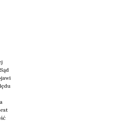
j
 Sąd
ojawi
ględu
a
jest
ość