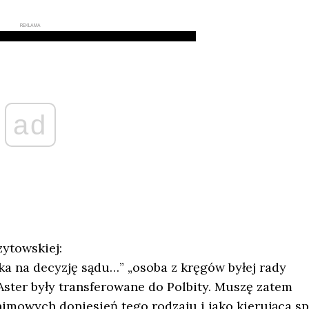
REKLAMA
ad
zytowskiej:
a na decyzję sądu…” „osoba z kręgów byłej rady
Aster były transferowane do Polbity. Muszę zatem
imowych doniesień tego rodzaju i jako kierująca sp