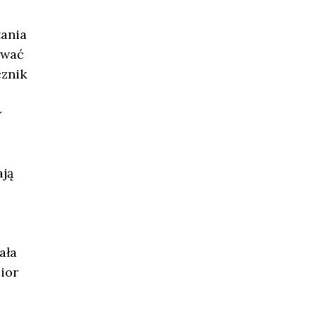
tania
ować
cznik
w
ają
ała
ior