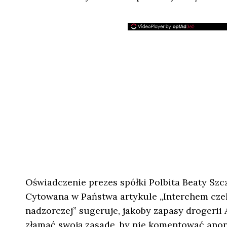
Oświadczenie prezes spółki Polbita Beaty Szc
Cytowana w Państwa artykule „Interchem czek
nadzorczej” sugeruje, jakoby zapasy drogerii 
złamać swoją zasadę, by nie komentować anon