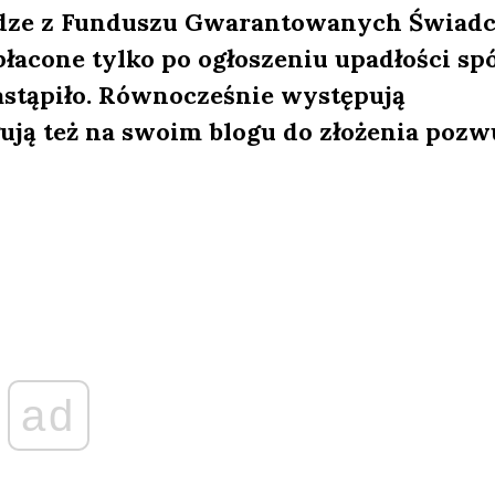
eniądze z Funduszu Gwarantowanych Świad
łacone tylko po ogłoszeniu upadłości sp
nastąpiło. Równocześnie występują
ują też na swoim blogu do złożenia pozw
ad