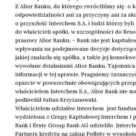
Z Alior Banku, do którego zwróciliśmy się o 
odpowiedzialności ani za przyczyny ani za skut
o przyszłość Interchem S.A. i ludzi którzy byl
do właścicieli spółki, w szczególności do Res
prasowy Alior Banku. – Bank nie jest kapitało
wpływania na podejmowane decyzje dotyczące
jakiej znalazła się spółka, a także jej konsek
wywołane działaniami Alior Banku. Tajemnic
informacji w tej sprawie. Pragniemy zaznaczyć
oparcie w powszechnie obowiązujących przep
właścicielem Interchem S.A., Alior Bank nie ma
podkreślił Julian Krzyżanowski.
Właścicielem udziałów Interchem jest fundusz
wydzielona z Grupy Kapitałowej Interchem i p
Bank i Erste Group Bank AG udzieliło Inter
Partners kredytu na zakup Polbity w wysokośc