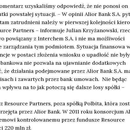
komentarz uzyskaliśmy odpowiedź, że nie ponosi on
ki powstałej sytuacji. – W opinii Alior Bank S.A. py
i tam zatrudnieni należy w pierwszej kolejności kier
ource Partners – informuje Julian Krzyżanowski, rze
wo powiązany z Interchem S.A. i nie ma możliwości
 zarządzania tym podmiotem. Sytuacja finansowa 
wencje w postaci złożenia wniosku o upadłość nie były
a bankowa nie pozwala na ujawnianie dodatkowych
, że działania podejmowane przez Alior Bank S.A. m
isach i zawartych przez bank umowach. Nie będąc
 wpływu na to jak potoczą się dalsze losy spółki –
 Resource Partners, poza spółką Polbita, która zost
rzejęta przez Alior Bank. W 2011 roku konsorcjum Al
chemowi kontrolowanemu przez fundusze Resource
i 220 mln zł.