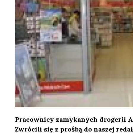
Pracownicy zamykanych drogerii Ast
Zwrócili się z prośbą do naszej reda