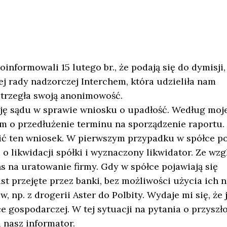
nformowali 15 lutego br., że podają się do dymisji,
j rady nadzorczej Interchem, która udzieliła nam
astrzegła swoją anonimowość.
zję sądu w sprawie wniosku o upadłość. Według moje
m o przedłużenie terminu na sporządzenie raportu.
cić ten wniosek. W pierwszym przypadku w spółce p
 o likwidacji spółki i wyznaczony likwidator. Ze wz
s na uratowanie firmy. Gdy w spółce pojawiają się
st przejęte przez banki, bez możliwości użycia ich n
, np. z drogerii Aster do Polbity. Wydaje mi się, że 
e gospodarczej. W tej sytuacji na pytania o przyszł
 nasz informator.