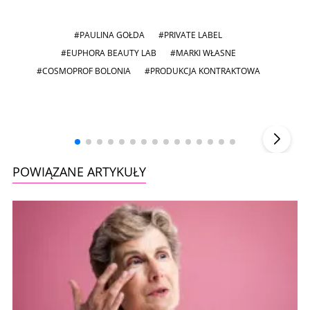
#PAULINA GOŁDA
#PRIVATE LABEL
#EUPHORA BEAUTY LAB
#MARKI WŁASNE
#COSMOPROF BOLONIA
#PRODUKCJA KONTRAKTOWA
Andrzej i Marta Sterniccy
Marta i
▶
POWIĄZANE ARTYKUŁY