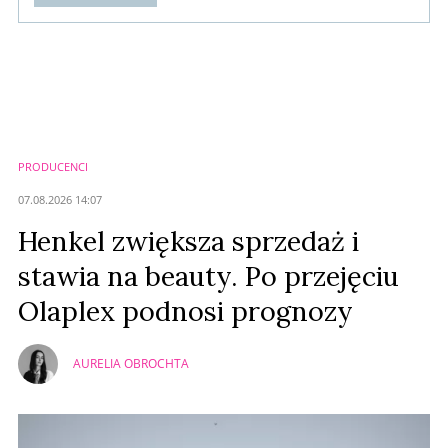
Komentarze (
0
)
Nie znaleziono komentarzy
Zostaw swoje komentarze
Imię (Wymagane)
PRODUCENCI
Anuluj
07.08.2026 14:07
Prześlij komentarz
Henkel zwiększa sprzedaż i
stawia na beauty. Po przejęciu
Olaplex podnosi prognozy
AURELIA OBROCHTA