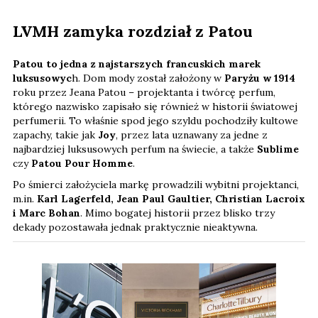
LVMH zamyka rozdział z Patou
Patou to jedna z najstarszych francuskich marek
luksusowyc
h. Dom mody został założony w
Paryżu w 1914
roku przez Jeana Patou – projektanta i twórcę perfum,
którego nazwisko zapisało się również w historii światowej
perfumerii. To właśnie spod jego szyldu pochodziły kultowe
zapachy, takie jak
Joy
, przez lata uznawany za jedne z
najbardziej luksusowych perfum na świecie, a także
Sublime
czy
Patou Pour Homme
.
Po śmierci założyciela markę prowadzili wybitni projektanci,
m.in.
Karl Lagerfeld, Jean Paul Gaultier, Christian Lacroix
i Marc Bohan
. Mimo bogatej historii przez blisko trzy
dekady pozostawała jednak praktycznie nieaktywna.