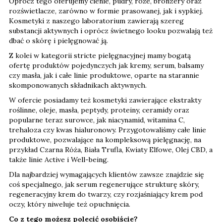
Oprócz tego oferujemy cienie, pudry, róże, bronzery oraz
rozświetlacze, zarówno w formie prasowanej, jak i sypkiej.
Kosmetyki z naszego laboratorium zawierają szereg
substancji aktywnych i oprócz świetnego looku pozwalają też
dbać o skórę i pielęgnować ją.
Z kolei w kategorii stricte pielęgnacyjnej mamy bogatą
ofertę produktów pojedynczych jak kremy, serum, balsamy
czy masła, jak i całe linie produktowe, oparte na starannie
skomponowanych składnikach aktywnych.
W ofercie posiadamy też kosmetyki zawierające ekstrakty
roślinne, oleje, masła, peptydy, proteiny, ceramidy oraz
popularne teraz surowce, jak niacynamid, witamina C,
trehaloza czy kwas hialuronowy. Przygotowaliśmy całe linie
produktowe, pozwalające na kompleksową pielęgnację, na
przykład Czarna Róża, Biała Trufla, Kwiaty Elfowe, Olej CBD, a
także linie Active i Well-being.
Dla najbardziej wymagających klientów zawsze znajdzie się
coś specjalnego, jak serum regenerujące strukturę skóry,
regeneracyjny krem do twarzy, czy rozjaśniający krem pod
oczy, który niweluje też opuchnięcia.
Co z tego możesz polecić osobiście?