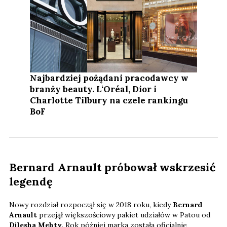
Najbardziej pożądani pracodawcy w
branży beauty. L‘Oréal, Dior i
Charlotte Tilbury na czele rankingu
BoF
Bernard Arnault próbował wskrzesić
legendę
Nowy rozdział rozpoczął się w 2018 roku, kiedy
Bernard
Arnault
przejął większościowy pakiet udziałów w Patou od
Dilesha Mehty
. Rok później marka została oficjalnie