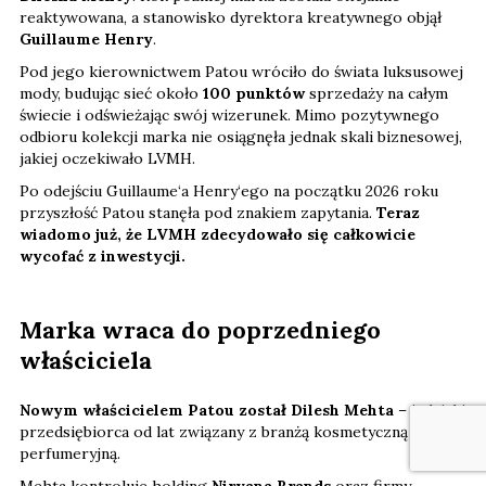
reaktywowana, a stanowisko dyrektora kreatywnego objął
Guillaume Henry
.
Pod jego kierownictwem Patou wróciło do świata luksusowej
mody, budując sieć około
100 punktów
sprzedaży na całym
świecie i odświeżając swój wizerunek. Mimo pozytywnego
odbioru kolekcji marka nie osiągnęła jednak skali biznesowej,
jakiej oczekiwało LVMH.
Po odejściu Guillaume‘a Henry‘ego na początku 2026 roku
przyszłość Patou stanęła pod znakiem zapytania.
Teraz
wiadomo już, że LVMH zdecydowało się całkowicie
wycofać z inwestycji.
Marka wraca do poprzedniego
właściciela
Nowym właścicielem Patou został Dilesh Mehta
– indyjski
przedsiębiorca od lat związany z branżą kosmetyczną i
perfumeryjną.
Mehta kontroluje holding
Nirvana Brands
oraz firmy