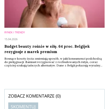
RYNEK I TRENDY
15.04.2026
Budget beauty rośnie w siłę. 64 proc. Belgijek
rezygnuje z marek premium
Rosnące koszty życia zmieniają sposób, w jaki konsumenci podchodzą
do pielęgnacji. Zamiast rezygnować z rozbudowanych rutyn, coraz
częściej szukają tańszych alternatyw. Dane z Belgii pokazują wyraźny
trend: marki własne przestają być "drugim wyborem”, a zaczynają
konkurować z brandami premium nie tylko ceną, ale także jakością.
ZOBACZ KOMENTARZE (
0
)
SKOMENTUJ