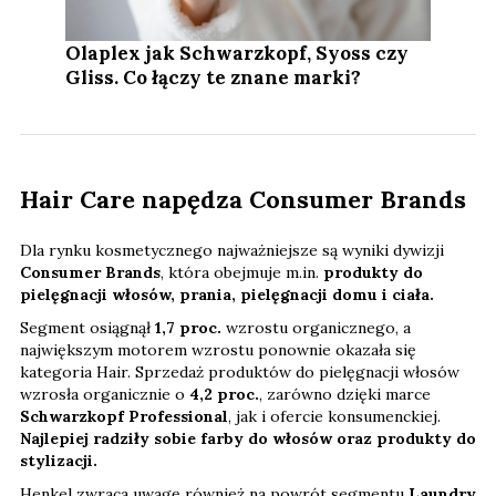
Olaplex jak Schwarzkopf, Syoss czy
Gliss. Co łączy te znane marki?
Hair Care napędza Consumer Brands
Dla rynku kosmetycznego najważniejsze są wyniki dywizji
Consumer Brands
, która obejmuje m.in.
produkty do
pielęgnacji włosów, prania, pielęgnacji domu i ciała.
Segment osiągnął
1,7 proc.
wzrostu organicznego, a
największym motorem wzrostu ponownie okazała się
kategoria Hair. Sprzedaż produktów do pielęgnacji włosów
wzrosła organicznie o
4,2 proc.
, zarówno dzięki marce
Schwarzkopf Professional
, jak i ofercie konsumenckiej.
Najlepiej radziły sobie farby do włosów oraz produkty do
stylizacji.
Henkel zwraca uwagę również na powrót segmentu
Laundry