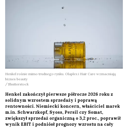
Henkel rośnie mimo trudnego rynku. Olaplex i Hair Care wzmacniają
biznes beauty
Shutterstock
Henkel zakończył pierwsze półrocze 2026 roku z
solidnym wzrostem sprzedaży i poprawą
rentowności. Niemiecki koncern, właściciel marek
m.in. Schwarzkopf, Syoss, Persil czy Somat,
zwiększył sprzedaż organiczną o 3,2 proc., poprawił
wynik EBIT i podniósł prognozy wzrostu na cały