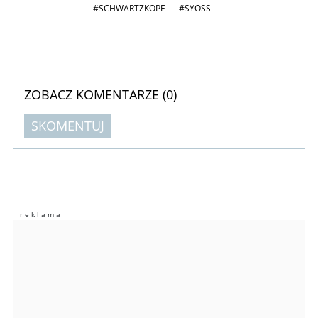
#SCHWARTZKOPF
#SYOSS
ZOBACZ KOMENTARZE (
0
)
SKOMENTUJ
Komentarze (
0
)
Nie znaleziono komentarzy
Zostaw swoje komentarze
Imię (Wymagane)
Anuluj
Prześlij komentarz