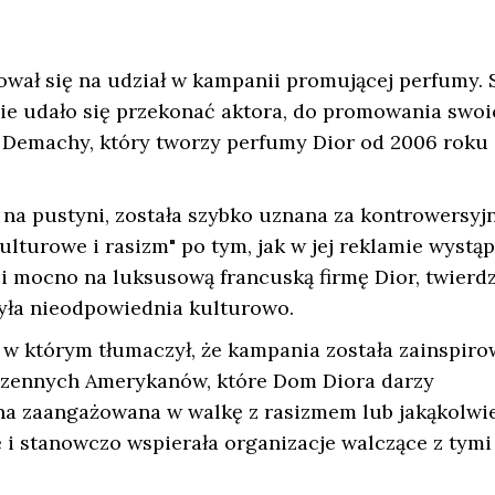
wał się na udział w kampanii promującej perfumy. 
 nie udało się przekonać aktora, do promowania swoi
 Demachy, który tworzy perfumy Dior od 2006 roku
 na pustyni, została szybko uznana za kontrowersyjn
lturowe i rasizm" po tym, jak w jej reklamie wystąp
mocno na luksusową francuską firmę Dior, twierdz
yła nieodpowiednia kulturowo.
w którym tłumaczył, że kampania została zainspir
rdzennych Amerykanów, które Dom Diora darzy
na zaangażowana w walkę z rasizmem lub jakąkolwi
 i stanowczo wspierała organizacje walczące z tymi