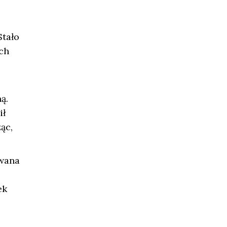
Stało
ch
ą.
ił
ąc,
owana
ek