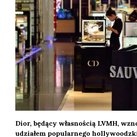
Dior, będący własnością LVMH, wzn
udziałem popularnego hollywoodzki