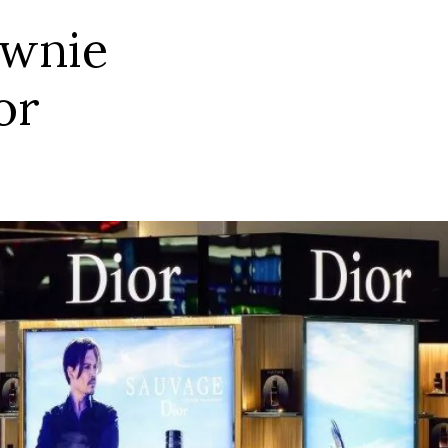
ownie
or