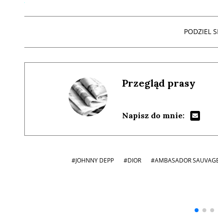
PODZIEL SI
Przegląd prasy
Napisz do mnie:
#JOHNNY DEPP
#DIOR
#AMBASADOR SAUVAG
Andrzej i Marta
Marta i Andrzej
Sterniccy
Sterniccy
▶
▶