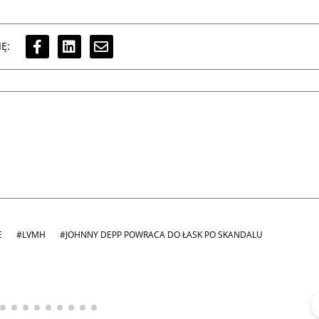
Ę:
E
#LVMH
#JOHNNY DEPP POWRACA DO ŁASK PO SKANDALU
Michał Stężalski
FineDiningWeek
▶
▶