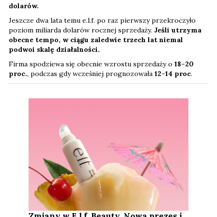
dolarów.
Jeszcze dwa lata temu e.l.f. po raz pierwszy przekroczyło
poziom miliarda dolarów rocznej sprzedaży.
Jeśli utrzyma
obecne tempo, w ciągu zaledwie trzech lat niemal
podwoi skalę działalności.
Firma spodziewa się obecnie wzrostu sprzedaży o
18–20
proc.
, podczas gdy wcześniej prognozowała
12–14 proc
.
Zmiany w E.l.f. Beauty. Nowa prezes i