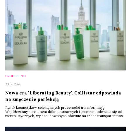
PRODUCENCI
23.06.2026
Nowa era "Liberating Beauty". Collistar odpowiada
na zmęczenie perfekcją
Rynek kosmetyków selektywnych przechodzi transformację.
Współczesny konsument dóbr luksusowych i premium odwraca się od
nierealistycznych, wyidealizowanych obietnic na rzecz transparentności
i tzw. smart-agingu. To właśnie w ten silny trend makroekonomiczny
celuje obecnie włoska marka Collistar, należąca do Bolton Group,