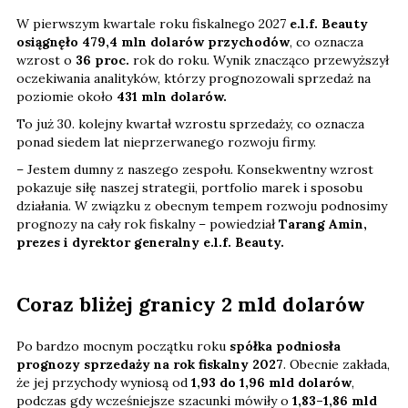
W pierwszym kwartale roku fiskalnego 2027
e.l.f. Beauty
osiągnęło 479,4 mln dolarów przychodów
, co oznacza
wzrost o
36 proc.
rok do roku. Wynik znacząco przewyższył
oczekiwania analityków, którzy prognozowali sprzedaż na
poziomie około
431 mln dolarów.
To już 30. kolejny kwartał wzrostu sprzedaży, co oznacza
ponad siedem lat nieprzerwanego rozwoju firmy.
– Jestem dumny z naszego zespołu. Konsekwentny wzrost
pokazuje siłę naszej strategii, portfolio marek i sposobu
działania. W związku z obecnym tempem rozwoju podnosimy
prognozy na cały rok fiskalny – powiedział
Tarang Amin,
prezes i dyrektor generalny e.l.f. Beauty.
Coraz bliżej granicy 2 mld dolarów
Po bardzo mocnym początku roku
spółka podniosła
prognozy sprzedaży na rok fiskalny 2027
. Obecnie zakłada,
że jej przychody wyniosą od
1,93 do 1,96 mld dolarów
,
podczas gdy wcześniejsze szacunki mówiły o
1,83–1,86 mld