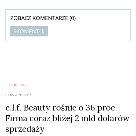
gdzie szukać nowych marż – od dynamicznego segmentu męskiego po
rosnącą w siłę grupę „silversów” i ...
ZOBACZ KOMENTARZE (
0
)
SKOMENTUJ
Komentarze (
0
)
Nie znaleziono komentarzy
Zostaw swoje komentarze
Imię (Wymagane)
PRODUCENCI
Anuluj
07.08.2026 17:02
Prześlij komentarz
e.l.f. Beauty rośnie o 36 proc.
Firma coraz bliżej 2 mld dolarów
sprzedaży