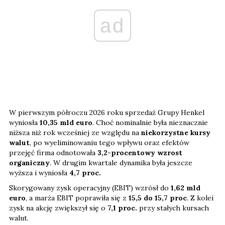
ad
W pierwszym półroczu 2026 roku sprzedaż Grupy Henkel
wyniosła
10,35 mld euro
. Choć nominalnie była nieznacznie
niższa niż rok wcześniej ze względu na
niekorzystne kursy
walut
, po wyeliminowaniu tego wpływu oraz efektów
przejęć firma odnotowała
3,2-procentowy wzrost
organiczny
. W drugim kwartale dynamika była jeszcze
wyższa i wyniosła
4,7 proc.
Skorygowany zysk operacyjny (EBIT) wzrósł do
1,62 mld
euro
, a marża EBIT poprawiła się z
15,5 do 15,7 proc
. Z kolei
zysk na akcję zwiększył się o
7,1
proc.
przy stałych kursach
walut.