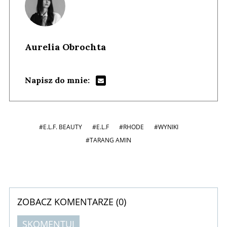
Aurelia Obrochta
Napisz do mnie:
#E.L.F. BEAUTY
#E.L.F
#RHODE
#WYNIKI
#TARANG AMIN
ZOBACZ KOMENTARZE (
0
)
SKOMENTUJ