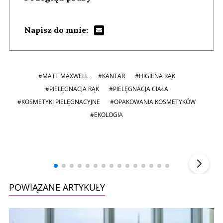
Napisz do mnie:
#MATT MAXWELL
#KANTAR
#HIGIENA RĄK
#PIELĘGNACJA RĄK
#PIELĘGNACJA CIAŁA
#KOSMETYKI PIELĘGNACYJNE
#OPAKOWANIA KOSMETYKÓW
#EKOLOGIA
Andrzej i Marta Sterniccy
Marta i
▶
POWIĄZANE ARTYKUŁY