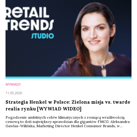
WYWIADY
11.05.2026
Strategia Henkel w Polsce: Zielona misja vs. twarde
realia rynku [WYWIAD WIDEO]
Pogodzenie ambitnych celów klimatycznych z rosnącą wrażliwością
cenową to dziś największy sprawdzian dla gigantów FMCG. Aleksandra
Gawlas-Wilińska, Marketing Director Henkel Consumer Brands, w
rozmowie podczas warszawskiego kongresu Retail Trends 2026,
analizuje „ekologiczny paradoks” polskich konsumentów i wskazuje,