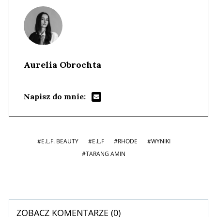
Aurelia Obrochta
Napisz do mnie:
#E.L.F. BEAUTY
#E.L.F
#RHODE
#WYNIKI
#TARANG AMIN
ZOBACZ KOMENTARZE (
0
)