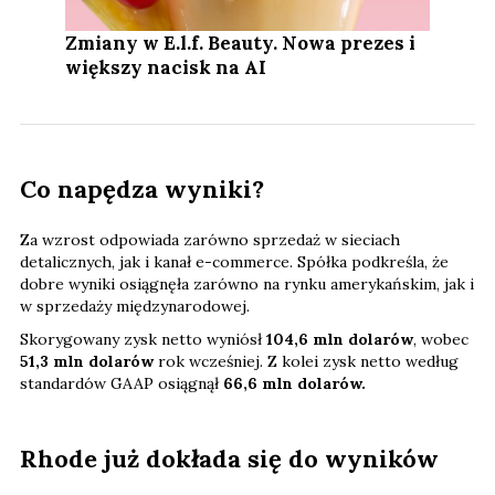
Zmiany w E.l.f. Beauty. Nowa prezes i
większy nacisk na AI
Co napędza wyniki?
Za wzrost odpowiada zarówno sprzedaż w sieciach
detalicznych, jak i kanał e-commerce. Spółka podkreśla, że
dobre wyniki osiągnęła zarówno na rynku amerykańskim, jak i
w sprzedaży międzynarodowej.
Skorygowany zysk netto wyniósł
104,6 mln dolarów
, wobec
51,3 mln dolarów
rok wcześniej. Z kolei zysk netto według
standardów GAAP osiągnął
66,6 mln dolarów.
Rhode już dokłada się do wyników