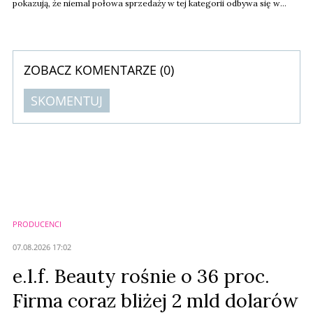
pokazują, że niemal połowa sprzedaży w tej kategorii odbywa się w
promocji. Klienci coraz mocniej doceniają jakość i chętnie wybierają
droższe produkty markowe.
ZOBACZ KOMENTARZE (
0
)
SKOMENTUJ
Komentarze (
0
)
Nie znaleziono komentarzy
Zostaw swoje komentarze
Imię (Wymagane)
PRODUCENCI
Anuluj
07.08.2026 17:02
Prześlij komentarz
e.l.f. Beauty rośnie o 36 proc.
Firma coraz bliżej 2 mld dolarów