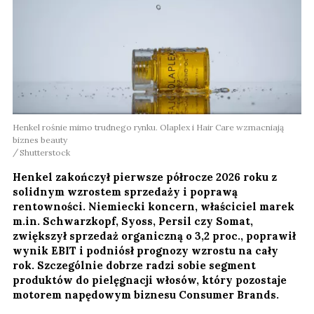
Henkel rośnie mimo trudnego rynku. Olaplex i Hair Care wzmacniają
biznes beauty
Shutterstock
Henkel zakończył pierwsze półrocze 2026 roku z
solidnym wzrostem sprzedaży i poprawą
rentowności. Niemiecki koncern, właściciel marek
m.in. Schwarzkopf, Syoss, Persil czy Somat,
zwiększył sprzedaż organiczną o 3,2 proc., poprawił
wynik EBIT i podniósł prognozy wzrostu na cały
rok. Szczególnie dobrze radzi sobie segment
produktów do pielęgnacji włosów, który pozostaje
motorem napędowym biznesu Consumer Brands.