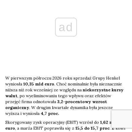
ad
W pierwszym półroczu 2026 roku sprzedaż Grupy Henkel
wyniosła
10,35 mld euro
. Choć nominalnie była nieznacznie
niższa niż rok wcześniej ze względu na
niekorzystne kursy
walut
, po wyeliminowaniu tego wpływu oraz efektów
przejęć firma odnotowała
3,2-procentowy wzrost
organiczny
. W drugim kwartale dynamika była jeszcze
wyższa i wyniosła
4,7 proc.
Skorygowany zysk operacyjny (EBIT) wzrósł do
1,62 mld
euro
, a marża EBIT poprawiła się z
15,5 do 15,7 proc
. Z kolei