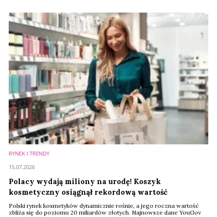
dermokosmetyki. Firma podtrzymała całoroczne prognozy i
przekonuje, że mimo niespokojnej sytuacji geopolitycznej nadal rośnie
szybciej niż globalny rynek beauty premium.
RYNEK I TRENDY
15.07.2026
Polacy wydają miliony na urodę! Koszyk
kosmetyczny osiągnął rekordową wartość
Polski rynek kosmetyków dynamicznie rośnie, a jego roczna wartość
zbliża się do poziomu 20 miliardów złotych. Najnowsze dane YouGov