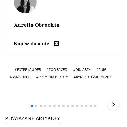
Aurelia Obrochta
Napisz do mnie:
#ESTÉE LAUDER
#TOO FACED
#DR. JART+
#PUIG
#SMASHBOX
#PREMIUM BEAUTY
#RYNEK KOSMETYCZNY
Andrzej i Marta Sterniccy
Marta i
▶
POWIĄZANE ARTYKUŁY