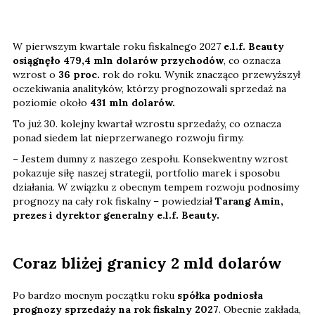
W pierwszym kwartale roku fiskalnego 2027
e.l.f. Beauty
osiągnęło 479,4 mln dolarów przychodów
, co oznacza
wzrost o
36 proc.
rok do roku. Wynik znacząco przewyższył
oczekiwania analityków, którzy prognozowali sprzedaż na
poziomie około
431 mln dolarów.
To już 30. kolejny kwartał wzrostu sprzedaży, co oznacza
ponad siedem lat nieprzerwanego rozwoju firmy.
– Jestem dumny z naszego zespołu. Konsekwentny wzrost
pokazuje siłę naszej strategii, portfolio marek i sposobu
działania. W związku z obecnym tempem rozwoju podnosimy
prognozy na cały rok fiskalny – powiedział
Tarang Amin,
prezes i dyrektor generalny e.l.f. Beauty.
Coraz bliżej granicy 2 mld dolarów
Po bardzo mocnym początku roku
spółka podniosła
prognozy sprzedaży na rok fiskalny 2027
. Obecnie zakłada,