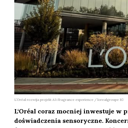
L’Oréal rozwija projekt AI i fragrance experience / lorealgroupe IG
L‘Oréal coraz mocniej inwestuje w pr
doświadczenia sensoryczne. Koncer