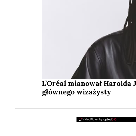
L’Oréal mianował Harolda 
głównego wizażysty