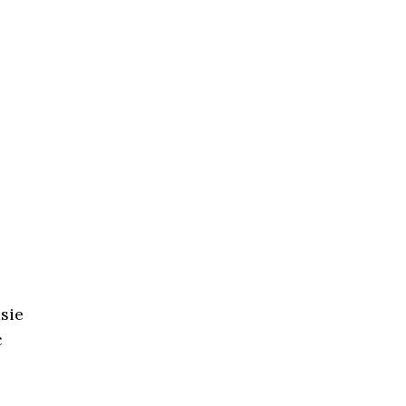
sie
ć