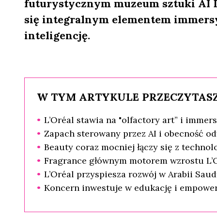
futurystycznym muzeum sztuki AI Da
się integralnym elementem immersy
inteligencję.
W TYM ARTYKULE PRZECZYTASZ
L’Oréal stawia na "olfactory art” i imme
Zapach sterowany przez AI i obecność o
Beauty coraz mocniej łączy się z technol
Fragrance głównym motorem wzrostu L’
L’Oréal przyspiesza rozwój w Arabii Saud
Koncern inwestuje w edukację i empowe