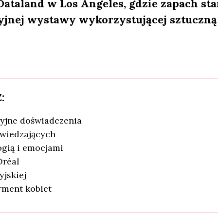
taland w Los Angeles, gdzie zapach sta
jnej wystawy wykorzystującej sztuczną
:
rsyjne doświadczenia
dwiedzających
ogią i emocjami
Oréal
yjskiej
rment kobiet