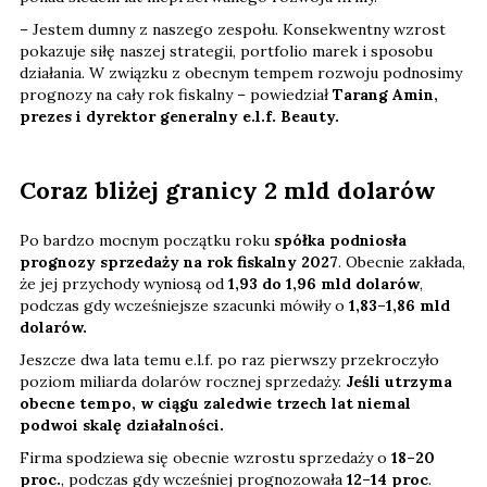
– Jestem dumny z naszego zespołu. Konsekwentny wzrost
pokazuje siłę naszej strategii, portfolio marek i sposobu
działania. W związku z obecnym tempem rozwoju podnosimy
prognozy na cały rok fiskalny – powiedział
Tarang Amin,
prezes i dyrektor generalny e.l.f. Beauty.
Coraz bliżej granicy 2 mld dolarów
Po bardzo mocnym początku roku
spółka podniosła
prognozy sprzedaży na rok fiskalny 2027
. Obecnie zakłada,
że jej przychody wyniosą od
1,93 do 1,96 mld dolarów
,
podczas gdy wcześniejsze szacunki mówiły o
1,83–1,86 mld
dolarów.
Jeszcze dwa lata temu e.l.f. po raz pierwszy przekroczyło
poziom miliarda dolarów rocznej sprzedaży.
Jeśli utrzyma
obecne tempo, w ciągu zaledwie trzech lat niemal
podwoi skalę działalności.
Firma spodziewa się obecnie wzrostu sprzedaży o
18–20
proc.
, podczas gdy wcześniej prognozowała
12–14 proc
.