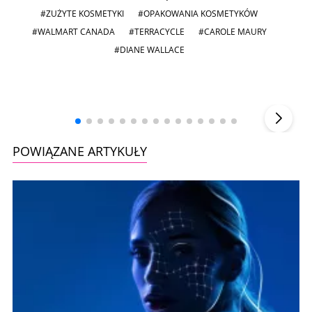
#ZUŻYTE KOSMETYKI
#OPAKOWANIA KOSMETYKÓW
#WALMART CANADA
#TERRACYCLE
#CAROLE MAURY
#DIANE WALLACE
Andrzej i Marta Sterniccy
Marta i
▶
POWIĄZANE ARTYKUŁY