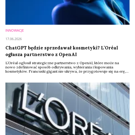
INNOWACJE
17.06.2026
ChatGPT będzie sprzedawał kosmetyki? L’Oréal
ogłasza partnerstwo z OpenAI
L’Oréal ogłosił strategiczne partnerstwo z OpenAI, które może na
nowo zdefiniować sposób odkrywania, wybierania i kupowania
kosmetyków. Francuski gigant nie ukrywa, że przygotowuje się na erę,
w której tradycyjne wyszukiwarki ustąpią miejsca rozmowom z AI, a
ChatGPT stanie się jednym z najważniejszych punktów kontaktu
konsumenta z markami beauty.