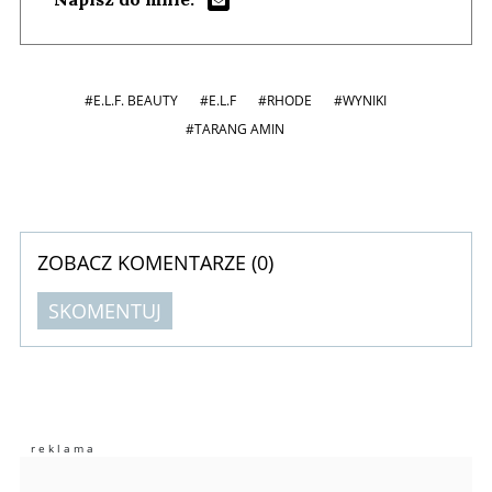
#E.L.F. BEAUTY
#E.L.F
#RHODE
#WYNIKI
#TARANG AMIN
ZOBACZ KOMENTARZE (
0
)
SKOMENTUJ
Komentarze (
0
)
Nie znaleziono komentarzy
Zostaw swoje komentarze
Imię (Wymagane)