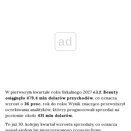
ad
W pierwszym kwartale roku fiskalnego 2027
e.l.f. Beauty
osiągnęło 479,4 mln dolarów przychodów
, co oznacza
wzrost o
36 proc.
rok do roku. Wynik znacząco przewyższył
oczekiwania analityków, którzy prognozowali sprzedaż na
poziomie około
431 mln dolarów.
To już 30. kolejny kwartał wzrostu sprzedaży, co oznacza
ponad siedem lat nieprzerwanego rozwoju firmy.