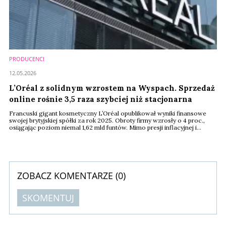
PRODUCENCI
12.05.2026
L’Oréal z solidnym wzrostem na Wyspach. Sprzedaż
online rośnie 3,5 raza szybciej niż stacjonarna
Francuski gigant kosmetyczny L’Oréal opublikował wyniki finansowe
swojej brytyjskiej spółki za rok 2025. Obroty firmy wzrosły o 4 proc.,
osiągając poziom niemal 1,62 mld funtów. Mimo presji inflacyjnej i
trudnych warunków rynkowych, koncern zwiększył zysk operacyjny o
ponad 6 proc. Dobra kondycja finansowa to efekt skutecznego
zarządzania kosztami oraz dynamicznego rozwoju kanału e-
commerce.
ZOBACZ KOMENTARZE (
0
)
SKOMENTUJ