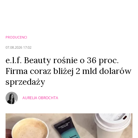
Komentarze (
0
)
Nie znaleziono komentarzy
Zostaw swoje komentarze
Imię (Wymagane)
PRODUCENCI
Anuluj
07.08.2026 17:02
Prześlij komentarz
e.l.f. Beauty rośnie o 36 proc.
Firma coraz bliżej 2 mld dolarów
sprzedaży
AURELIA OBROCHTA