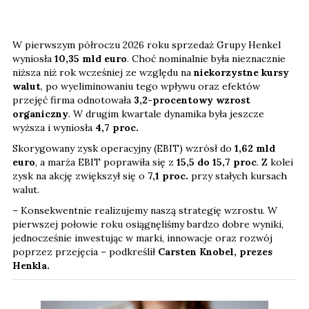
W pierwszym półroczu 2026 roku sprzedaż Grupy Henkel
wyniosła
10,35 mld euro
. Choć nominalnie była nieznacznie
niższa niż rok wcześniej ze względu na
niekorzystne kursy
walut
, po wyeliminowaniu tego wpływu oraz efektów
przejęć firma odnotowała
3,2-procentowy wzrost
organiczny
. W drugim kwartale dynamika była jeszcze
wyższa i wyniosła
4,7 proc.
Skorygowany zysk operacyjny (EBIT) wzrósł do
1,62 mld
euro
, a marża EBIT poprawiła się z
15,5 do 15,7 proc
. Z kolei
zysk na akcję zwiększył się o
7,1
proc.
przy stałych kursach
walut.
– Konsekwentnie realizujemy naszą strategię wzrostu. W
pierwszej połowie roku osiągnęliśmy bardzo dobre wyniki,
jednocześnie inwestując w marki, innowacje oraz rozwój
poprzez przejęcia – podkreślił
Carsten Knobel, prezes
Henkla.