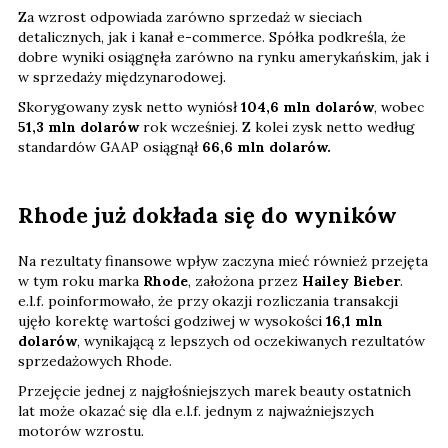
Za wzrost odpowiada zarówno sprzedaż w sieciach
detalicznych, jak i kanał e-commerce. Spółka podkreśla, że
dobre wyniki osiągnęła zarówno na rynku amerykańskim, jak i
w sprzedaży międzynarodowej.
Skorygowany zysk netto wyniósł
104,6 mln dolarów
, wobec
51,3 mln dolarów
rok wcześniej. Z kolei zysk netto według
standardów GAAP osiągnął
66,6 mln dolarów.
Rhode już dokłada się do wyników
Na rezultaty finansowe wpływ zaczyna mieć również przejęta
w tym roku marka
Rhode
, założona przez
Hailey Bieber
.
e.l.f. poinformowało, że przy okazji rozliczania transakcji
ujęło korektę wartości godziwej w wysokości
16,1 mln
dolarów
, wynikającą z lepszych od oczekiwanych rezultatów
sprzedażowych Rhode.
Przejęcie jednej z najgłośniejszych marek beauty ostatnich
lat może okazać się dla e.l.f. jednym z najważniejszych
motorów wzrostu.