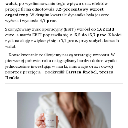
walut
, po wyeliminowaniu tego wpływu oraz efektów
przejęć firma odnotowała
3,2-procentowy wzrost
organiczny
. W drugim kwartale dynamika była jeszcze
wyższa i wyniosła
4,7 proc.
Skorygowany zysk operacyjny (EBIT) wzrósł do
1,62 mld
euro
, a marża EBIT poprawiła się z
15,5 do 15,7 proc
. Z kolei
zysk na akcję zwiększył się o
7,1
proc.
przy stałych kursach
walut.
– Konsekwentnie realizujemy naszą strategię wzrostu. W
pierwszej połowie roku osiągnęliśmy bardzo dobre wyniki,
jednocześnie inwestując w marki, innowacje oraz rozwój
poprzez przejęcia – podkreślił
Carsten Knobel, prezes
Henkla.