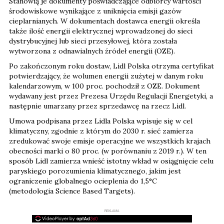
Stanowią je dokumenty poświadczające odbiorcy wartości
środowiskowe wynikające z uniknięcia emisji gazów
cieplarnianych. W dokumentach dostawca energii określa
także ilość energii elektrycznej wprowadzonej do sieci
dystrybucyjnej lub sieci przesyłowej, która została
wytworzona z odnawialnych źródeł energii (OZE).
Po zakończonym roku dostaw, Lidl Polska otrzyma certyfikat
potwierdzający, że wolumen energii zużytej w danym roku
kalendarzowym, w 100 proc. pochodził z OZE. Dokument
wydawany jest przez Prezesa Urzędu Regulacji Energetyki, a
następnie umarzany przez sprzedawcę na rzecz Lidl.
Umowa podpisana przez Lidla Polska wpisuje się w cel
klimatyczny, zgodnie z którym do 2030 r. sieć zamierza
zredukować swoje emisje operacyjne we wszystkich krajach
obecności marki o 80 proc. (w porównaniu z 2019 r.). W ten
sposób Lidl zamierza wnieść istotny wkład w osiągnięcie celu
paryskiego porozumienia klimatycznego, jakim jest
ograniczenie globalnego ocieplenia do 1,5°C
(metodologia Science Based Targets).
REKLAMA