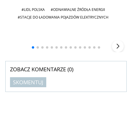
#LIDL POLSKA
#ODNAWIALNE ŹRÓDŁA ENERGII
#STACJE DO ŁADOWANIA POJAZDÓW ELEKTRYCZNYCH
Andrzej i Marta Sterniccy
Marta i
▶
ZOBACZ KOMENTARZE (
0
)
SKOMENTUJ
Komentarze (
0
)
Nie znaleziono komentarzy
Zostaw swoje komentarze
Imię (Wymagane)