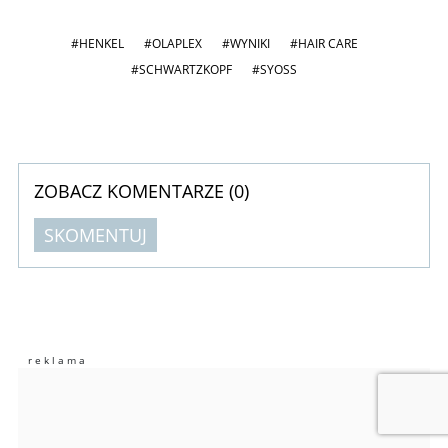
#HENKEL
#OLAPLEX
#WYNIKI
#HAIR CARE
#SCHWARTZKOPF
#SYOSS
ZOBACZ KOMENTARZE (
0
)
SKOMENTUJ
Komentarze (
0
)
Nie znaleziono komentarzy
Zostaw swoje komentarze
Imię (Wymagane)
Anuluj