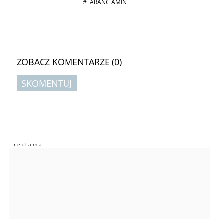
#TARANG AMIN
ZOBACZ KOMENTARZE (
0
)
SKOMENTUJ
Komentarze (
0
)
Nie znaleziono komentarzy
Zostaw swoje komentarze
Imię (Wymagane)
Anuluj
Prześlij komentarz