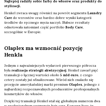
Najlepiej radziły sobie farby do włosów oraz produkty do
stylizacji.
Henkel zwraca uwagę również na powrót segmentu
Laundry
Care
do wzrostów oraz bardzo dobre wyniki kategorii
środków do ręcznego mycia naczyń. Słabsze rezultaty
odnotowała natomiast część portfolio
Body Care
,
szczególnie w Europie.
Olaplex ma wzmocnić pozycję
Henkla
Jednym z najważniejszych wydarzeń pierwszego półrocza
była
realizacja strategii akwizycyjnej
. Henkel zawarł pięć
transakcji o łącznej wartości około
5 mld euro
, z czego
cztery zostały już sfinalizowane. Wśród nich znalazło się
przejęcie amerykańskiej marki premium
Olaplex
, jednego z
najbardziej rozpoznawalnych producentów profesjonalnych
kosmetyków do włosów.
Dzięki tej transakcji Henkel stał się globalnym numerem dwa
w profesjonalnym segmencie hair care. Koncern liczy, że