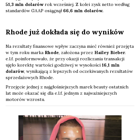
51,3 mln dolarów
rok wcześniej. Z kolei zysk netto według
standardów GAAP osiągnął
66,6 mln dolarów.
Rhode już dokłada się do wyników
Na rezultaty finansowe wpływ zaczyna mieć również przejęta
w tym roku marka
Rhode
, założona przez
Hailey Bieber
.
e.l.f. poinformowało, że przy okazji rozliczania transakcji
ujęło korektę wartości godziwej w wysokości
16,1 mln
dolarów
, wynikającą z lepszych od oczekiwanych rezultatów
sprzedażowych Rhode.
Przejęcie jednej z najgłośniejszych marek beauty ostatnich
lat może okazać się dla e.l.f. jednym z najważniejszych
motorów wzrostu.