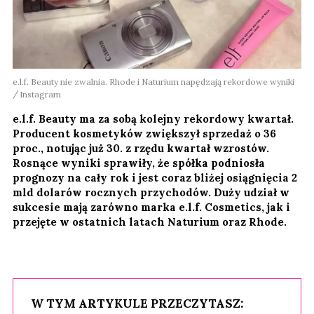
e.l.f. Beauty nie zwalnia. Rhode i Naturium napędzają rekordowe wyniki
Instagram
e.l.f. Beauty ma za sobą kolejny rekordowy kwartał.
Producent kosmetyków zwiększył sprzedaż o 36
proc., notując już 30. z rzędu kwartał wzrostów.
Rosnące wyniki sprawiły, że spółka podniosła
prognozy na cały rok i jest coraz bliżej osiągnięcia 2
mld dolarów rocznych przychodów. Duży udział w
sukcesie mają zarówno marka e.l.f. Cosmetics, jak i
przejęte w ostatnich latach Naturium oraz Rhode.
W TYM ARTYKULE PRZECZYTASZ: