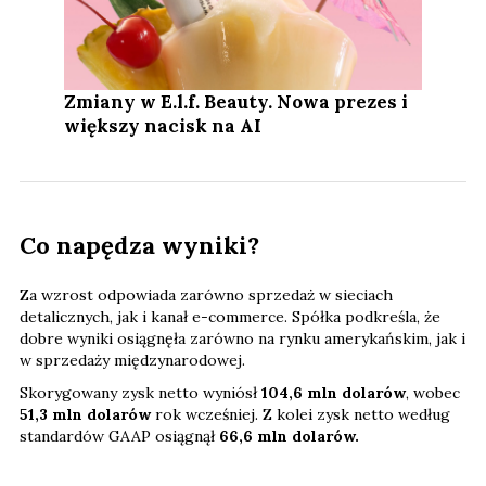
Zmiany w E.l.f. Beauty. Nowa prezes i
większy nacisk na AI
Co napędza wyniki?
Za wzrost odpowiada zarówno sprzedaż w sieciach
detalicznych, jak i kanał e-commerce. Spółka podkreśla, że
dobre wyniki osiągnęła zarówno na rynku amerykańskim, jak i
w sprzedaży międzynarodowej.
Skorygowany zysk netto wyniósł
104,6 mln dolarów
, wobec
51,3 mln dolarów
rok wcześniej. Z kolei zysk netto według
standardów GAAP osiągnął
66,6 mln dolarów.