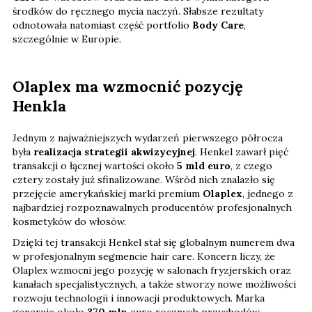
środków do ręcznego mycia naczyń. Słabsze rezultaty
odnotowała natomiast część portfolio
Body Care
,
szczególnie w Europie.
Olaplex ma wzmocnić pozycję
Henkla
Jednym z najważniejszych wydarzeń pierwszego półrocza
była
realizacja strategii akwizycyjnej
. Henkel zawarł pięć
transakcji o łącznej wartości około
5 mld euro
, z czego
cztery zostały już sfinalizowane. Wśród nich znalazło się
przejęcie amerykańskiej marki premium
Olaplex
, jednego z
najbardziej rozpoznawalnych producentów profesjonalnych
kosmetyków do włosów.
Dzięki tej transakcji Henkel stał się globalnym numerem dwa
w profesjonalnym segmencie hair care. Koncern liczy, że
Olaplex wzmocni jego pozycję w salonach fryzjerskich oraz
kanałach specjalistycznych, a także stworzy nowe możliwości
rozwoju technologii i innowacji produktowych. Marka
generuje około
370 mln
euro rocznych przychodów.