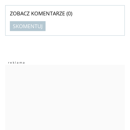
ZOBACZ KOMENTARZE (
0
)
SKOMENTUJ
Komentarze (
0
)
Nie znaleziono komentarzy
Zostaw swoje komentarze
Imię (Wymagane)
Anuluj
Prześlij komentarz