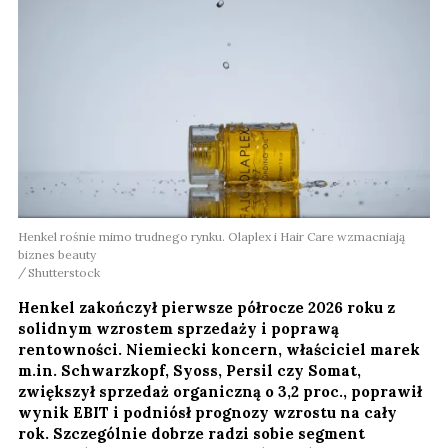
Henkel rośnie mimo trudnego rynku. Olaplex i Hair Care wzmacniają
biznes beauty
Shutterstock
Henkel zakończył pierwsze półrocze 2026 roku z
solidnym wzrostem sprzedaży i poprawą
rentowności. Niemiecki koncern, właściciel marek
m.in. Schwarzkopf, Syoss, Persil czy Somat,
zwiększył sprzedaż organiczną o 3,2 proc., poprawił
wynik EBIT i podniósł prognozy wzrostu na cały
rok. Szczególnie dobrze radzi sobie segment