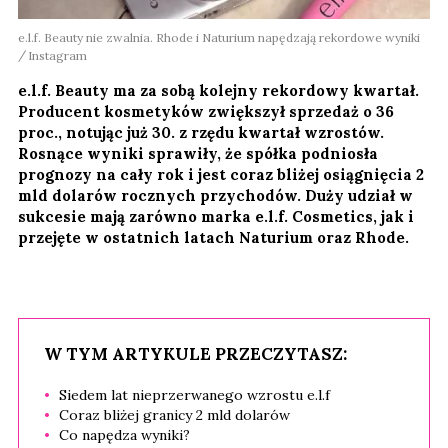
e.l.f. Beauty nie zwalnia. Rhode i Naturium napędzają rekordowe wyniki
Instagram
e.l.f. Beauty ma za sobą kolejny rekordowy kwartał.
Producent kosmetyków zwiększył sprzedaż o 36
proc., notując już 30. z rzędu kwartał wzrostów.
Rosnące wyniki sprawiły, że spółka podniosła
prognozy na cały rok i jest coraz bliżej osiągnięcia 2
mld dolarów rocznych przychodów. Duży udział w
sukcesie mają zarówno marka e.l.f. Cosmetics, jak i
przejęte w ostatnich latach Naturium oraz Rhode.
W TYM ARTYKULE PRZECZYTASZ:
Siedem lat nieprzerwanego wzrostu e.l.f
Coraz bliżej granicy 2 mld dolarów
Co napędza wyniki?