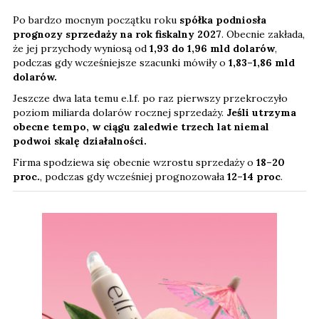
Po bardzo mocnym początku roku
spółka podniosła
prognozy sprzedaży na rok fiskalny 2027
. Obecnie zakłada,
że jej przychody wyniosą od
1,93 do 1,96 mld dolarów
,
podczas gdy wcześniejsze szacunki mówiły o
1,83–1,86 mld
dolarów.
Jeszcze dwa lata temu e.l.f. po raz pierwszy przekroczyło
poziom miliarda dolarów rocznej sprzedaży.
Jeśli utrzyma
obecne tempo, w ciągu zaledwie trzech lat niemal
podwoi skalę działalności.
Firma spodziewa się obecnie wzrostu sprzedaży o
18–20
proc.
, podczas gdy wcześniej prognozowała
12–14 proc
.