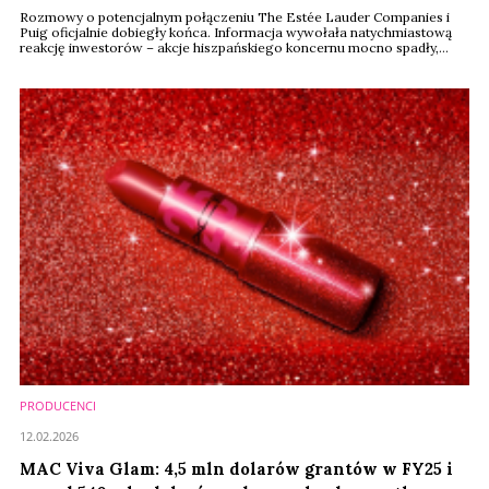
Rozmowy o potencjalnym połączeniu The Estée Lauder Companies i
Puig oficjalnie dobiegły końca. Informacja wywołała natychmiastową
reakcję inwestorów – akcje hiszpańskiego koncernu mocno spadły,
podczas gdy notowania Estée Lauder wyraźnie wzrosły.
PRODUCENCI
12.02.2026
MAC Viva Glam: 4,5 mln dolarów grantów w FY25 i