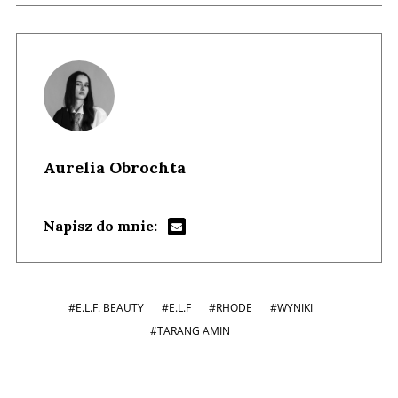
Aurelia Obrochta
Napisz do mnie:
#E.L.F. BEAUTY
#E.L.F
#RHODE
#WYNIKI
#TARANG AMIN