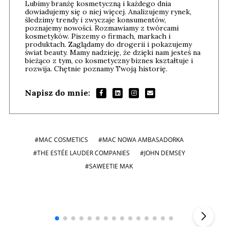
Lubimy branżę kosmetyczną i każdego dnia
dowiadujemy się o niej więcej. Analizujemy rynek,
śledzimy trendy i zwyczaje konsumentów,
poznajemy nowości. Rozmawiamy z twórcami
kosmetyków. Piszemy o firmach, markach i
produktach. Zaglądamy do drogerii i pokazujemy
świat beauty. Mamy nadzieję, że dzięki nam jesteś na
bieżąco z tym, co kosmetyczny biznes kształtuje i
rozwija. Chętnie poznamy Twoją historię.
Napisz do mnie:
#MAC COSMETICS
#MAC NOWA AMBASADORKA
#THE ESTÉE LAUDER COMPANIES
#JOHN DEMSEY
#SAWEETIE MAK
Andrzej i Marta Sterniccy
Marta i
▶