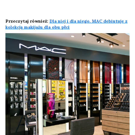
Przeczytaj również:
Dla niej i dla niego. MAC debiutuje z
kolekcją makijażu dla obu płci