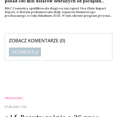
ponad 540 mln dolarów zebranych od początku
programu
MAC Cosmetics opublikowała drugi roczny raport Viva Glam Impact
Report, w którym podsumowała skalę wsparcia finansowego
przekazanego w roku fiskalnym 2025. W tym okresie program przyznał
granty o łącznej wartości 4,5 mln dolarów dla 64 organizacji non-profit
działających na rzecz równości środowiskowej, seksualnej, rasowej i
płciowej na całym świecie. Raport pokazuje rosnącą rolę inicjatyw
społecznych finansowanych ...
ZOBACZ KOMENTARZE (
0
)
SKOMENTUJ
Komentarze (
0
)
Nie znaleziono komentarzy
Zostaw swoje komentarze
Imię (Wymagane)
PRODUCENCI
Anuluj
07.08.2026 17:02
Prześlij komentarz