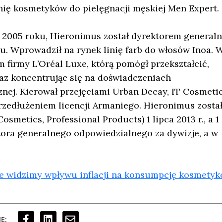
nię kosmetyków do pielęgnacji męskiej Men Expert.
w 2005 roku, Hieronimus został dyrektorem general
. Wprowadził na rynek linię farb do włosów Inoa. 
 firmy L’Oréal Luxe, którą pomógł przekształcić,
raz koncentrując się na doświadczeniach
nej. Kierował przejęciami Urban Decay, IT Cosmetic
 przedłużeniem licencji Armaniego. Hieronimus zosta
osmetics, Professional Products) 1 lipca 2013 r., a 1
tora generalnego odpowiedzialnego za dywizje, a w
ie widzimy wpływu inflacji na konsumpcję kosmety
Ę: