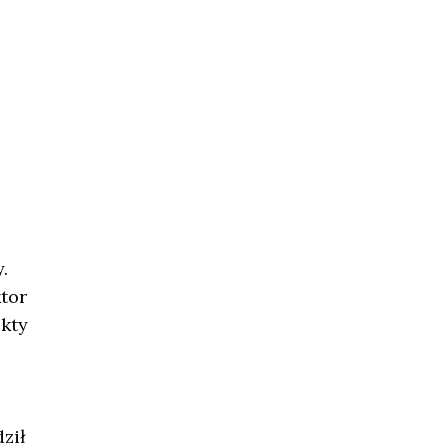
.
tor
ukty
ził