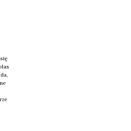
się
olas
da,
ôme
rze
a