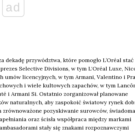
ad
za dekadę przywództwa, które pomogło L’Oréal stać 
ezes Selective Divisions, w tym L‘Oréal Luxe, Nic
 umów licencyjnych, w tym Armani, Valentino i Pra
pachowych i wiele kultowych zapachów, w tym Lanc
uté i Armani Si. Ostatnio zorganizował planowane
yków naturalnych, aby zaspokoić światowy rynek dob
m zrównoważone pozyskiwanie surowców, świadom
pełniania oraz ścisła współpraca między markami
i ambasadorami stały się znakami rozpoznawczymi