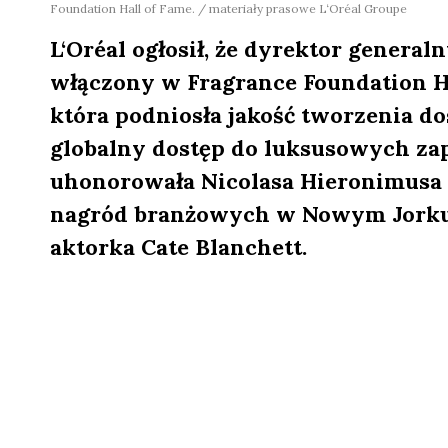
Foundation Hall of Fame. / materiały prasowe L‘Oréal Groupe
L‘Oréal ogłosił, że dyrektor general
włączony w Fragrance Foundation Hal
która podniosła jakość tworzenia d
globalny dostęp do luksusowych za
uhonorowała Nicolasa Hieronimusa 
nagród branżowych w Nowym Jorku,
aktorka Cate Blanchett.