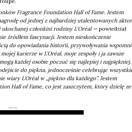
roupe.
łonków Fragrance Foundation Hall of Fame. Jestem
agrodę od jednej z najbardziej utalentowanych aktor
i ukochanej członkini rodziny L‘Oréal —
powiedział
ie źródłem fascynacji. Jestem nieskończenie
cią do opowiadania historii, przywoływania wspomni
mojej karierze w L’Oréal, moje zespoły i ja zawsze
gą każdej osobie poczuć się najlepiej i najpiękniej.
odejście do piękna, jednocześnie celebrując wszystki
nie wiary L’Oréal w „piękno dla każdego”. Jestem
on Hall of Fame, co jest zaszczytem, który dzielę ze
REKLAMA