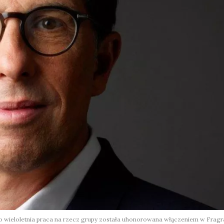
jego wieloletnia praca na rzecz grupy została uhonorowana włączeniem w Frag