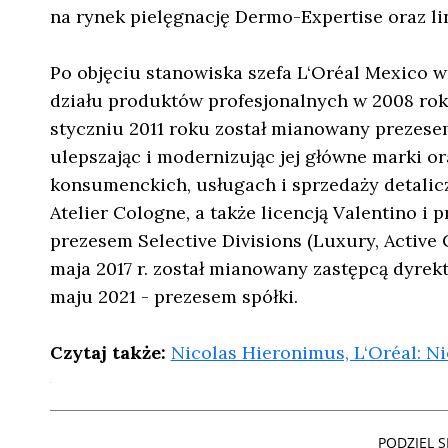
na rynek pielęgnację Dermo-Expertise oraz li
Po objęciu stanowiska szefa L‘Oréal Mexico 
działu produktów profesjonalnych w 2008 roku
styczniu 2011 roku został mianowany prezesem
ulepszając i modernizując jej główne marki o
konsumenckich, usługach i sprzedaży detalicz
Atelier Cologne, a także licencją Valentino i
prezesem Selective Divisions (Luxury, Active C
maja 2017 r. został mianowany zastępcą dyrek
maju 2021 - prezesem spółki.
Czytaj także:
Nicolas Hieronimus, L‘Oréal: N
PODZIEL SI