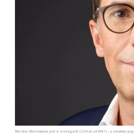
Nicolas Hieronimus jest w szeregach L’Oréal od 1987 r., a ostatnio 