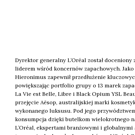
Dyrektor generalny L’Oréal został doceniony 
liderem wśród koncernów zapachowych. Jako pr
Hieronimus zapewnił przedłużenie kluczowych
powiększając portfolio grupy o 13 marek za
La Vie est Belle, Libre i Black Opium YSL Bea
przejęcie Aēsop, australijskiej marki kosmet
wykonanego luksusu. Pod jego przywództwe
konsumpcja dzięki butelkom wielokrotnego na
L’Oréal, ekspertami branżowymi i globalnym