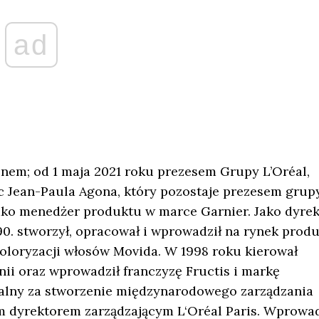
ad
nem; od 1 maja 2021 roku prezesem Grupy L’Oréal,
c Jean-Paula Agona, który pozostaje prezesem grupy
jako menedżer produktu w marce Garnier. Jako dyrek
0. stworzył, opracował i wprowadził na rynek prod
koloryzacji włosów Movida. W 1998 roku kierował
nii oraz wprowadził franczyzę Fructis i markę
zialny za stworzenie międzynarodowego zarządzania
m dyrektorem zarządzającym L‘Oréal Paris. Wprowad