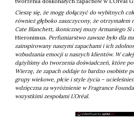
tworzenia doskonałych zapachów w L’Oréal G
Cieszę się, że mogę dołączyć do wybitnych cz
również głęboko zaszczycony, że otrzymałem n
Cate Blanchett, ikonicznej muzy Armaniego Si 
Hieronimus.
Perfumiarstwo zawsze było dla mn
zainspirowany naszymi zapachami i ich zdolnoś
wzbudzania emocji u naszych klientów. W całej 
dążyliśmy do tworzenia doświadczeń, które pomo
Wierzę, że zapach oddaje to bardzo osobiste p
grupy wiekowe, płcie i style życia – ucieleśnie
wdzięczna za wyróżnienie w Fragrance Foundati
wszystkimi zespołami L’Oréal.