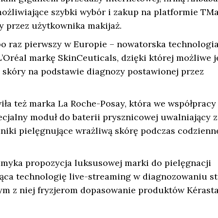
ożliwiające szybki wybór i zakup na platformie TMa
 przez użytkownika makijaż.
o raz pierwszy w Europie – nowatorska technologi
’Oréal markę SkinCeuticals, dzięki której możliwe j
b skóry na podstawie diagnozy postawionej przez
iła też marka La Roche-Posay, która we współpracy
cjalny moduł do baterii prysznicowej uwalniający z
niki pielęgnujące wrażliwą skórę podczas codzienn
amyka propozycja luksusowej marki do pielęgnacji
jąca technologię live-streaming w diagnozowaniu s
cym z niej fryzjerom dopasowanie produktów Kérast