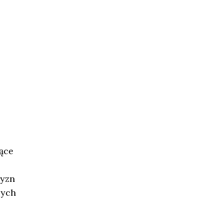
ące
zyzn
cych
,