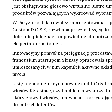
jest obsługiwane głosowo wirtualne lustro um
produktów pozwalających wykreować wybrany
W Paryżu została również zaprezentowana – p
Custom D.O.S.E, rozwijana przez należącą do L
dobranie pielęgnacji odpowiedniej do potrze
eksperta-dermatologa.
Innowacyjny pomysł na pielęgnację przedstaw
francuskim startupem SkinJay opracowała spe
umieszczanych w nim kapsułek aktywne skład
mycia.
Listę technologicznych nowinek od L’Oréal z
włosów Kérastase, czyli aplikacja wykorzystu
skóry głowy i włosów, ułatwiająca korzystają
do potrzeb klientów.