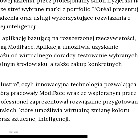
ej łazienki, przez profesjonalny salon fryzjerski n
 stref wybrane marki z portfolio L’Oréal prezentu
dzenia oraz usługi wykorzystujące rozwiązania z
j inteligencji.
aplikację bazującą na rozszerzonej rzeczywistości,
rmą ModiFace. Aplikacja umożliwia uzyskanie
ażu od wirtualnego doradcy, testowanie wybranych
alnym środowisku, a także zakup konkretnych
lustro”, czyli innowacyjna technologia pozwalająca
którą pracowały ModiFace wraz ze wspieranym przez
rofessionel zaprezentował rozwiązanie przygotowan
erskich, które umożliwia wirtualną zmianę koloru
az sztucznej inteligencji.
REKLAMA