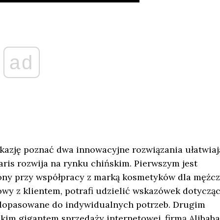
ad
okazję poznać dwa innowacyjne rozwiązania ułatwiaj
ris rozwija na rynku chińskim. Pierwszym jest
zony przy współpracy z marką kosmetyków dla mężc
wy z klientem, potrafi udzielić wskazówek dotyczą
 dopasowane do indywidualnych potrzeb. Drugim
im gigantem sprzedaży internetowej, firmą Alibaba