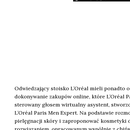
Odwiedzający stoisko L’Oréal mieli ponadto 
dokonywanie zakupów online, które L’Oréal Pa
sterowany głosem wirtualny asystent, stwor
L’Oréal Paris Men Expert. Na podstawie rozmo
pielęgnacji skóry i zaproponować kosmetyki
rozwiązaniem, opracowanym wspólnie z chińsk