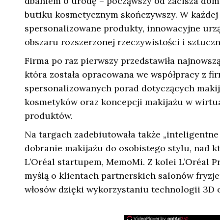
dbaniem o urodę – począwszy od zacisza domow
butiku kosmetycznym skończywszy. W każdej ze
spersonalizowane produkty, innowacyjne urzą
obszaru rozszerzonej rzeczywistości i sztuczne
Firma po raz pierwszy przedstawiła najnowszą 
która została opracowana we współpracy z fi
spersonalizowanych porad dotyczących makij
kosmetyków oraz koncepcji makijażu w wirtu
produktów.
Na targach zadebiutowała także „inteligentne 
dobranie makijażu do osobistego stylu, nad 
L’Oréal startupem, MemoMi. Z kolei L’Oréal P
myślą o klientach partnerskich salonów fryzj
włosów dzięki wykorzystaniu technologii 3D or