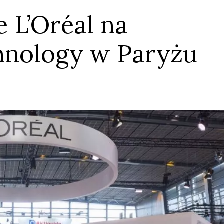
 L’Oréal na
hnology w Paryżu