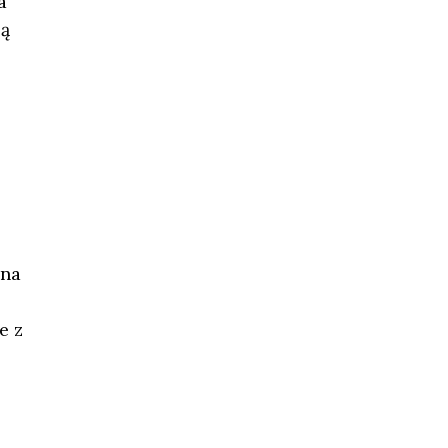
a
ją
 na
e z