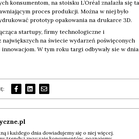
h konsumentom, na stoisku L’Oréal znalazła się t
wniającym proces produkcji. Można w niej było
 wydrukować prototyp opakowania na drukarce 3D.
ącząca startupy, firmy technologiczne i
 z największych na świecie wydarzeń poświęconych
i innowacjom. W tym roku targi odbywały sie w dni
Ę:
yczne.pl
ą i każdego dnia dowiadujemy się o niej więcej.
imy trendy i zwyczaje konsumentów, poznajemy