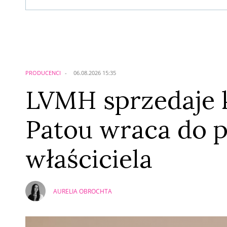
Komentarze (
0
)
Nie znaleziono komentarzy
Zostaw swoje komentarze
Imię (Wymagane)
PRODUCENCI
06.08.2026 15:35
LVMH sprzedaje k
Patou wraca do 
właściciela
AURELIA OBROCHTA