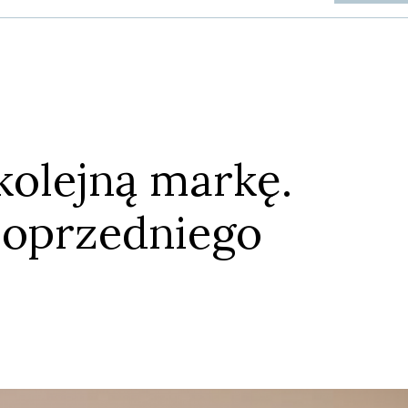
olejną markę.
Anuluj
Prześlij komentarz
poprzedniego