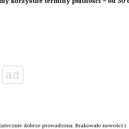
y korzystne terminy płatności – od 30 
ad
statecznie dobrze prowadzona. Brakowało nowości i