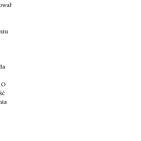
zował
niu
da
 O
ść
nia