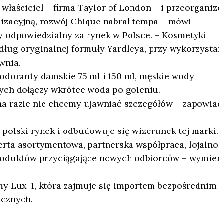
właściciel – firma Taylor of London – i przeorgani
izacyjną, rozwój Chique nabrał tempa – mówi
y odpowiedzialny za rynek w Polsce. – Kosmetyki
dług oryginalnej formuły Yardleya, przy wykorzysta
wnia.
odoranty damskie 75 ml i 150 ml, męskie wody
rych dołączy wkrótce woda po goleniu.
 na razie nie chcemy ujawniać szczegółów – zapowia
polski rynek i odbudowuje się wizerunek tej marki.
erta asortymentowa, partnerska współpraca, lojalno
 produktów przyciągające nowych odbiorców – wymie
my Lux-1, która zajmuje się importem bezpośrednim
ycznych.