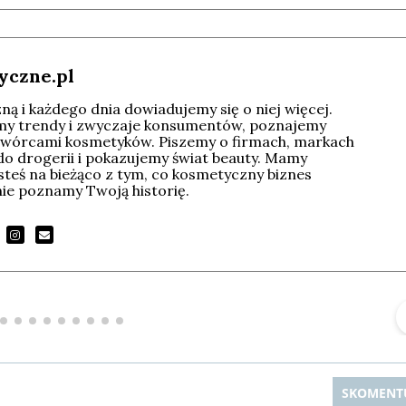
yczne.pl
ą i każdego dnia dowiadujemy się o niej więcej.
imy trendy i zwyczaje konsumentów, poznajemy
wórcami kosmetyków. Piszemy o firmach, markach
do drogerii i pokazujemy świat beauty. Mamy
esteś na bieżąco z tym, co kosmetyczny biznes
tnie poznamy Twoją historię.
Michał Stężalski
FineDiningWeek
▶
▶
SKOMENT