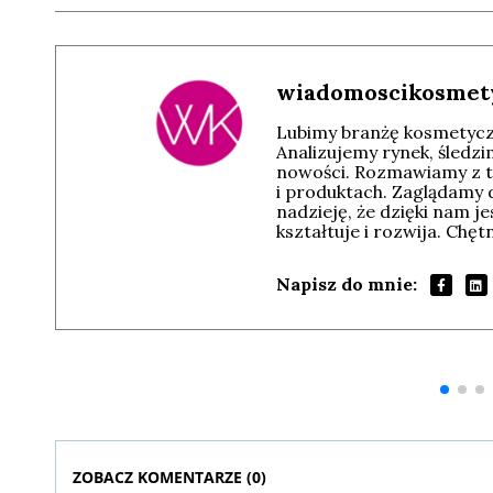
wiadomoscikosmet
Lubimy branżę kosmetyczn
Analizujemy rynek, śledz
nowości. Rozmawiamy z t
i produktach. Zaglądamy 
nadzieję, że dzięki nam j
kształtuje i rozwija. Chę
Napisz do mnie:
Andrzej i Marta
Marta i Andrzej
Sterniccy
Sterniccy
▶
▶
ZOBACZ KOMENTARZE (
0
)