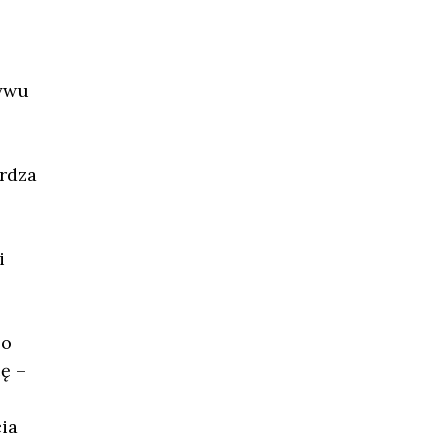
ływu
rdza
i
 o
ę –
ia