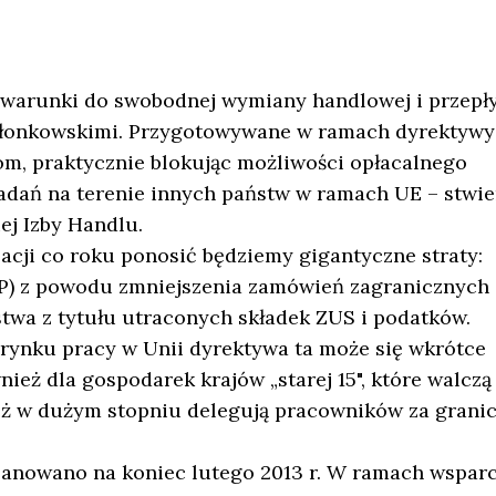
ć warunki do swobodnej wymiany handlowej i przep
złonkowskimi. Przygotowywane w ramach dyrektywy
om, praktycznie blokując możliwości opłacalnego
dań na terenie innych państw w ramach UE – stwie
j Izby Handlu.
lacji co roku ponosić będziemy gigantyczne straty:
SP) z powodu zmniejszenia zamówień zagranicznych 
wa z tytułu utraconych składek ZUS i podatków.
 rynku pracy w Unii dyrektywa ta może się wkrótce
eż dla gospodarek krajów „starej 15", które walczą
eż w dużym stopniu delegują pracowników za granic
lanowano na koniec lutego 2013 r. W ramach wsparc