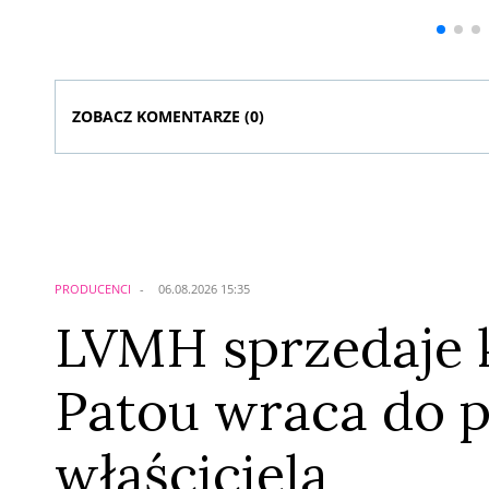
▶
▶
ZOBACZ KOMENTARZE (
0
)
Komentarze (
0
)
Nie znaleziono komentarzy
Zostaw swoje komentarze
Imię (Wymagane)
PRODUCENCI
06.08.2026 15:35
LVMH sprzedaje k
Patou wraca do 
właściciela