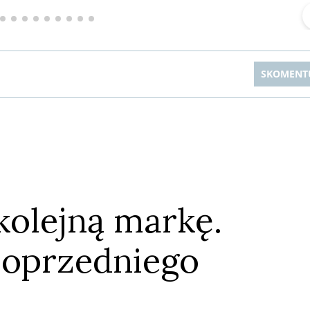
▶
▶
SKOMENT
olejną markę.
Anuluj
Prześlij komentarz
poprzedniego