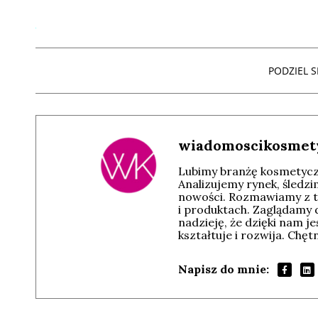
PODZIEL SI
wiadomoscikosmet
Lubimy branżę kosmetyczn
Analizujemy rynek, śledz
nowości. Rozmawiamy z t
i produktach. Zaglądamy 
nadzieję, że dzięki nam j
kształtuje i rozwija. Chę
Napisz do mnie:
Andrzej i Marta
Marta i Andrzej
Sterniccy
Sterniccy