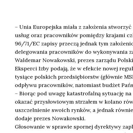
– Unia Europejska miała z założenia stworzy
usług oraz pracowników pomiędzy krajami c
96/71/EC zapisy przeczą jednak tym założeni
delegowania pracowników do wykonywania za
Waldemar Nowakowski, prezes zarządu Polskie
Eksperci Izby podają, że w efekcie nowej regu
tysiące polskich przedsiębiorstw (głównie M
odpływu pracowników, natomiast budżet Państ
– Biorąc pod uwagę katastrofalną sytuację na
okazać przysłowiowym strzałem w kolano równi
uszczelnienie swoich rynków, a jednak równi
dodaje prezes Nowakowski.
Głosowanie w sprawie spornej dyrektywy zap