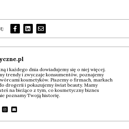
Ę:
yczne.pl
ą i każdego dnia dowiadujemy się o niej więcej.
imy trendy i zwyczaje konsumentów, poznajemy
wórcami kosmetyków. Piszemy o firmach, markach
do drogerii i pokazujemy świat beauty. Mamy
esteś na bieżąco z tym, co kosmetyczny biznes
tnie poznamy Twoją historię.
Michał Stężalski
FineDiningWeek