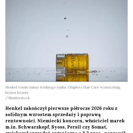
Henkel rośnie mimo trudnego rynku. Olaplex i Hair Care wzmacniają
biznes beauty
Shutterstock
Henkel zakończył pierwsze półrocze 2026 roku z
solidnym wzrostem sprzedaży i poprawą
rentowności. Niemiecki koncern, właściciel marek
m.in. Schwarzkopf, Syoss, Persil czy Somat,