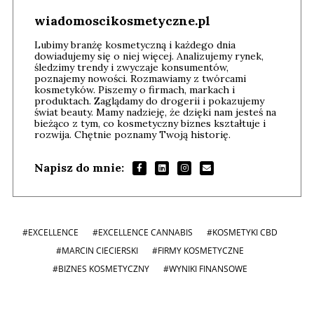
wiadomoscikosmetyczne.pl
Lubimy branżę kosmetyczną i każdego dnia
dowiadujemy się o niej więcej. Analizujemy rynek,
śledzimy trendy i zwyczaje konsumentów,
poznajemy nowości. Rozmawiamy z twórcami
kosmetyków. Piszemy o firmach, markach i
produktach. Zaglądamy do drogerii i pokazujemy
świat beauty. Mamy nadzieję, że dzięki nam jesteś na
bieżąco z tym, co kosmetyczny biznes kształtuje i
rozwija. Chętnie poznamy Twoją historię.
Napisz do mnie:
#EXCELLENCE
#EXCELLENCE CANNABIS
#KOSMETYKI CBD
#MARCIN CIECIERSKI
#FIRMY KOSMETYCZNE
#BIZNES KOSMETYCZNY
#WYNIKI FINANSOWE
Andrzej i Marta Sterniccy
Marta i