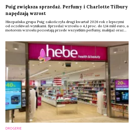
Puig zwiększa sprzedaż. Perfumy i Charlotte Tilbury
napędzają wzrost
Hiszpańska grupa Puig zakończyła drugi kwartał 2026 rok z lepszymi
od oczekiwań wynikami. Sprzedaż wzrosła o 4,1 proc. do 1,14 mld euro, a
motorem wzrostu pozostają przede wszystkim perfumy, makijaż oraz
dermokosmetyki. Firma podtrzymała całoroczne prognozy i
przekonuje, że mimo niespokojnej sytuacji geopolitycznej nadal rośnie
szybciej niż globalny rynek beauty premium.
DROGERIE