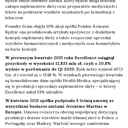
będzie służył obsłudze klienta, który będzie mógł dokonać
zakupu suplementów diety oraz preparatów medycznych i
leków na podstawie wyników uzyskanych po konsultacji z
lekarzem.
Ponadto firma objęła 10% akcji spółki Polskie Konopie.
Będzie ona produkowała artykuły spożywcze z dodatkiem
konopii, suplementy diety, a także rozpocznie sprzedaż
wyrobów farmaceutycznych i medycznych oraz kosmetyków
na bazie konopii.
W pierwszym kwartale 2021 roku Excellence osiągnął
przychody w wysokości 12,833 mln zł, czyli o 20,8%
wyższe w porównaniu do Q1 2020
. Zysk netto wyniósł 407,3
tys. zł i wzrósł aż o 1548 %. W wynikach pierwszego kwartału
są konsolidowane dane spółki Health Medica, specjalizującej
się w produkcji i sprzedaży suplementów diety – w której
Excellence nabył 51% udziałów.
W kwietniu 2021 spółka podpisała 3-letnią umowę ze
wszystkimi business unitami Jeronimo Martins w
Europie.
Umowa rozszerza obecną współpracę dotyczącą
produkcji i dostaw wyrobów marki własnej sieci w Polsce o
Portugalię oraz Maderę. Wartość nowego zamówienia