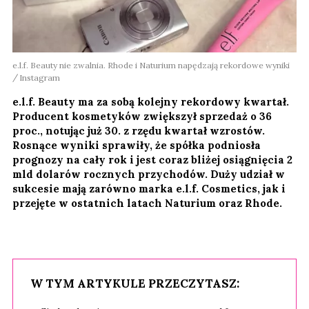
e.l.f. Beauty nie zwalnia. Rhode i Naturium napędzają rekordowe wyniki
Instagram
e.l.f. Beauty ma za sobą kolejny rekordowy kwartał.
Producent kosmetyków zwiększył sprzedaż o 36
proc., notując już 30. z rzędu kwartał wzrostów.
Rosnące wyniki sprawiły, że spółka podniosła
prognozy na cały rok i jest coraz bliżej osiągnięcia 2
mld dolarów rocznych przychodów. Duży udział w
sukcesie mają zarówno marka e.l.f. Cosmetics, jak i
przejęte w ostatnich latach Naturium oraz Rhode.
W TYM ARTYKULE PRZECZYTASZ: