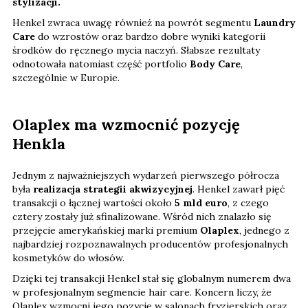
stylizacji.
Henkel zwraca uwagę również na powrót segmentu
Laundry
Care
do wzrostów oraz bardzo dobre wyniki kategorii
środków do ręcznego mycia naczyń. Słabsze rezultaty
odnotowała natomiast część portfolio
Body Care
,
szczególnie w Europie.
Olaplex ma wzmocnić pozycję
Henkla
Jednym z najważniejszych wydarzeń pierwszego półrocza
była
realizacja strategii akwizycyjnej
. Henkel zawarł pięć
transakcji o łącznej wartości około
5 mld euro
, z czego
cztery zostały już sfinalizowane. Wśród nich znalazło się
przejęcie amerykańskiej marki premium
Olaplex
, jednego z
najbardziej rozpoznawalnych producentów profesjonalnych
kosmetyków do włosów.
Dzięki tej transakcji Henkel stał się globalnym numerem dwa
w profesjonalnym segmencie hair care. Koncern liczy, że
Olaplex wzmocni jego pozycję w salonach fryzjerskich oraz