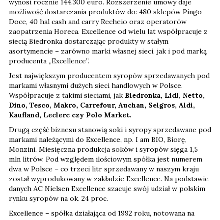
wynosi rocznie 144.300 euro. Rozszerzenie umowy daje
możliwość dostarczania produktów do: 480 sklepów Pingo
Doce, 40 hal cash and carry Recheio oraz operatorów
zaopatrzenia Horeca. Excellence od wielu lat współpracuje z
siecią Biedronka dostarczając produkty w stałym
asortymencie – zarówno marki własnej sieci, jak i pod marką
producenta „Excellence”.
Jest największym producentem syropów sprzedawanych pod
markami własnymi dużych sieci handlowych w Polsce.
Współpracuje z takimi sieciami, jak
Biedronka, Lidl, Netto,
Dino, Tesco, Makro, Carrefour, Auchan, Selgros, Aldi,
Kaufland, Leclerc czy Polo Market.
Drugą część biznesu stanowią soki i syropy sprzedawane pod
markami należącymi do Excellence, np. I am BIO, Biorę,
Monzini. Miesięczna produkcja soków i syropów sięga 1,5
mln litrów. Pod względem ilościowym spółka jest numerem
dwa w Polsce – co trzeci litr sprzedawany w naszym kraju
został wyprodukowany w zakładzie Excellence. Na podstawie
danych AC Nielsen Excellence szacuje swój udział w polskim
rynku syropów na ok. 24 proc.
Excellence – spółka działająca od 1992 roku, notowana na