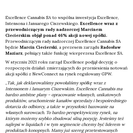
Excellence Cannabis SA to wspólna inwestycja Excellence,
Intensona i Januarego Ciszewskiego.
Excellence wraz z
przewodniczącym rady nadzorczej Marcinem
Ciecierskim objął ponad 46% akcji nowej spółki.
Przewodniczącym rady nadzorczej Excellence Cannabis SA
będzie
Marcin Ciecierski
, a prezesem zarządu
Radosław
Maziarz
, pełniący także funkcję wiceprezesa Excellence SA.
W styczniu 2021 roku zarząd Excellence podjął decyzję o
rozpoczęciu działań zmierzających do przeniesienia notowań
akcji spółki z NewConnect na rynek regulowany GPW.
„
Tak, jak deklarowaliśmy powołaliśmy spółkę wraz z
Intensonem i Januarym Ciszewskim. Excellence Cannabis ma
bardzo ambitne plany – opracowanie własnych, unikatowych
produktów, uruchomienie kanałów sprzedaży i bezpośredniego
dotarcia do odbiorcy, a także w przyszłości bazowanie na
własnych surowcach. To bardzo perspektywiczny rynek, na
którym możemy szybko zbudować silną pozycję. Jesteśmy też
najlepsi w liquidach i w tym segmencie chcemy być liderem w
produktach konopnych. Mamy już szereg przetestowanych