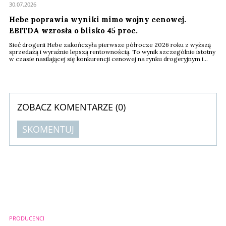
30.07.2026
Hebe poprawia wyniki mimo wojny cenowej.
EBITDA wzrosła o blisko 45 proc.
Sieć drogerii Hebe zakończyła pierwsze półrocze 2026 roku z wyższą
sprzedażą i wyraźnie lepszą rentownością. To wynik szczególnie istotny
w czasie nasilającej się konkurencji cenowej na rynku drogeryjnym i
deflacji koszyka zakupowego. EBITDA sieci wzrosła z 18 do 26 mln
euro, a jej marża zwiększyła się z 6,2 do 8,3 proc.
ZOBACZ KOMENTARZE (
0
)
SKOMENTUJ
Komentarze (
0
)
Nie znaleziono komentarzy
Zostaw swoje komentarze
Imię (Wymagane)
PRODUCENCI