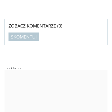
ZOBACZ KOMENTARZE (
0
)
SKOMENTUJ
Komentarze (
0
)
Nie znaleziono komentarzy
Zostaw swoje komentarze
Imię (Wymagane)
Anuluj
Prześlij komentarz