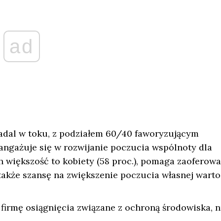
ad
nadal w toku, z podziałem 60/40 faworyzującym
angażuje się w rozwijanie poczucia wspólnoty dla
h większość to kobiety (58 proc.), pomaga zaoferow
akże szansę na zwiększenie poczucia własnej wartoś
firmę osiągnięcia związane z ochroną środowiska, np