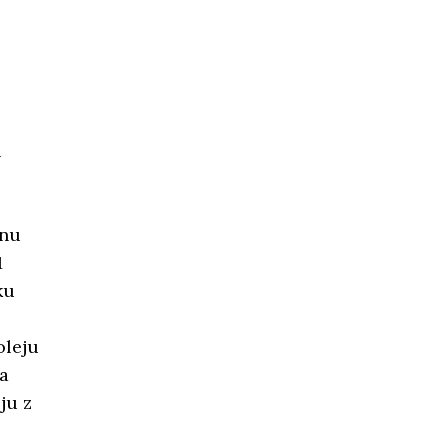
i
enu
1
ku
oleju
a
ju z