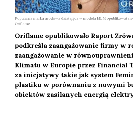
Popularna marka urodowa działająca w modelu MLM opublikowała sw
Oriflame
Oriflame opublikowało Raport Zró
podkreśla zaangażowanie firmy w re
zaangażowanie w równouprawnienie p
Klimatu w Europie przez Financial T
za inicjatywy takie jak system Femin
plastiku w porównaniu z nowymi but
obiektów zasilanych energią elektry