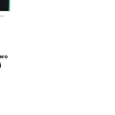
owe
owo
j