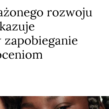
ażonego rozwoju
kazuje
 zapobieganie
łóceniom