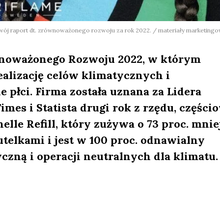
ój raport dt. zrównoważonego rozwoju za rok 2022. / materiały marketing
wnoważonego Rozwoju 2022, w którym
alizację celów klimatycznych i
łci. Firma została uznana za Lidera
imes i Statista drugi rok z rzędu, części
elle Refill, który zużywa o 73 proc. mnie
elkami i jest w 100 proc. odnawialny
czną i operacji neutralnych dla klimatu.