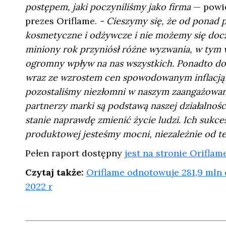
postępem, jaki poczyniliśmy jako firma
— powi
prezes Oriflame.
- Cieszymy się, że od ponad
kosmetyczne i odżywcze i nie możemy się docze
miniony rok przyniósł różne wyzwania, w tym 
ogromny wpływ na nas wszystkich. Ponadto doś
wraz ze wzrostem cen spowodowanym inflacją 
pozostaliśmy niezłomni w naszym zaangażowani
partnerzy marki są podstawą naszej działalnośc
stanie naprawdę zmienić życie ludzi. Ich sukces 
produktowej jesteśmy mocni, niezależnie od te
Pełen raport dostępny
jest na stronie Oriflam
Czytaj także:
Oriflame odnotowuje 281,9 mln
2022 r