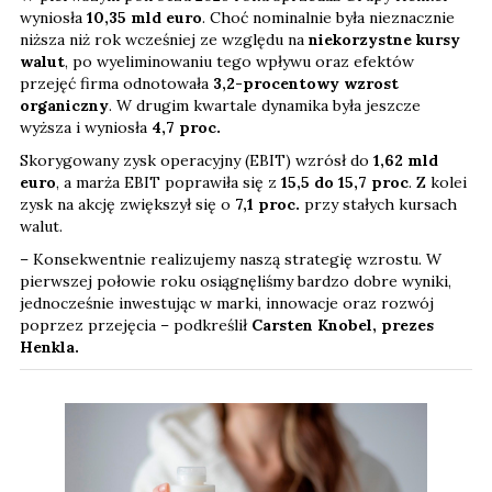
wyniosła
10,35 mld euro
. Choć nominalnie była nieznacznie
niższa niż rok wcześniej ze względu na
niekorzystne kursy
walut
, po wyeliminowaniu tego wpływu oraz efektów
przejęć firma odnotowała
3,2-procentowy wzrost
organiczny
. W drugim kwartale dynamika była jeszcze
wyższa i wyniosła
4,7 proc.
Skorygowany zysk operacyjny (EBIT) wzrósł do
1,62 mld
euro
, a marża EBIT poprawiła się z
15,5 do 15,7 proc
. Z kolei
zysk na akcję zwiększył się o
7,1
proc.
przy stałych kursach
walut.
– Konsekwentnie realizujemy naszą strategię wzrostu. W
pierwszej połowie roku osiągnęliśmy bardzo dobre wyniki,
jednocześnie inwestując w marki, innowacje oraz rozwój
poprzez przejęcia – podkreślił
Carsten Knobel, prezes
Henkla.