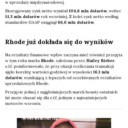
w sprzedaży międzynarodowej.
Skorygowany zysk netto wyniósł
104,6 mln dolarów
, wobec
51,3 mln dolarów
rok wcześniej. Z kolei zysk netto według
standardów GAAP osiągnął
66,6 mln dolarów.
Rhode już dokłada się do wyników
Na rezultaty finansowe wpływ zaczyna mieć również przejęta
w tym roku marka
Rhode
, założona przez
Hailey Bieber
.
e.l.f. poinformowało, że przy okazji rozliczania transakcji
ujęło korektę wartości godziwej w wysokości
16,1 mln
dolarów
, wynikającą z lepszych od oczekiwanych rezultatów
sprzedażowych Rhode.
Przejęcie jednej z najgłośniejszych marek beauty ostatnich
lat może okazać się dla e.l.f. jednym z najważniejszych
motorów wzrostu.