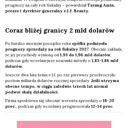
prognozy na cały rok fiskalny – powiedział
Tarang Amin,
prezes i dyrektor generalny e.l.f. Beauty.
Coraz bliżej granicy 2 mld dolarów
Po bardzo mocnym początku roku
spółka podniosła
prognozy sprzedaży na rok fiskalny 2027
. Obecnie zakłada,
że jej przychody wyniosą od
1,93 do 1,96 mld dolarów
,
podczas gdy wcześniejsze szacunki mówiły o
1,83–1,86 mld
dolarów.
Jeszcze dwa lata temu e.l.f. po raz pierwszy przekroczyło
poziom miliarda dolarów rocznej sprzedaży.
Jeśli utrzyma
obecne tempo, w ciągu zaledwie trzech lat niemal
podwoi skalę działalności.
Firma spodziewa się obecnie wzrostu sprzedaży o
18–20
proc.
, podczas gdy wcześniej prognozowała
12–14 proc
.