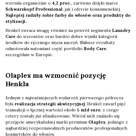
wzrosła organicznie o
4,2 proc.
, zarówno dzięki marce
Schwarzkopf Professional
, jak i ofercie konsumenckiej.
Najlepiej radziły sobie farby do włosów oraz produkty do
stylizacji.
Henkel zwraca uwagę również na powrót segmentu
Laundry
Care
do wzrostów oraz bardzo dobre wyniki kategorii
środków do ręcznego mycia naczyń. Słabsze rezultaty
odnotowała natomiast część portfolio
Body Care
,
szczególnie w Europie.
Olaplex ma wzmocnić pozycję
Henkla
Jednym z najważniejszych wydarzeń pierwszego półrocza
była
realizacja strategii akwizycyjnej
. Henkel zawarł pięć
transakcji o łącznej wartości około
5 mld euro
, z czego
cztery zostały już sfinalizowane. Wśród nich znalazło się
przejęcie amerykańskiej marki premium
Olaplex
, jednego z
najbardziej rozpoznawalnych producentów profesjonalnych
kosmetyków do włosów.