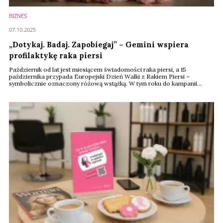
BIZNES
07.10.2025
„Dotykaj. Badaj. Zapobiegaj” – Gemini wspiera
profilaktykę raka piersi
Październik od lat jest miesiącem świadomości raka piersi, a 15
października przypada Europejski Dzień Walki z Rakiem Piersi –
symbolicznie oznaczony różową wstążką. W tym roku do kampanii
promujących profilaktykę dołączyła sieć aptek Gemini, organizując akcję
pod hasłem „Dotykaj. Badaj. Zapobiegaj”. Inicjatywa ma zwrócić uwagę
na znaczenie regularnych i bezbolesnych badań, które pozwalają
wykryć nowotwór na ...