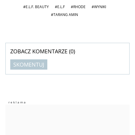
#E.L.F. BEAUTY
#E.L.F
#RHODE
#WYNIKI
#TARANG AMIN
ZOBACZ KOMENTARZE (
0
)
SKOMENTUJ
Komentarze (
0
)
Nie znaleziono komentarzy
Zostaw swoje komentarze
Imię (Wymagane)
Anuluj