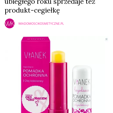
ubiegłego roku sprzedaje też
produkt-cegiełkę
WIADOMOSCIKOSMETYCZNE.PL