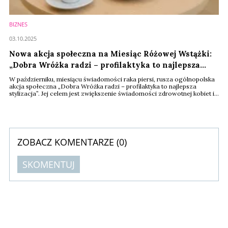
BIZNES
03.10.2025
Nowa akcja społeczna na Miesiąc Różowej Wstążki:
„Dobra Wróżka radzi – profilaktyka to najlepsza
stylizacja”
W październiku, miesiącu świadomości raka piersi, rusza ogólnopolska
akcja społeczna „Dobra Wróżka radzi – profilaktyka to najlepsza
stylizacja”. Jej celem jest zwiększenie świadomości zdrowotnej kobiet i
zachęcanie do regularnych badań. Dobrymi Wróżkami w kampanii są
fryzjerki, kosmetyczki i makijażystki, które w codziennych rozmowach z
klientkami subtelnie przypominają o konieczności dbania o zdrowie.
Organizator ...
ZOBACZ KOMENTARZE (
0
)
SKOMENTUJ
Komentarze (
0
)
Nie znaleziono komentarzy
Zostaw swoje komentarze