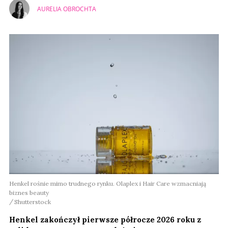
AURELIA OBROCHTA
Henkel rośnie mimo trudnego rynku. Olaplex i Hair Care wzmacniają
biznes beauty
Shutterstock
Henkel zakończył pierwsze półrocze 2026 roku z