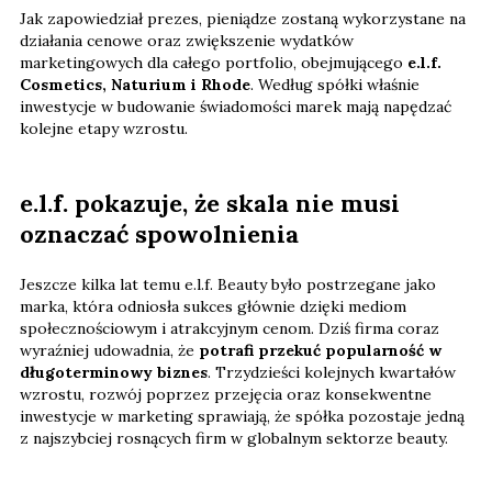
Jak zapowiedział prezes, pieniądze zostaną wykorzystane na
działania cenowe oraz zwiększenie wydatków
marketingowych dla całego portfolio, obejmującego
e.l.f.
Cosmetics, Naturium i Rhode
. Według spółki właśnie
inwestycje w budowanie świadomości marek mają napędzać
kolejne etapy wzrostu.
e.l.f. pokazuje, że skala nie musi
oznaczać spowolnienia
Jeszcze kilka lat temu e.l.f. Beauty było postrzegane jako
marka, która odniosła sukces głównie dzięki mediom
społecznościowym i atrakcyjnym cenom. Dziś firma coraz
wyraźniej udowadnia, że
potrafi przekuć popularność w
długoterminowy biznes
. Trzydzieści kolejnych kwartałów
wzrostu, rozwój poprzez przejęcia oraz konsekwentne
inwestycje w marketing sprawiają, że spółka pozostaje jedną
z najszybciej rosnących firm w globalnym sektorze beauty.