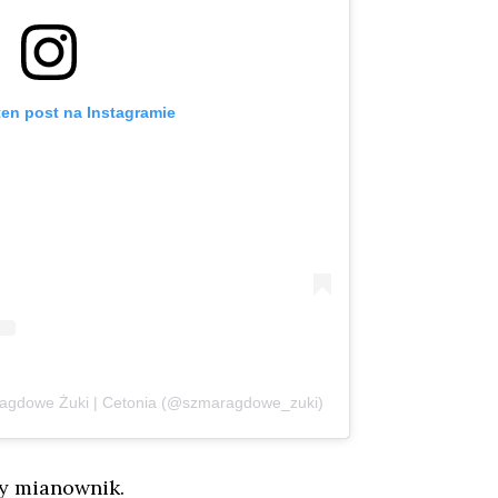
ten post na Instagramie
ragdowe Żuki | Cetonia (@szmaragdowe_zuki)
y mianownik.