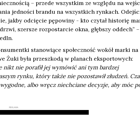
niecznością – przede wszystkim ze względu na wejśc
nia jedności brandu na wszystkich rynkach. Odejśc
e, jakby odcięcie pępowiny - kto czytał historię mar
drzwi, szersze rozpostarcie okna, głębszy oddech” –
edIn.
onsumentki stanowiące społeczność wokół marki na
e Żuki była przeszkodą w planach eksportowych:
nikt nie porafił jej wymówić ani tym bardzej
aszym rynku, który także nie pozostawił złudzeń. Cz
ewygodne, albo wręcz niechciane decyzje, aby móc p
REKLAMA