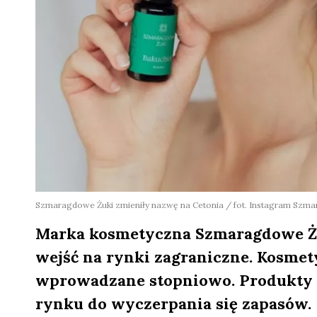
Szmaragdowe Żuki zmieniły nazwę na Cetonia / fot. Instagram Szm
Marka kosmetyczna Szmaragdowe Żu
wejść na rynki zagraniczne. Kosmet
wprowadzane stopniowo. Produkty 
rynku do wyczerpania się zapasów.