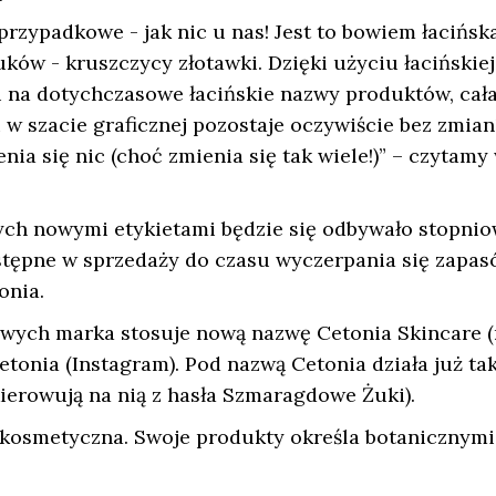
 przypadkowe - jak nic u nas! Jest to bowiem łacińsk
w - kruszczycy złotawki. Dzięki użyciu łacińskiej
 na dotychczasowe łacińskie nazwy produktów, cał
w szacie graficznej pozostaje oczywiście bez zmian
nia się nic (choć zmienia się tak wiele!)” – czytamy
h nowymi etykietami będzie się odbywało stopnio
tępne w sprzedaży do czasu wyczerpania się zapas
onia.
owych marka stosuje nową nazwę Cetonia Skincare (
onia (Instagram). Pod nazwą Cetonia działa już ta
ierowują na nią z hasła Szmaragdowe Żuki).
kosmetyczna. Swoje produkty określa botanicznymi