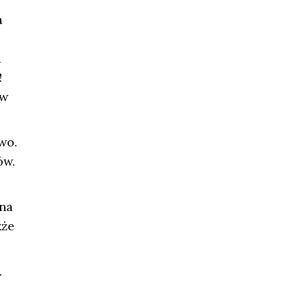
a
a
!
 w
wo.
ów.
na
kże
.