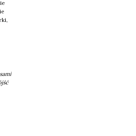
ie
ie
ki,
asami
ójść