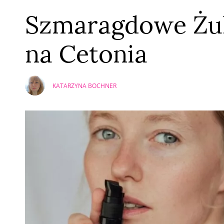
Szmaragdowe Żuk
na Cetonia
KATARZYNA BOCHNER