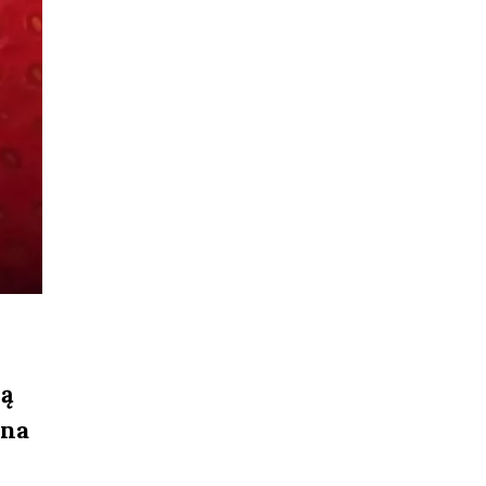
dą
 na