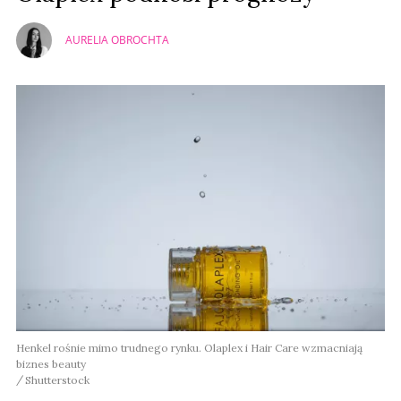
AURELIA OBROCHTA
Henkel rośnie mimo trudnego rynku. Olaplex i Hair Care wzmacniają
biznes beauty
Shutterstock