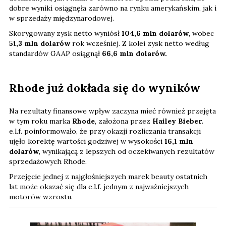
dobre wyniki osiągnęła zarówno na rynku amerykańskim, jak i
w sprzedaży międzynarodowej.
Skorygowany zysk netto wyniósł
104,6 mln dolarów
, wobec
51,3 mln dolarów
rok wcześniej. Z kolei zysk netto według
standardów GAAP osiągnął
66,6 mln dolarów.
Rhode już dokłada się do wyników
Na rezultaty finansowe wpływ zaczyna mieć również przejęta
w tym roku marka
Rhode
, założona przez
Hailey Bieber
.
e.l.f. poinformowało, że przy okazji rozliczania transakcji
ujęło korektę wartości godziwej w wysokości
16,1 mln
dolarów
, wynikającą z lepszych od oczekiwanych rezultatów
sprzedażowych Rhode.
Przejęcie jednej z najgłośniejszych marek beauty ostatnich
lat może okazać się dla e.l.f. jednym z najważniejszych
motorów wzrostu.