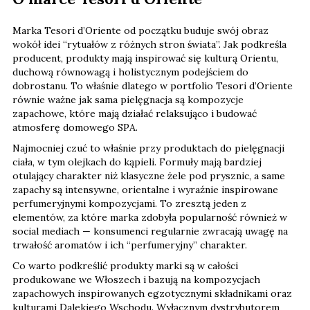
Marka Tesori d’Oriente od początku buduje swój obraz
wokół idei “rytuałów z różnych stron świata”. Jak podkreśla
producent, produkty mają inspirować się kulturą Orientu,
duchową równowagą i holistycznym podejściem do
dobrostanu. To właśnie dlatego w portfolio Tesori d’Oriente
równie ważne jak sama pielęgnacja są kompozycje
zapachowe, które mają działać relaksująco i budować
atmosferę domowego SPA.
Najmocniej czuć to właśnie przy produktach do pielęgnacji
ciała, w tym olejkach do kąpieli. Formuły mają bardziej
otulający charakter niż klasyczne żele pod prysznic, a same
zapachy są intensywne, orientalne i wyraźnie inspirowane
perfumeryjnymi kompozycjami. To zresztą jeden z
elementów, za które marka zdobyła popularność również w
social mediach — konsumenci regularnie zwracają uwagę na
trwałość aromatów i ich “perfumeryjny” charakter.
Co warto podkreślić produkty marki są w całości
produkowane we Włoszech i bazują na kompozycjach
zapachowych inspirowanych egzotycznymi składnikami oraz
kulturami Dalekiego Wschodu. Wyłącznym dystrybutorem