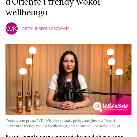
d’Oriente i trendy wokół
wellbeingu
ARTYKUŁ SPONSOROWANY
Testowane przez WK. Włoskie rytuały pielęgnacyjne od Tesori
d’Oriente i trendy wokół wellbeingu / wiadomoscikosmetyczne.pl
Rynek beauty coraz mocniej skręca dziś w stronę