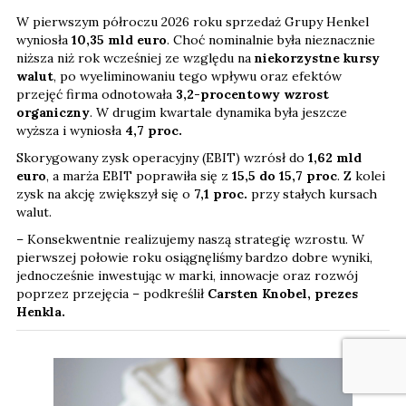
W pierwszym półroczu 2026 roku sprzedaż Grupy Henkel
wyniosła
10,35 mld euro
. Choć nominalnie była nieznacznie
niższa niż rok wcześniej ze względu na
niekorzystne kursy
walut
, po wyeliminowaniu tego wpływu oraz efektów
przejęć firma odnotowała
3,2-procentowy wzrost
organiczny
. W drugim kwartale dynamika była jeszcze
wyższa i wyniosła
4,7 proc.
Skorygowany zysk operacyjny (EBIT) wzrósł do
1,62 mld
euro
, a marża EBIT poprawiła się z
15,5 do 15,7 proc
. Z kolei
zysk na akcję zwiększył się o
7,1
proc.
przy stałych kursach
walut.
– Konsekwentnie realizujemy naszą strategię wzrostu. W
pierwszej połowie roku osiągnęliśmy bardzo dobre wyniki,
jednocześnie inwestując w marki, innowacje oraz rozwój
poprzez przejęcia – podkreślił
Carsten Knobel, prezes
Henkla.