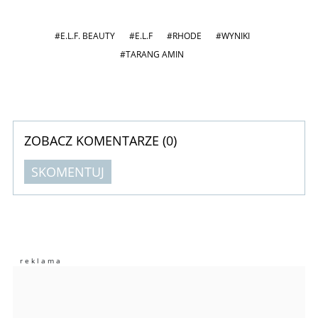
#E.L.F. BEAUTY
#E.L.F
#RHODE
#WYNIKI
#TARANG AMIN
ZOBACZ KOMENTARZE (
0
)
SKOMENTUJ
Komentarze (
0
)
Nie znaleziono komentarzy
Zostaw swoje komentarze
Imię (Wymagane)
Anuluj