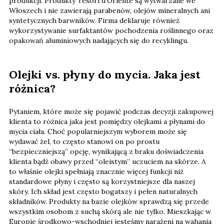
produkcji. Produkty Tesori d’Oriente są wytwarzane we
Włoszech i nie zawierają parabenów, olejów mineralnych ani
syntetycznych barwników. Firma deklaruje również
wykorzystywanie surfaktantów pochodzenia roślinnego oraz
opakowań aluminiowych nadających się do recyklingu.
Olejki vs. płyny do mycia. Jaka jest
różnica?
Pytaniem, które może się pojawić podczas decyzji zakupowej
klienta to różnica jaka jest pomiędzy olejkami a płynami do
mycia ciała. Choć popularniejszym wyborem może się
wydawać żel, to często stanowi on po prostu
“bezpieczniejszą” opcję, wynikającą z braku doświadczenia
klienta bądź obawy przed “oleistym” uczuciem na skórze. A
to właśnie olejki spełniają znacznie więcej funkcji niż
standardowe płyny i często są korzystniejsze dla naszej
skóry. Ich skład jest często bogatszy i pełen naturalnych
składników. Produkty na bazie olejków sprawdzą się przede
wszystkim osobom z suchą skórą ale nie tylko. Mieszkając w
Europie środkowo-wschodniej jesteśmy narażeni na wahania