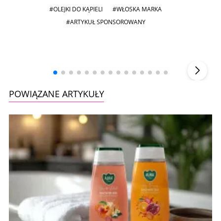
#OLEJKI DO KĄPIELI
#WŁOSKA MARKA
#ARTYKUŁ SPONSOROWANY
Andrzej i Marta Sterniccy
Marta i
▶
POWIĄZANE ARTYKUŁY