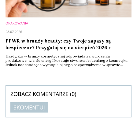
OPAKOWANIA
28.07.2026
PPWR w branży beauty: czy Twoje zapasy są
bezpieczne? Przygotuj się na sierpień 2026 r.
Każdy, kto w branży kosmetycznej odpowiada za wdrożenia
produktowe, wie, ile energii kosztuje stworzenie idealnego kosmetyku.
Jednak nadchodzące wymogi unijnego rozporządzenia w sprawie
opakowań i odpadów opakowaniowych PPWR (2025/40) sprawiają, że
menedżerowie i właściciele marek stają przed wyzwaniem, które nie
dotyczy receptury kremu czy perfum, lecz skomplikowanej
dokumentacji ich opakowań.
ZOBACZ KOMENTARZE (
0
)
SKOMENTUJ
Komentarze (
0
)
Nie znaleziono komentarzy