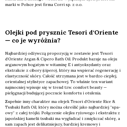
marki w Polsce jest firma Corri sp. z o.o.
Olejki pod prysznic Tesori d‘Oriente
— co je wyróżnia?
Najbardziej odżywczą propozycją w zestawie jest Tesori
d‘Oriente Argan & Cipero Bath Oil. Produkt bazuje na oleju
arganowym bogatym w witaminę E i antyoksydanty oraz
ekstrakcie z cibory (cipero), który ma wspierać regenerację i
elastyczność skóry. Całość utrzymana jest w bardzo ciepłej,
orientalnej stylistyce zapachowej. To właśnie ten wariant
najmocniej wpisuje się w trend tzw. comfort beauty —
pielęgnacji budującej poczucie komfortu i otulenia.
Zupełnie inny charakter ma olejek Tesori d‘Oriente Rice &
Tsubaki Bath Oil, który można określić jako najbardziej “spa-
owy” z całej trójki. Połączenie olejku ryżowego i ekstraktu z
japońskiej kamelii tsubaki ma wygładzać i zmiękczać skórę, a
sam zapach jest delikatniejszy, bardziej kremowy i