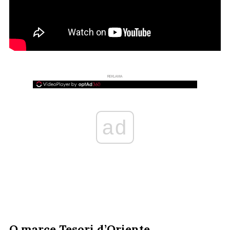
REKLAMA
ad
O marce Tesori d’Oriente