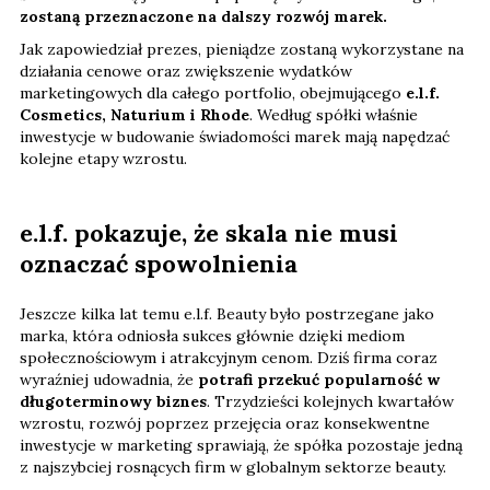
zostaną przeznaczone na dalszy rozwój marek.
Jak zapowiedział prezes, pieniądze zostaną wykorzystane na
działania cenowe oraz zwiększenie wydatków
marketingowych dla całego portfolio, obejmującego
e.l.f.
Cosmetics, Naturium i Rhode
. Według spółki właśnie
inwestycje w budowanie świadomości marek mają napędzać
kolejne etapy wzrostu.
e.l.f. pokazuje, że skala nie musi
oznaczać spowolnienia
Jeszcze kilka lat temu e.l.f. Beauty było postrzegane jako
marka, która odniosła sukces głównie dzięki mediom
społecznościowym i atrakcyjnym cenom. Dziś firma coraz
wyraźniej udowadnia, że
potrafi przekuć popularność w
długoterminowy biznes
. Trzydzieści kolejnych kwartałów
wzrostu, rozwój poprzez przejęcia oraz konsekwentne
inwestycje w marketing sprawiają, że spółka pozostaje jedną
z najszybciej rosnących firm w globalnym sektorze beauty.