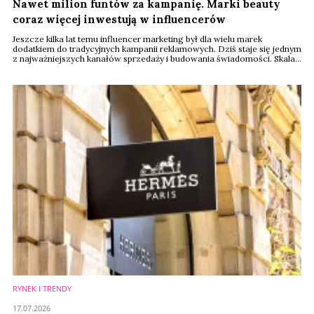
Nawet milion funtów za kampanię. Marki beauty
coraz więcej inwestują w influencerów
Jeszcze kilka lat temu influencer marketing był dla wielu marek
dodatkiem do tradycyjnych kampanii reklamowych. Dziś staje się jednym
z najważniejszych kanałów sprzedaży i budowania świadomości. Skala
wydatków pokazuje, że branża beauty nie zamierza oszczędzać – za
współpracę z największymi gwiazdami mediów społecznościowych
firmy są gotowe zapłacić nawet milion funtów.
RYNEK I TRENDY
17.07.2026