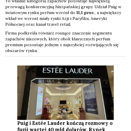
To właśnie kategoria zapachów pozostaje największą
przewagą konkurencyjną hiszpańskiej grupy. Udział Puig w
światowym rynku perfum wzrósł do
11,1 proc
., a największy
wkład we wzrost miały rynki Azji i Pacyfiku, Ameryki
Północnej oraz kanał travel retail.
Firma podkreśla również rosnące znaczenie segmentu
zapachów niszowych, który obok klasycznych perfum
premium pozostaje jednym z najszybciej rozwijających się
obszarów rynku.
Puig i Estée Lauder kończą rozmowy o
fuzji wartej 40 mld dolarów. Rynek