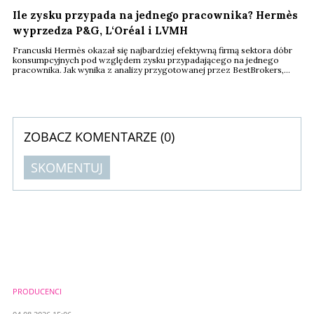
Ile zysku przypada na jednego pracownika? Hermès
wyprzedza P&G, L‘Oréal i LVMH
Francuski Hermès okazał się najbardziej efektywną firmą sektora dóbr
konsumpcyjnych pod względem zysku przypadającego na jednego
pracownika. Jak wynika z analizy przygotowanej przez BestBrokers,
każdy zatrudniony w spółce generuje średnio ponad 200 tys. dolarów
zysku rocznie. W czołówce zestawienia znalazły się również Procter &
Gamble, Unilever, L‘Oréal oraz LVMH.
ZOBACZ KOMENTARZE (
0
)
SKOMENTUJ
Komentarze (
0
)
Nie znaleziono komentarzy
Zostaw swoje komentarze
Imię (Wymagane)
PRODUCENCI
Anuluj