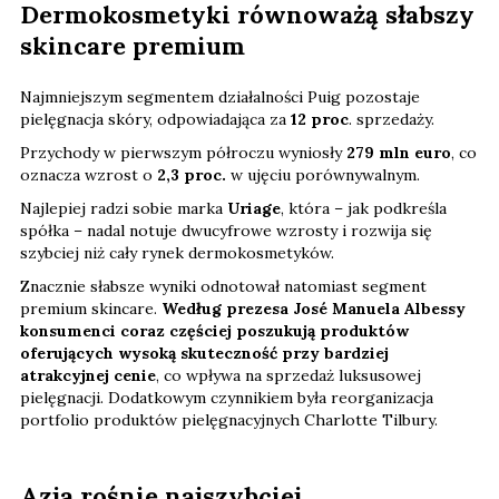
Dermokosmetyki równoważą słabszy
skincare premium
Najmniejszym segmentem działalności Puig pozostaje
pielęgnacja skóry, odpowiadająca za
12 proc
. sprzedaży.
Przychody w pierwszym półroczu wyniosły
279 mln euro
, co
oznacza wzrost o
2,3 proc.
w ujęciu porównywalnym.
Najlepiej radzi sobie marka
Uriage
, która – jak podkreśla
spółka – nadal notuje dwucyfrowe wzrosty i rozwija się
szybciej niż cały rynek dermokosmetyków.
Znacznie słabsze wyniki odnotował natomiast segment
premium skincare.
Według prezesa José Manuela Albessy
konsumenci coraz częściej poszukują produktów
oferujących wysoką skuteczność przy bardziej
atrakcyjnej cenie
, co wpływa na sprzedaż luksusowej
pielęgnacji. Dodatkowym czynnikiem była reorganizacja
portfolio produktów pielęgnacyjnych Charlotte Tilbury.
Azja rośnie najszybciej