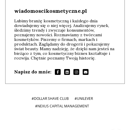
wiadomoscikosmetyczne.pl
Lubimy branżę kosmetyczną i każdego dnia
dowiadujemy się o niej więcej. Analizujemy rynek,
śledzimy trendy i zwyczaje konsumentów,
poznajemy nowości. Rozmawiamy z twórcami
kosmetyków. Piszemy o firmach, markach i
produktach. Zaglądamy do drogerii i pokazujemy
świat beauty. Mamy nadzieję, że dzięki nam jesteś na
bieżąco z tym, co kosmetyczny biznes kształtuje i
rozwija. Chętnie poznamy Twoją historię.
Napisz do mnie:
#DOLLAR SHAVE CLUB
#UNILEVER
#NEXUS CAPITAL MANAGEMENT
Andrzej i Marta Sterniccy
Marta i
▶