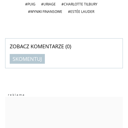
#PUIG
#URIAGE
#CHARLOTTE TILBURY
#WYNIKI FINANSOWE
#ESTÉE LAUDER
ZOBACZ KOMENTARZE (
0
)
SKOMENTUJ
Komentarze (
0
)
Nie znaleziono komentarzy
Zostaw swoje komentarze
Imię (Wymagane)
Anuluj
Prześlij komentarz