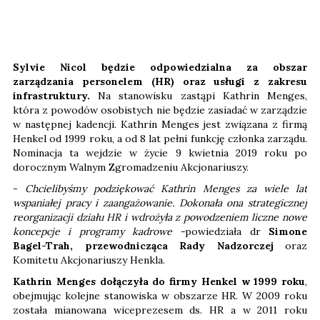
Sylvie Nicol będzie odpowiedzialna za obszar
zarządzania personelem (HR) oraz usługi z zakresu
infrastruktury.
Na stanowisku zastąpi Kathrin Menges,
która z powodów osobistych nie będzie zasiadać w zarządzie
w następnej kadencji. Kathrin Menges jest związana z firmą
Henkel od 1999 roku, a od 8 lat pełni funkcję członka zarządu.
Nominacja ta wejdzie w życie 9 kwietnia 2019 roku po
dorocznym Walnym Zgromadzeniu Akcjonariuszy.
-
Chcielibyśmy podziękować Kathrin Menges za wiele lat
wspaniałej pracy i zaangażowanie. Dokonała ona strategicznej
reorganizacji działu HR i wdrożyła z powodzeniem liczne nowe
koncepcje i programy kadrowe -
powiedziała dr
Simone
Bagel-Trah, przewodnicząca Rady Nadzorczej
oraz
Komitetu Akcjonariuszy Henkla.
Kathrin Menges dołączyła do firmy Henkel w 1999 roku
,
obejmując kolejne stanowiska w obszarze HR. W 2009 roku
została mianowana wiceprezesem ds. HR a w 2011 roku