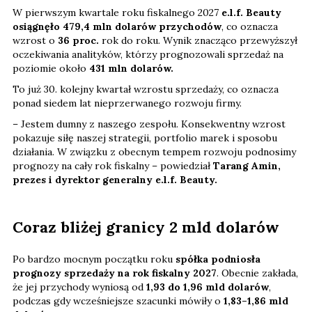
W pierwszym kwartale roku fiskalnego 2027
e.l.f. Beauty
osiągnęło 479,4 mln dolarów przychodów
, co oznacza
wzrost o
36 proc.
rok do roku. Wynik znacząco przewyższył
oczekiwania analityków, którzy prognozowali sprzedaż na
poziomie około
431 mln dolarów.
To już 30. kolejny kwartał wzrostu sprzedaży, co oznacza
ponad siedem lat nieprzerwanego rozwoju firmy.
– Jestem dumny z naszego zespołu. Konsekwentny wzrost
pokazuje siłę naszej strategii, portfolio marek i sposobu
działania. W związku z obecnym tempem rozwoju podnosimy
prognozy na cały rok fiskalny – powiedział
Tarang Amin,
prezes i dyrektor generalny e.l.f. Beauty.
Coraz bliżej granicy 2 mld dolarów
Po bardzo mocnym początku roku
spółka podniosła
prognozy sprzedaży na rok fiskalny 2027
. Obecnie zakłada,
że jej przychody wyniosą od
1,93 do 1,96 mld dolarów
,
podczas gdy wcześniejsze szacunki mówiły o
1,83–1,86 mld