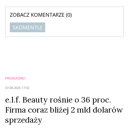
ZOBACZ KOMENTARZE (
0
)
SKOMENTUJ
Komentarze (
0
)
Nie znaleziono komentarzy
Zostaw swoje komentarze
Imię (Wymagane)
PRODUCENCI
Anuluj
07.08.2026 17:02
Prześlij komentarz
e.l.f. Beauty rośnie o 36 proc.
Firma coraz bliżej 2 mld dolarów
sprzedaży