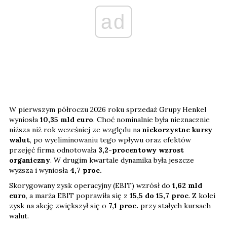
ad
W pierwszym półroczu 2026 roku sprzedaż Grupy Henkel
wyniosła
10,35 mld euro
. Choć nominalnie była nieznacznie
niższa niż rok wcześniej ze względu na
niekorzystne kursy
walut
, po wyeliminowaniu tego wpływu oraz efektów
przejęć firma odnotowała
3,2-procentowy wzrost
organiczny
. W drugim kwartale dynamika była jeszcze
wyższa i wyniosła
4,7 proc.
Skorygowany zysk operacyjny (EBIT) wzrósł do
1,62 mld
euro
, a marża EBIT poprawiła się z
15,5 do 15,7 proc
. Z kolei
zysk na akcję zwiększył się o
7,1
proc.
przy stałych kursach
walut.