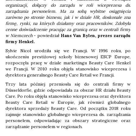
organizacji, dołączy do zarządu w roli wiceprezesa ds.
zarządzania personelem. Ma za sobą wybitne osiągnięcia
zarówno po stronie biznesu, jak i w dziale HR, doskonale zna
firmę, rynki, na których działamy oraz pracowników. Zdobyła
cenne doświadczenie pracując za granicą oraz w centrali firmy
w Niemczech
- powiedział
Hans Van Bylen, prezes zarządu
firmy Henkel.
Sylvie Nicol urodziła się we Francji. W 1996 roku, po
ukończeniu prestiżowej szkoły biznesowej ESCP Europe,
rozpoczęła pracę w dziale marketingu Beauty Care Henkel
we Francji. W 2010 roku objęła stanowisko wiceprezesa i
dyrektora generalnego Beauty Care Retail we Francji.
Trzy lata później przeniosła się do centrali firmy w
Düsseldorfie, gdzie odpowiadała za obszar HR działu Beauty
Care. Po roku objęła stanowisko wiceprezesa oraz dyrektora
Beauty Care Retail w Europie, jak również globalnego
dyrektora sprzedaży Beauty Care. Od początku 2018 roku
zajmuje stanowisko globalnego wiceprezesa ds. zarządzania
personelem, odpowiadając za obszary strategiczne oraz
zarządzanie personelem w regionach.