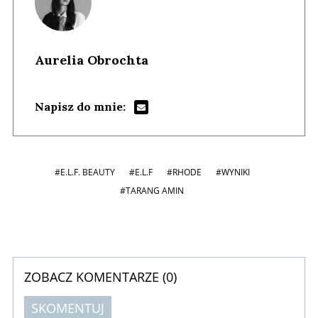
Aurelia Obrochta
Napisz do mnie:
#E.L.F. BEAUTY
#E.L.F
#RHODE
#WYNIKI
#TARANG AMIN
ZOBACZ KOMENTARZE (
0
)
SKOMENTUJ