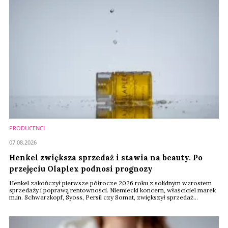
PRODUCENCI
07.08.2026
Henkel zwiększa sprzedaż i stawia na beauty. Po
przejęciu Olaplex podnosi prognozy
Henkel zakończył pierwsze półrocze 2026 roku z solidnym wzrostem
sprzedaży i poprawą rentowności. Niemiecki koncern, właściciel marek
m.in. Schwarzkopf, Syoss, Persil czy Somat, zwiększył sprzedaż
organiczną o 3,2 proc., poprawił wynik EBIT i podniósł prognozy
wzrostu na cały rok. Szczególnie dobrze radzi sobie segment
produktów do pielęgnacji włosów, który pozostaje motorem
napędowym biznesu Consumer Brands.