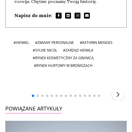
rozwija. Chętnie poznamy Twoją historię.
Napisz do mnie:
#HENKEL
#ZMIANY PERSONALNE
#KATHRIN MENGES
#SYLVIE NICOL
#ZARZĄD HENKLA
#RYNEK KOSMETYCZNY ZA GRANICĄ
#RYNEK HURTOWY W BRONISZACH
Andrzej i Marta Sterniccy
Marta i
▶
POWIĄZANE ARTYKUŁY