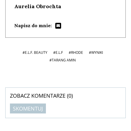
Aurelia Obrochta
Napisz do mnie:
#E.L.F. BEAUTY
#E.L.F
#RHODE
#WYNIKI
#TARANG AMIN
ZOBACZ KOMENTARZE (
0
)
SKOMENTUJ
Komentarze (
0
)