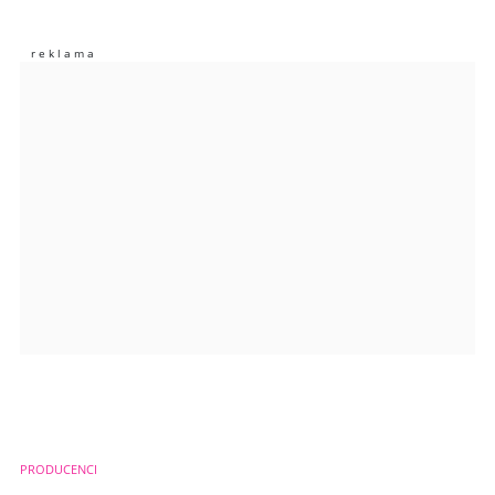
Nie znaleziono komentarzy
Zostaw swoje komentarze
Imię (Wymagane)
Anuluj
Prześlij komentarz
PRODUCENCI