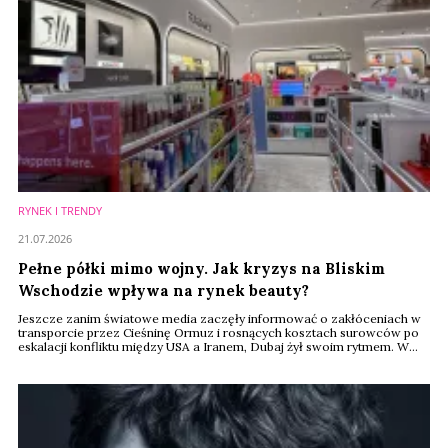
RYNEK I TRENDY
21.07.2026
Pełne półki mimo wojny. Jak kryzys na Bliskim
Wschodzie wpływa na rynek beauty?
Jeszcze zanim światowe media zaczęły informować o zakłóceniach w
transporcie przez Cieśninę Ormuz i rosnących kosztach surowców po
eskalacji konfliktu między USA a Iranem, Dubaj żył swoim rytmem. W
centrach handlowych trudno było dostrzec jakiekolwiek oznaki kryzysu.
W Sephorze tłumy klientów testowały nowe zapachy, koreańskie
kosmetyki zajmowały coraz więcej miejsca na półkach, a luksusowe
marki prezentowały kolejne ...