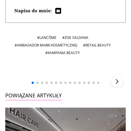
Napisz do mnie:
#LANCÔME
#ZOE SALDANA
#AMBASADOR MARKI KOSMETYCZNEJ
#RETAIL BEAUTY
#KAMPANIA BEAUTY
Andrzej i Marta Sterniccy
Marta i
▶
POWIĄZANE ARTYKUŁY