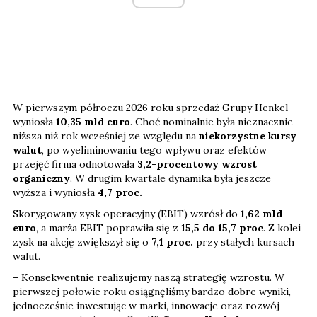
W pierwszym półroczu 2026 roku sprzedaż Grupy Henkel
wyniosła
10,35 mld euro
. Choć nominalnie była nieznacznie
niższa niż rok wcześniej ze względu na
niekorzystne kursy
walut
, po wyeliminowaniu tego wpływu oraz efektów
przejęć firma odnotowała
3,2-procentowy wzrost
organiczny
. W drugim kwartale dynamika była jeszcze
wyższa i wyniosła
4,7 proc.
Skorygowany zysk operacyjny (EBIT) wzrósł do
1,62 mld
euro
, a marża EBIT poprawiła się z
15,5 do 15,7 proc
. Z kolei
zysk na akcję zwiększył się o
7,1
proc.
przy stałych kursach
walut.
– Konsekwentnie realizujemy naszą strategię wzrostu. W
pierwszej połowie roku osiągnęliśmy bardzo dobre wyniki,
jednocześnie inwestując w marki, innowacje oraz rozwój