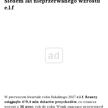
Siedem lat nieprzerwanego wzrostu
e.l.f
ad
W pierwszym kwartale roku fiskalnego 2027
e.l.f. Beauty
osiągnęło 479,4 mln dolarów przychodów
, co oznacza
wzrost o
36 proc.
rok do roku. Wynik znacząco przewyższył