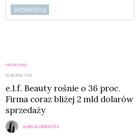
SKOMENTUJ
Komentarze (
0
)
Nie znaleziono komentarzy
Zostaw swoje komentarze
Imię (Wymagane)
PRODUCENCI
Anuluj
07.08.2026 17:02
Prześlij komentarz
e.l.f. Beauty rośnie o 36 proc.
Firma coraz bliżej 2 mld dolarów
sprzedaży
AURELIA OBROCHTA