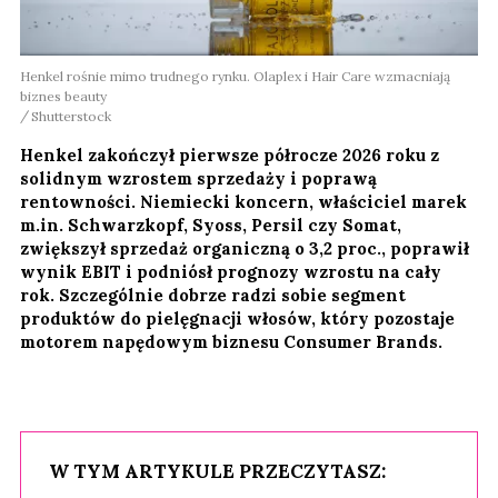
Henkel rośnie mimo trudnego rynku. Olaplex i Hair Care wzmacniają
biznes beauty
Shutterstock
Henkel zakończył pierwsze półrocze 2026 roku z
solidnym wzrostem sprzedaży i poprawą
rentowności. Niemiecki koncern, właściciel marek
m.in. Schwarzkopf, Syoss, Persil czy Somat,
zwiększył sprzedaż organiczną o 3,2 proc., poprawił
wynik EBIT i podniósł prognozy wzrostu na cały
rok. Szczególnie dobrze radzi sobie segment
produktów do pielęgnacji włosów, który pozostaje
motorem napędowym biznesu Consumer Brands.
W TYM ARTYKULE PRZECZYTASZ: