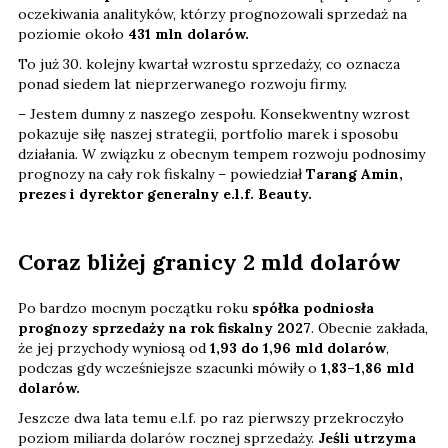
oczekiwania analityków, którzy prognozowali sprzedaż na
poziomie około
431 mln dolarów.
To już 30. kolejny kwartał wzrostu sprzedaży, co oznacza
ponad siedem lat nieprzerwanego rozwoju firmy.
– Jestem dumny z naszego zespołu. Konsekwentny wzrost
pokazuje siłę naszej strategii, portfolio marek i sposobu
działania. W związku z obecnym tempem rozwoju podnosimy
prognozy na cały rok fiskalny – powiedział
Tarang Amin,
prezes i dyrektor generalny e.l.f. Beauty.
Coraz bliżej granicy 2 mld dolarów
Po bardzo mocnym początku roku
spółka podniosła
prognozy sprzedaży na rok fiskalny 2027
. Obecnie zakłada,
że jej przychody wyniosą od
1,93 do 1,96 mld dolarów
,
podczas gdy wcześniejsze szacunki mówiły o
1,83–1,86 mld
dolarów.
Jeszcze dwa lata temu e.l.f. po raz pierwszy przekroczyło
poziom miliarda dolarów rocznej sprzedaży.
Jeśli utrzyma