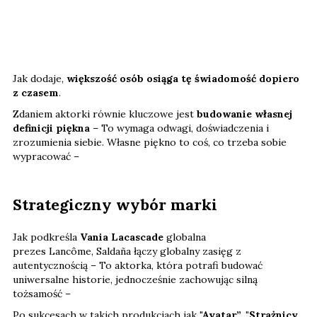
Jak dodaje,
większość osób osiąga tę świadomość dopiero
z czasem
.
Zdaniem aktorki równie kluczowe jest
budowanie własnej
definicji piękna
– To wymaga odwagi, doświadczenia i
zrozumienia siebie. Własne piękno to coś, co trzeba sobie
wypracować –
Strategiczny wybór marki
Jak podkreśla
Vania Lacascade
globalna
prezes Lancôme, Saldaña łączy globalny zasięg z
autentycznością – To aktorka, która potrafi budować
uniwersalne historie, jednocześnie zachowując silną
tożsamość –
Po sukcesach w takich produkcjach jak
"Avatar”, "Strażnicy