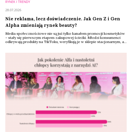
RYNEK I TRENDY
28.07.2026
Nie reklama, lecz doświadczenie. Jak Gen Z i Gen
Alpha zmieniają rynek beauty?
Media społecznościowe nie są już tylko kanałem promocji kosmetyków
– stały się pierwszym etapem zakupowej ścieżki. Młodzi konsumenci
odkrywają produkty na TikToku, weryfikują je w sklepie stacjonarnym, a
kolejne zakupy często finalizują już online. Tak wygląda nowy model
zakupów beauty, który – według raportu Renude Insights, będzie w
najbliższych latach wyznaczał kierunek rozwoju całego rynku.