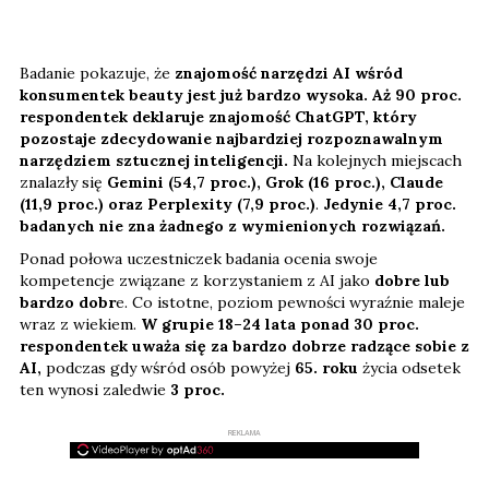
Badanie pokazuje, że
znajomość narzędzi AI wśród
konsumentek beauty jest już bardzo wysoka. Aż 90 proc.
respondentek deklaruje znajomość ChatGPT, który
pozostaje zdecydowanie najbardziej rozpoznawalnym
narzędziem sztucznej inteligencji.
Na kolejnych miejscach
znalazły się
Gemini
(54,7 proc.), Grok (16 proc.), Claude
(11,9 proc.) oraz Perplexity (7,9 proc.)
.
Jedynie 4,7 proc.
badanych nie zna żadnego z wymienionych rozwiązań.
Ponad połowa uczestniczek badania ocenia swoje
kompetencje związane z korzystaniem z AI jako
dobre lub
bardzo dobr
e. Co istotne, poziom pewności wyraźnie maleje
wraz z wiekiem.
W grupie 18–24 lata ponad 30 proc.
respondentek uważa się za bardzo dobrze radzące sobie z
AI,
podczas gdy wśród osób powyżej
65. roku
życia odsetek
ten wynosi zaledwie
3 proc.
REKLAMA