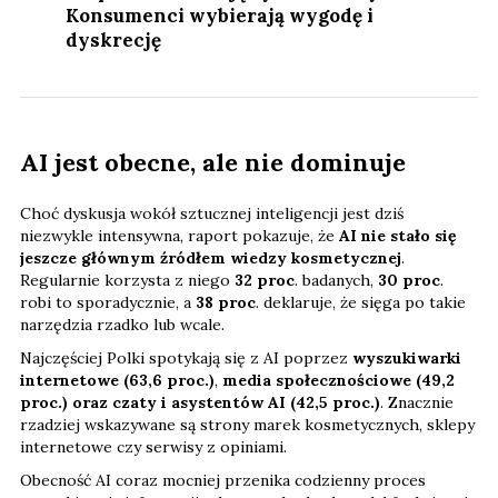
Konsumenci wybierają wygodę i
dyskrecję
AI jest obecne, ale nie dominuje
Choć dyskusja wokół sztucznej inteligencji jest dziś
niezwykle intensywna, raport pokazuje, że
AI nie stało się
jeszcze głównym źródłem wiedzy kosmetycznej
.
Regularnie korzysta z niego
32 proc
. badanych,
30 proc
.
robi to sporadycznie, a
38 proc
. deklaruje, że sięga po takie
narzędzia rzadko lub wcale.
Najczęściej Polki spotykają się z AI poprzez
wyszukiwarki
internetowe (63,6 proc.)
,
media społecznościowe (49,2
proc.) oraz czaty i asystentów AI (42,5 proc.)
. Znacznie
rzadziej wskazywane są strony marek kosmetycznych, sklepy
internetowe czy serwisy z opiniami.
Obecność AI coraz mocniej przenika codzienny proces