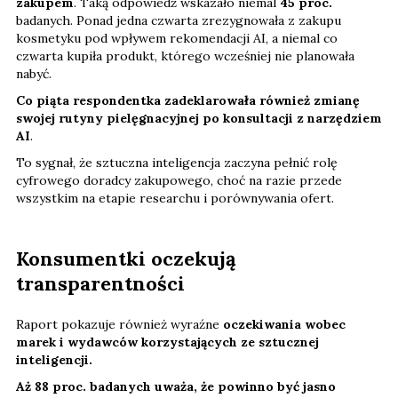
zakupem
. Taką odpowiedź wskazało niemal
45 proc.
badanych. Ponad jedna czwarta zrezygnowała z zakupu
kosmetyku pod wpływem rekomendacji AI, a niemal co
czwarta kupiła produkt, którego wcześniej nie planowała
nabyć.
Co piąta respondentka zadeklarowała również zmianę
swojej rutyny pielęgnacyjnej po konsultacji z narzędziem
AI
.
To sygnał, że sztuczna inteligencja zaczyna pełnić rolę
cyfrowego doradcy zakupowego, choć na razie przede
wszystkim na etapie researchu i porównywania ofert.
Konsumentki oczekują
transparentności
Raport pokazuje również wyraźne
oczekiwania wobec
marek i wydawców korzystających ze sztucznej
inteligencji.
Aż 88 proc. badanych uważa, że powinno być jasno