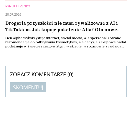
RYNEK I TRENDY
20.07.2026
Drogeria przyszłości nie musi rywalizować z AI i
TikTokiem. Jak kupuje pokolenie Alfa? Oto nowe
drogi wzrostu beauty
Gen Alpha wykorzystuje internet, social media, AI i spersonalizowane
rekomendacje do odkrywania kosmetyków, ale decyzje zakupowe nadal
podejmuje w świecie rzeczywistym: w sklepie, w rozmowie z rodzicami
i rówieśnikami oraz poprzez bezpośrednie testowanie produktów -
wynika z raportu NielsenIQ i Ulta Beauty, „Smart Beauty”. Technologia
nie wyeliminuje więc z rynku drogerii, ale musi zostać odpowiednio
przez nie wykorzystana.
ZOBACZ KOMENTARZE (
0
)
SKOMENTUJ
Komentarze (
0
)
Nie znaleziono komentarzy
Zostaw swoje komentarze
Imię (Wymagane)