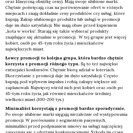
oraz klasyczną obniżkę ceny). Mają swoje ulubione marki.
Chętnie poświęcają czas na porównywanie ofert w różnych
miejscach i znają dokładnie ceny produktów czy usług, które
kupują. Zakup ulubionego produktu lub usługi w promocji
daje im dużo satysfakcji. Nie mają obaw przed kupieniem
„kota w worku”. Starają się także wybierać produkty
znajdujące się aktualnie w promocji. W tej grupie jest więcej
kobiet, osób po 45-tym roku życia i mieszkańców
największych miast.
Łowcy promocji to kolejna grupa, która bardzo chętnie
korzysta z promocji różnego typu.
Są to też najwięksi
entuzjaści konkursów. Chętnie biorą udział w loteriach.
Skorzystanie z promocji daje im dużo satysfakcji. Często
kupują pod wpływem impulsu i robią zakupy większe niż
zaplanowali. Najwięcej wśród nich jest kobiet oraz osób po
45-tym roku życia, jak również mieszkańców średniej
wielkości miast (100-200 tys.)
Minimaliści korzystają z promocji bardzo sporadycznie.
Po swoje ulubione marki sięgają niezależnie od występowania
promocji. W porównaniu z segmentem pasywnych,
minimaliści przed podpisaniem umowy na usługi najczęściej
zapoznają się z ofertami konkurencyjnymi. Szkoda im czasu