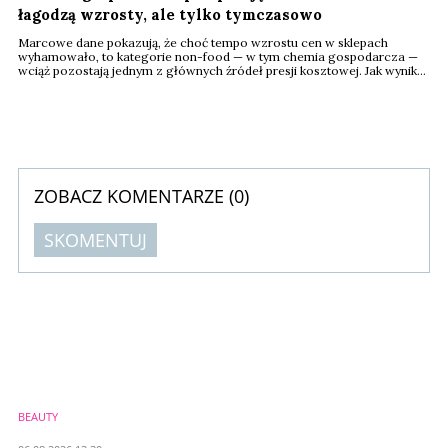
łagodzą wzrosty, ale tylko tymczasowo
Marcowe dane pokazują, że choć tempo wzrostu cen w sklepach
wyhamowało, to kategorie non-food — w tym chemia gospodarcza —
wciąż pozostają jednym z głównych źródeł presji kosztowej. Jak wynika
z raportu UCE Research i Uniwersytetów WSB Merito, to właśnie one w
największym stopniu “ciągną” cały koszyk zakupowy w górę.
ZOBACZ KOMENTARZE (
0
)
SKOMENTUJ
Komentarze (
0
)
Nie znaleziono komentarzy
Zostaw swoje komentarze
Imię (Wymagane)
BEAUTY
Anuluj