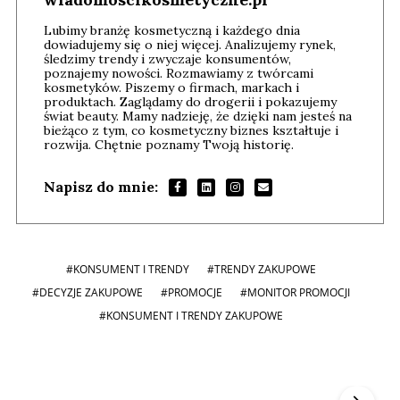
Lubimy branżę kosmetyczną i każdego dnia
dowiadujemy się o niej więcej. Analizujemy rynek,
śledzimy trendy i zwyczaje konsumentów,
poznajemy nowości. Rozmawiamy z twórcami
kosmetyków. Piszemy o firmach, markach i
produktach. Zaglądamy do drogerii i pokazujemy
świat beauty. Mamy nadzieję, że dzięki nam jesteś na
bieżąco z tym, co kosmetyczny biznes kształtuje i
rozwija. Chętnie poznamy Twoją historię.
Napisz do mnie:
#KONSUMENT I TRENDY
#TRENDY ZAKUPOWE
#DECYZJE ZAKUPOWE
#PROMOCJE
#MONITOR PROMOCJI
#KONSUMENT I TRENDY ZAKUPOWE
Andrzej i Marta Sterniccy
Marta i
▶