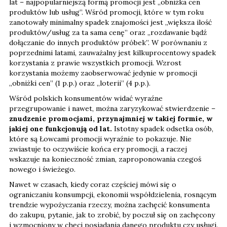
lat – najpopularniejszą formą promocji jest „obniżka cen
produktów lub usług”. Wśród promocji, które w tym roku
zanotowały minimalny spadek znajomości jest „większa ilość
produktów/usług za ta sama cenę” oraz „rozdawanie bądź
dołączanie do innych produktów próbek”. W porównaniu z
poprzednimi latami, zauważalny jest kilkuprocentowy spadek
korzystania z prawie wszystkich promocji. Wzrost
korzystania możemy zaobserwować jedynie w promocji
„obniżki cen” (1 p.p.) oraz „loterii” (4 p.p.).
Wśród polskich konsumentów widać wyraźne
przegrupowanie i nawet, można zaryzykować stwierdzenie –
znudzenie promocjami, przynajmniej w takiej formie, w
jakiej one funkcjonują od lat.
Istotny spadek odsetka osób,
które są Łowcami promocji wyraźnie to pokazuje. Nie
zwiastuje to oczywiście końca ery promocji, a raczej
wskazuje na konieczność zmian, zaproponowania czegoś
nowego i świeżego.
Nawet w czasach, kiedy coraz częściej mówi się o
ograniczaniu konsumpcji, ekonomii współdzielenia, rosnącym
trendzie wypożyczania rzeczy, można zachęcić konsumenta
do zakupu, pytanie, jak to zrobić, by poczuł się on zachęcony
i wzmocniony w chęci posiadania danego produktu czy usługi.