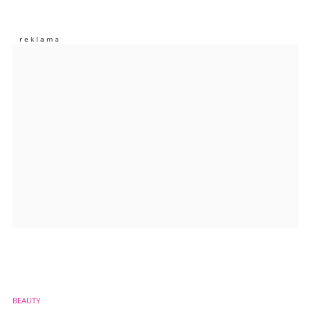
Nie znaleziono komentarzy
Zostaw swoje komentarze
Imię (Wymagane)
Anuluj
Prześlij komentarz
BEAUTY