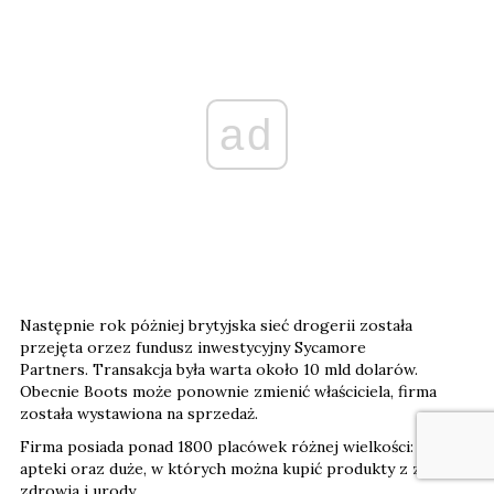
ad
Następnie rok póżniej brytyjska sieć drogerii została
przejęta orzez fundusz inwestycyjny Sycamore
Partners. Transakcja była warta około 10 mld dolarów.
Obecnie Boots może ponownie zmienić właściciela, firma
została wystawiona na sprzedaż.
Firma posiada ponad 1800 placówek różnej wielkości: małe
apteki oraz duże, w których można kupić produkty z zakresu
zdrowia i urody.