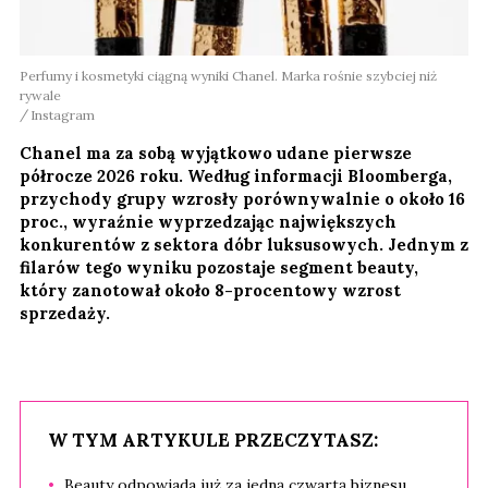
Perfumy i kosmetyki ciągną wyniki Chanel. Marka rośnie szybciej niż
rywale
Instagram
Chanel ma za sobą wyjątkowo udane pierwsze
półrocze 2026 roku. Według informacji Bloomberga,
przychody grupy wzrosły porównywalnie o około 16
proc., wyraźnie wyprzedzając największych
konkurentów z sektora dóbr luksusowych. Jednym z
filarów tego wyniku pozostaje segment beauty,
który zanotował około 8-procentowy wzrost
sprzedaży.
W TYM ARTYKULE PRZECZYTASZ:
Beauty odpowiada już za jedną czwartą biznesu