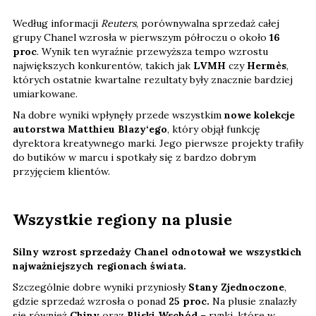
Według informacji
Reuters
, porównywalna sprzedaż całej
grupy Chanel wzrosła w pierwszym półroczu o około
16
proc
. Wynik ten wyraźnie przewyższa tempo wzrostu
największych konkurentów, takich jak
LVMH
czy
Hermès
,
których ostatnie kwartalne rezultaty były znacznie bardziej
umiarkowane.
Na dobre wyniki wpłynęły przede wszystkim
nowe kolekcje
autorstwa Matthieu Blazy‘ego
, który objął funkcję
dyrektora kreatywnego marki. Jego pierwsze projekty trafiły
do butików w marcu i spotkały się z bardzo dobrym
przyjęciem klientów.
Wszystkie regiony na plusie
Silny wzrost sprzedaży Chanel odnotował we wszystkich
najważniejszych regionach świata.
Szczególnie dobre wyniki przyniosły
Stany Zjednoczone
,
gdzie sprzedaż wzrosła o ponad
25 proc.
Na plusie znalazły
się również
Chiny
oraz
Bliski Wschód
– rynki, które w