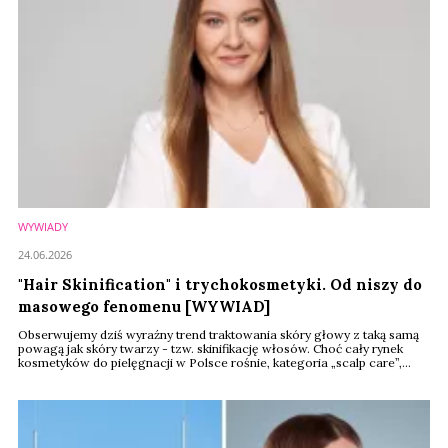
WYWIADY
24.06.2026
"Hair Skinification" i trychokosmetyki. Od niszy do
masowego fenomenu [WYWIAD]
Obserwujemy dziś wyraźny trend traktowania skóry głowy z taką samą
powagą jak skóry twarzy - tzw. skinifikację włosów. Choć cały rynek
kosmetyków do pielęgnacji w Polsce rośnie, kategoria „scalp care”,
dynamicznie rozszerzająca swoją obecność na półkach sklepowych,
jest jednym z najbardziej wyrazistych przejawów jego premiumizacji i
specjalizacji - mówi Marta Iwanowska-Giler, dyrektor ds. kreacji w
firmie OnlyBio.