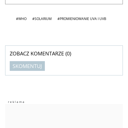
#WHO
#SOLARIUM
#PROMIENIOWANIE UVA I UVB
ZOBACZ KOMENTARZE (
0
)
SKOMENTUJ
Komentarze (
0
)
Nie znaleziono komentarzy
Zostaw swoje komentarze
Imię (Wymagane)
Anuluj