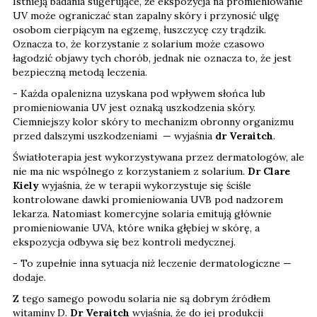
Istnieją badania sugerujące, że ekspozycja na promieniowanie
UV może ograniczać stan zapalny skóry i przynosić ulgę
osobom cierpiącym na egzemę, łuszczycę czy trądzik.
Oznacza to, że korzystanie z solarium może czasowo
łagodzić objawy tych chorób, jednak nie oznacza to, że jest
bezpieczną metodą leczenia.
- Każda opalenizna uzyskana pod wpływem słońca lub
promieniowania UV jest oznaką uszkodzenia skóry.
Ciemniejszy kolor skóry to mechanizm obronny organizmu
przed dalszymi uszkodzeniami — wyjaśnia
dr Veraitch
.
Światłoterapia jest wykorzystywana przez dermatologów, ale
nie ma nic wspólnego z korzystaniem z solarium.
Dr Clare
Kiely
wyjaśnia, że w terapii wykorzystuje się ściśle
kontrolowane dawki promieniowania UVB pod nadzorem
lekarza. Natomiast komercyjne solaria emitują głównie
promieniowanie UVA, które wnika głębiej w skórę, a
ekspozycja odbywa się bez kontroli medycznej.
- To zupełnie inna sytuacja niż leczenie dermatologiczne —
dodaje.
Z tego samego powodu solaria nie są dobrym źródłem
witaminy D.
Dr Veraitch
wyjaśnia, że do jej produkcji