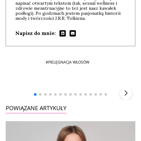
napisać otwartym tekstem (tak, sexual wellness i
zdrowie menstruacyjne to też jest nasz kawałek
podłogi). Po godzinach jestem pasjonatką historii
mody i twórczości J.R.R. Tolkiena.
Napisz do mnie:
#PIELĘGNACJA WŁOSÓW
Andrzej i Marta Sterniccy
Marta i
▶
POWIĄZANE ARTYKUŁY