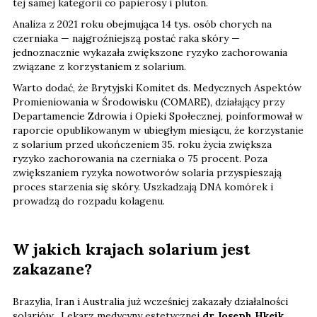
tej samej kategorii co papierosy i pluton.
Analiza z 2021 roku obejmująca 14 tys. osób chorych na
czerniaka — najgroźniejszą postać raka skóry —
jednoznacznie wykazała zwiększone ryzyko zachorowania
związane z korzystaniem z solarium.
Warto dodać, że Brytyjski Komitet ds. Medycznych Aspektów
Promieniowania w Środowisku (COMARE), działający przy
Departamencie Zdrowia i Opieki Społecznej, poinformował w
raporcie opublikowanym w ubiegłym miesiącu, że korzystanie
z solarium przed ukończeniem 35. roku życia zwiększa
ryzyko zachorowania na czerniaka o 75 procent. Poza
zwiększaniem ryzyka nowotworów solaria przyspieszają
proces starzenia się skóry. Uszkadzają DNA komórek i
prowadzą do rozpadu kolagenu.
W jakich krajach solarium jest
zakazane?
Brazylia, Iran i Australia już wcześniej zakazały działalności
solariów. Lekarz medycyny estetycznej
dr Joseph Hkeik