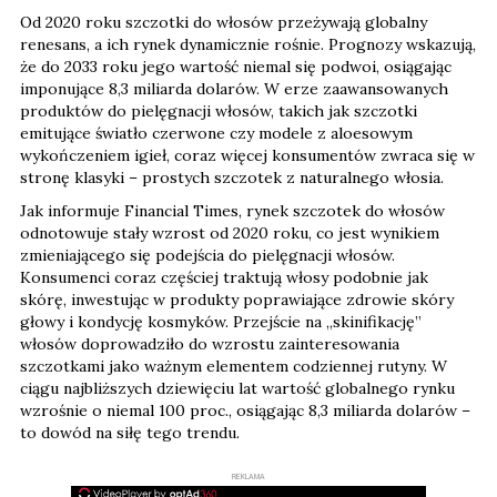
Od 2020 roku szczotki do włosów przeżywają globalny
renesans, a ich rynek dynamicznie rośnie. Prognozy wskazują,
że do 2033 roku jego wartość niemal się podwoi, osiągając
imponujące 8,3 miliarda dolarów. W erze zaawansowanych
produktów do pielęgnacji włosów, takich jak szczotki
emitujące światło czerwone czy modele z aloesowym
wykończeniem igieł, coraz więcej konsumentów zwraca się w
stronę klasyki – prostych szczotek z naturalnego włosia.
Jak informuje Financial Times, rynek szczotek do włosów
odnotowuje stały wzrost od 2020 roku, co jest wynikiem
zmieniającego się podejścia do pielęgnacji włosów.
Konsumenci coraz częściej traktują włosy podobnie jak
skórę, inwestując w produkty poprawiające zdrowie skóry
głowy i kondycję kosmyków. Przejście na „skinifikację”
włosów doprowadziło do wzrostu zainteresowania
szczotkami jako ważnym elementem codziennej rutyny. W
ciągu najbliższych dziewięciu lat wartość globalnego rynku
wzrośnie o niemal 100 proc., osiągając 8,3 miliarda dolarów –
to dowód na siłę tego trendu.
REKLAMA