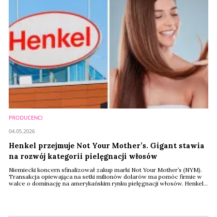
PRODUCENCI
04.05.2026
Henkel przejmuje Not Your Mother’s. Gigant stawia
na rozwój kategorii pielęgnacji włosów
Niemiecki koncern sfinalizował zakup marki Not Your Mother’s (NYM).
Transakcja opiewająca na setki milionów dolarów ma pomóc firmie w
walce o dominację na amerykańskim rynku pielęgnacji włosów. Henkel
zamierza wykorzystać nową strukturę, by budować kolekcję marek
trafiających w gusta nowoczesnych konsumentów.