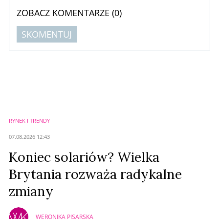
ZOBACZ KOMENTARZE (
0
)
SKOMENTUJ
Komentarze (
0
)
Nie znaleziono komentarzy
Zostaw swoje komentarze
Imię (Wymagane)
RYNEK I TRENDY
Anuluj
07.08.2026 12:43
Prześlij komentarz
Koniec solariów? Wielka
Brytania rozważa radykalne
zmiany
WERONIKA PISARSKA