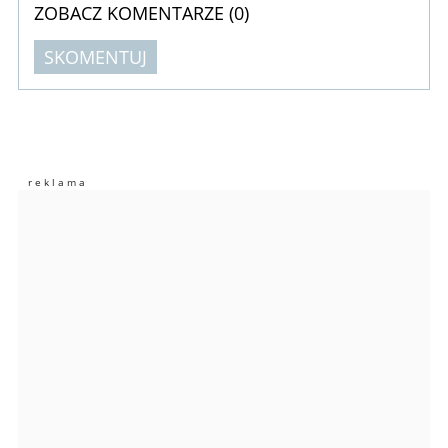
ZOBACZ KOMENTARZE (
0
)
SKOMENTUJ
Komentarze (
0
)
Nie znaleziono komentarzy
Zostaw swoje komentarze
Imię (Wymagane)
Anuluj
Prześlij komentarz