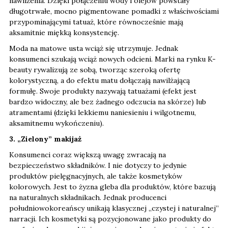
nawilżenia. Dzięki połączeniu wody i olejów powstały
długotrwałe, mocno pigmentowane pomadki z właściwościami
przypominającymi tatuaż, które równocześnie mają
aksamitnie miękką konsystencję.
Moda na matowe usta wciąż się utrzymuje. Jednak
konsumenci szukają wciąż nowych odcieni. Marki na rynku K-
beauty rywalizują ze sobą, tworząc szeroką ofertę
kolorystyczną, a do efektu matu dołączają nawilżającą
formułę. Swoje produkty nazywają tatuażami (efekt jest
bardzo widoczny, ale bez żadnego odczucia na skórze) lub
atramentami (dzięki lekkiemu naniesieniu i wilgotnemu,
aksamitnemu wykończeniu).
3. „Zielony” makijaż
Konsumenci coraz większą uwagę zwracają na
bezpieczeństwo składników. I nie dotyczy to jedynie
produktów pielęgnacyjnych, ale także kosmetyków
kolorowych. Jest to żyzna gleba dla produktów, które bazują
na naturalnych składnikach. Jednak producenci
południowokoreańscy unikają klasycznej „czystej i naturalnej”
narracji. Ich kosmetyki są pozycjonowane jako produkty do