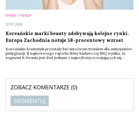
RYNEK I TRENDY
20.07.2026
Koreańskie marki beauty zdobywają kolejne rynki.
Europa Zachodnia notuje 58-procentowy wzrost
Koreańskie kosmetyki przestały być niszowym trendem dla entuzjastów
pielęgnacji. Z najnowszego raportu firmy badawczej NIQ wynika, że
segment K-beauty jest dziś jednym z najszybciej rozwijających się
obszarów światowego rynku kosmetycznego. W ciągu ostatniego roku
jego wartość wzrosła o 53 proc., a w perspektywie dwóch lat aż o 131
proc.
ZOBACZ KOMENTARZE (
0
)
SKOMENTUJ
Komentarze (
0
)
Nie znaleziono komentarzy
Zostaw swoje komentarze