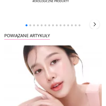
#EKOLOGICZNE PRODUKTY
Andrzej i Marta Sterniccy
Marta i
▶
POWIĄZANE ARTYKUŁY