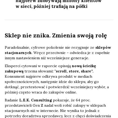
najpierw zdobywają miliony klientów
w sieci, później trafiają na półki
Sklep nie znika. Zmienia swoją rolę
Paradoksalnie, cyfrowe pokolenie nie rezygnuje ze
sklepów
stacjonarnych
. Wręcz przeciwnie – odwiedza je z zupełnie
innym nastawieniem niż wcześniejsze generacje.
Eksperci cytowani w raporcie opisują
nową ścieżkę
zakupową
trzema słowami
: "scroll, store, share”.
Konsument najpierw odkrywa produkt w mediach
społecznościowych, następnie idzie do sklepu, aby go
dotknąć, przetestować i potwierdzić wcześniejszy wybór, a
później często wraca do zakupów online.
Badanie
L.E.K. Consulting
pokazuje, że 64 proc.
przedstawicieli Gen Z nadal woli robić zakupy w sklepach
stacjonarnych niż w internecie. Nie wynika to jednak z
potrzeby doradztwa sprzedawcy, lecz z chęci doświadczenia