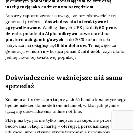
pierwszym pokoleniem dorastającym ze sztuczną
inteligencją jako codziennym narzędziem.
Autorzy raportu zwracają uwagę, że przedstawiciele tej
generacji preferują
doświadczenia interaktywne i
zgrywalizowane.
Według danych UBS już dziś
60 proc.
dzieci z pokolenia Alpha odkrywa nowe marki na
platformach gamingowych
, a do 2029 roku ich siła
nabywcza ma osiągnąć
5,46 bln dolarów
. To największa
generacja w historii – licząca ponad
2 mld osób
, czyli około
jednej czwartej światowej populacji.
Doświadczenie ważniejsze niż sama
sprzedaż
Zdaniem autorów raportu przyszłość handlu kosmetycznego
będzie należeć do modeli omnichannel, w których płynnie
łączą się doświadczenia online i offline.
Sklep ma być już nie tylko miejscem zakupu, ale przestrzenią
budowania relacji z marką – oferującą personalizację,
edukację, interaktywne strefy testowania produktów,